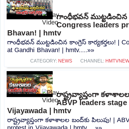
గాంధీభవన్ ముట్టడించిన కాం
Congress leaders pr
Bhavan! | hmtv
గాంధీభవన్ ముట్టడించిన కాంగ్రెస్ కార్యకర్తలు! |
at Gandhi Bhavan! | hmtv.....»»
CATEGORY:
NEWS
CHANNEL:
HMTVNE
రాష్ట్రవ్యాప్తంగా కళాశాల
ABVP leaders stage 
Vijayawada | hmtv
రాష్ట్రవ్యాప్తంగా కళాశాలల బంద్‌కు పిలుపు! | A
protest in Vijayawada | hmtv.....»»