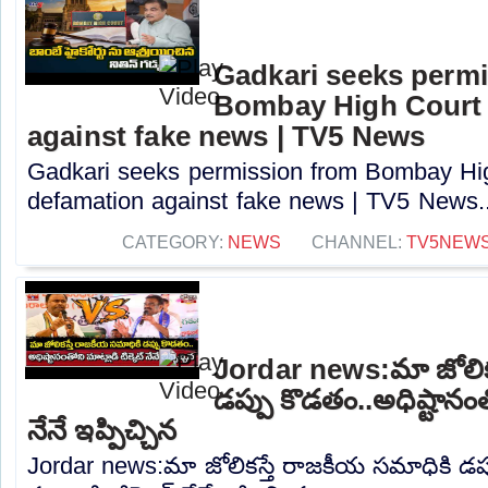
Gadkari seeks perm
Bombay High Court t
against fake news | TV5 News
Gadkari seeks permission from Bombay High
defamation against fake news | TV5 News..
CATEGORY:
NEWS
CHANNEL:
TV5NEW
Jordar news:మా జోలిక
డప్పు కొడతం..అధిష్టానంతో
నేనే ఇప్పిచ్చిన
Jordar news:మా జోలికస్తే రాజకీయ సమాధికి డప్