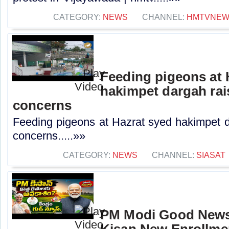
CATEGORY:
NEWS
CHANNEL:
HMTVNE
Feeding pigeons at 
hakimpet dargah rai
concerns
Feeding pigeons at Hazrat syed hakimpet d
concerns.....»»
CATEGORY:
NEWS
CHANNEL:
SIASAT
PM Modi Good News
Kisan New Enrollme