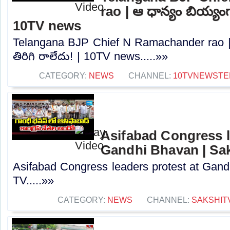
rao | ఆ ధాన్యం బియ్యంగా
10TV news
Telangana BJP Chief N Ramachander rao |
తిరిగి రాలేదు! | 10TV news.....»»
CATEGORY:
NEWS
CHANNEL:
10TVNEWSTE
Asifabad Congress l
Gandhi Bhavan | Sa
Asifabad Congress leaders protest at Gand
TV.....»»
CATEGORY:
NEWS
CHANNEL:
SAKSHIT