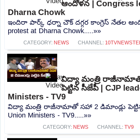
ఆందోళన | Congress l
Dharna Chowk
ఇందిరా పార్క్ ధర్నా చౌక్ దగ్గర కాంగ్రెస్ నేతల
protest at Dharna Chowk.....»»
CATEGORY:
NEWS
CHANNEL:
10TVNEWSTE
విద్యా మంత్రి రాజీనామాత
పెట్టిన సీజేపీ | CJP le
Ministers - TV9
విద్యా మంత్రి రాజీనామాతో సహా 2 డిమాండ్లు పెట్ట
Union Ministers - TV9.....»»
CATEGORY:
NEWS
CHANNEL:
TV9