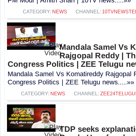
PM Modi | Amith Shah | 10TV news.....»»
CATEGORY:
NEWS
CHANNEL:
10TVNEWSTE
Mandala Samel Vs 
Rajgopal Reddy | Th
Congress Politics | ZEE Telugu n
Mandala Samel Vs Komatireddy Rajgopal R
Congress Politics | ZEE Telugu news.....»»
CATEGORY:
NEWS
CHANNEL:
ZEE24TELUG
TDP seeks explanat