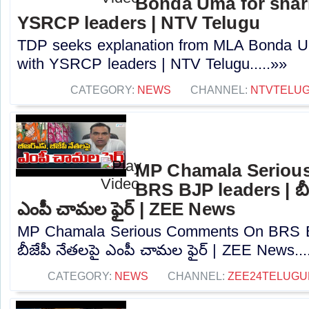
Bonda Uma for shari
YSRCP leaders | NTV Telugu
TDP seeks explanation from MLA Bonda Um
with YSRCP leaders | NTV Telugu.....»»
CATEGORY:
NEWS
CHANNEL:
NTVTELU
MP Chamala Seriou
BRS BJP leaders | బీఆ
ఎంపీ చామల ఫైర్ | ZEE News
MP Chamala Serious Comments On BRS BJP
బీజేపీ నేతలపై ఎంపీ చామల ఫైర్ | ZEE News...
CATEGORY:
NEWS
CHANNEL:
ZEE24TELUG