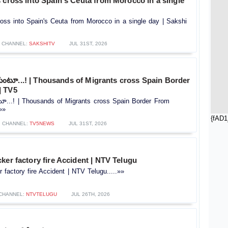
 cross into Spain's Ceuta from Morocco in a single
oss into Spain's Ceuta from Morocco in a single day | Sakshi
CHANNEL:
SAKSHITV
JUL 31ST, 2026
ుంటూ...! | Thousands of Migrants cross Spain Border
| TV5
ూ...! | Thousands of Migrants cross Spain Border From
»»
{fAD1
CHANNEL:
TV5NEWS
JUL 31ST, 2026
ker factory fire Accident | NTV Telugu
 factory fire Accident | NTV Telugu.....»»
CHANNEL:
NTVTELUGU
JUL 26TH, 2026