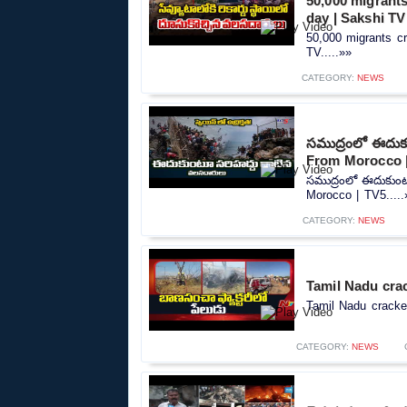
50,000 migrants
day | Sakshi TV
50,000 migrants cr
TV.....»»
CATEGORY:
NEWS
సముద్రంలో ఈదుక
From Morocco 
సముద్రంలో ఈదుకుంట
Morocco | TV5.....
CATEGORY:
NEWS
Tamil Nadu crac
Tamil Nadu cracker
CATEGORY:
NEWS