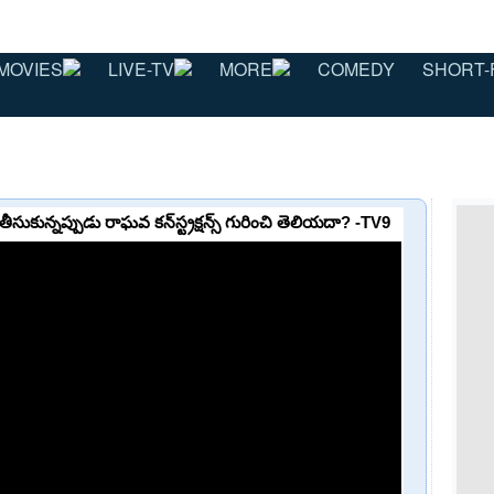
MOVIES
LIVE-TV
MORE
COMEDY
SHORT-
ీసుకున్నప్పుడు రాఘవ కన్‌స్ట్రక్షన్స్ గురించి తెలియదా? -TV9