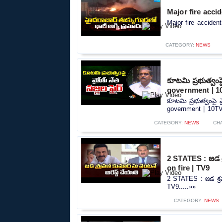
Major fire acci
Major fire acciden
CATEGORY:
NEWS
కూటమి ప్రభుత్వంప
government | 1
కూటమి ప్రభుత్వంపై వ
government | 10TV.
CATEGORY:
NEWS
CH
2 STATES : జడ శ్
on fire | TV9
2 STATES : జడ శ్రవ
TV9.....»»
CATEGORY:
NEWS