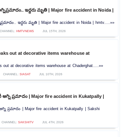
నిప్రమాదం.. ఇద్దరు మృతి | Major fire accident in Noida |
్రమాదం.. ఇద్దరు మృతి | Major fire accident in Noida | hmtv.....»»
CHANNEL:
HMTVNEWS
JUL 15TH, 2026
eaks out at decorative items warehouse at
s out at decorative items warehouse at Chaderghat.....»»
CHANNEL:
SIASAT
JUL 10TH, 2026
రీ అగ్ని ప్రమాదం | Major fire accident in Kukatpally |
 అగ్ని ప్రమాదం | Major fire accident in Kukatpally | Sakshi
CHANNEL:
SAKSHITV
JUL 4TH, 2026