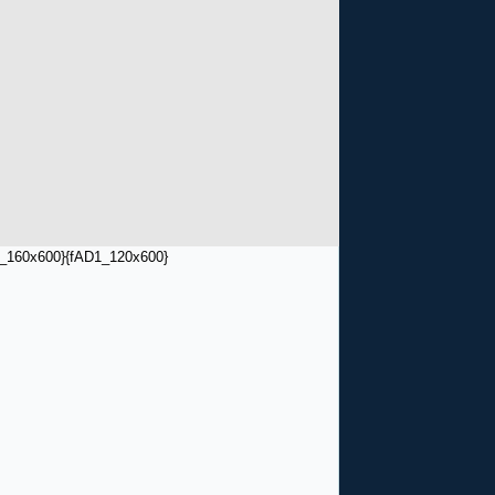
_160x600}
{fAD1_120x600}