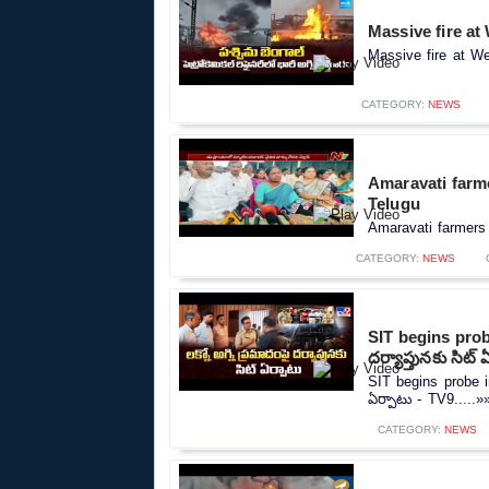
Massive fire at
Massive fire at We
CATEGORY:
NEWS
Amaravati farm
Telugu
Amaravati farmers
CATEGORY:
NEWS
SIT begins probe
దర్యాప్తునకు సిట్
SIT begins probe in
ఏర్పాటు - TV9.....»
CATEGORY:
NEWS