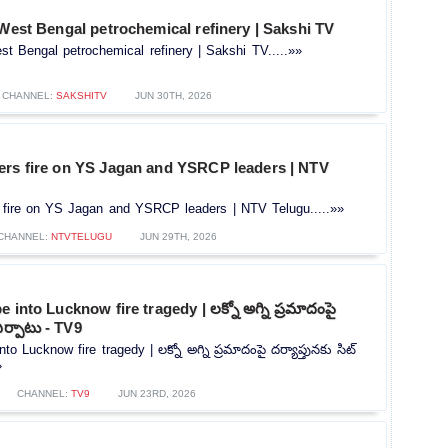
 West Bengal petrochemical refinery | Sakshi TV
st Bengal petrochemical refinery | Sakshi TV.....»»
CHANNEL:
SAKSHITV
JUN 30TH, 2026
ers fire on YS Jagan and YSRCP leaders | NTV
 fire on YS Jagan and YSRCP leaders | NTV Telugu.....»»
CHANNEL:
NTVTELUGU
JUN 29TH, 2026
 into Lucknow fire tragedy | లక్నో అగ్ని ప్రమాదంపై
 ఏర్పాటు - TV9
to Lucknow fire tragedy | లక్నో అగ్ని ప్రమాదంపై దర్యాప్తునకు సిట్
»
CHANNEL:
TV9
JUN 23RD, 2026