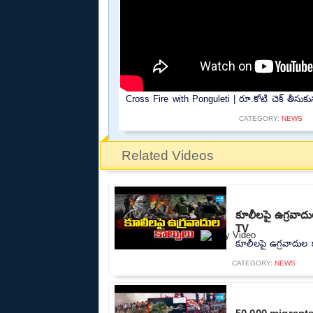
Cross Fire with Ponguleti | రూ.కోటి చెక్ తీసుకున్
CATEGORY:
NEWS
Related Videos
కూలీలపై ఉగ్రవాదు
TV
కూలీలపై ఉగ్రవాదుల క
CATEGORY:
NEWS