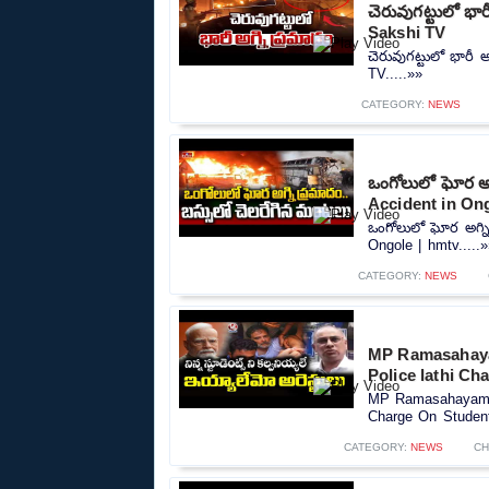
చెరువుగట్టులో భా
Sakshi TV
చెరువుగట్టులో భారీ 
TV.....»»
CATEGORY:
NEWS
ఒంగోలులో ఘోర అగ
Accident in Ong
ఒంగోలులో ఘోర అగ్ని
Ongole | hmtv.....»
CATEGORY:
NEWS
MP Ramasahaya
Police lathi Ch
MP Ramasahayam R
Charge On Student
CATEGORY:
NEWS
CH