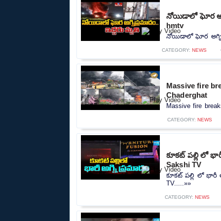
నోయిడాలో ఘోర అగ్
hmtv
నోయిడాలో ఘోర అగ్నిప
CATEGORY:
NEWS
Massive fire br
Chaderghat
Massive fire break
CATEGORY:
NEWS
కూకట్ పల్లి లో భా
Sakshi TV
కూకట్ పల్లి లో భారీ
TV.....»»
CATEGORY:
NEWS