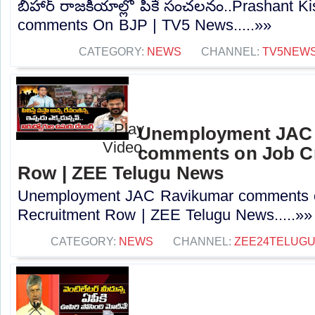
బీహార్ రాజకీయాల్లో పీకే సంచలనం..Prashant K
comments On BJP | TV5 News.....»»
CATEGORY:
NEWS
CHANNEL:
TV5NEW
Unemployment JAC
comments on Job Cr
Row | ZEE Telugu News
Unemployment JAC Ravikumar comments o
Recruitment Row | ZEE Telugu News.....»»
CATEGORY:
NEWS
CHANNEL:
ZEE24TELUG