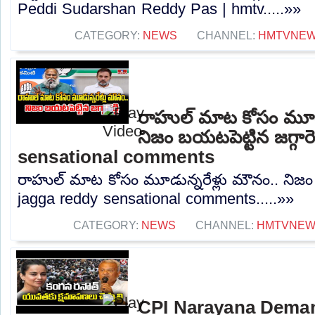
Peddi Sudarshan Reddy Pas | hmtv.....»»
CATEGORY:
NEWS
CHANNEL:
HMTVNE
రాహుల్ మాట కోసం మూడు
నిజం బయటపెట్టిన జగ్గారె
sensational comments
రాహుల్ మాట కోసం మూడున్నరేళ్లు మౌనం.. నిజం బయ
jagga reddy sensational comments.....»»
CATEGORY:
NEWS
CHANNEL:
HMTVNE
CPI Narayana Dema