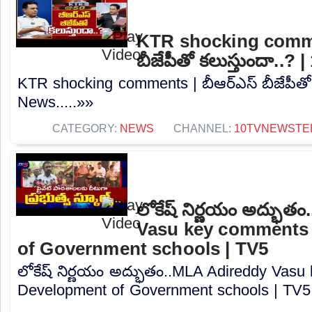
KTR shocking comme
బీజేపీతో కలుస్తుందా..?
KTR shocking comments | బీఆర్ఎస్ బీజేపీతో 
News.....»»
CATEGORY:
NEWS
CHANNEL:
10TVNEWSTE
లోకేష్ నిర్ణయం అద్భు
Vasu key comments
of Government schools | TV5
లోకేష్ నిర్ణయం అద్భుతం..MLA Adireddy Vas
Development of Government schools | TV5.