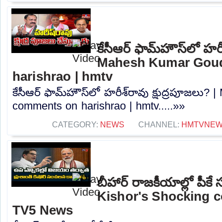
కేసీఆర్ ఫామ్‌హౌస్‌లో హరీ
Mahesh Kumar Gou
harishrao | hmtv
కేసీఆర్ ఫామ్‌హౌస్‌లో హరీశ్‌రావు క్షుద్రపూజల
comments on harishrao | hmtv.....»»
CATEGORY:
NEWS
CHANNEL:
HMTVNE
బీహార్ రాజకీయాల్లో పీ
Kishor's Shocking 
TV5 News