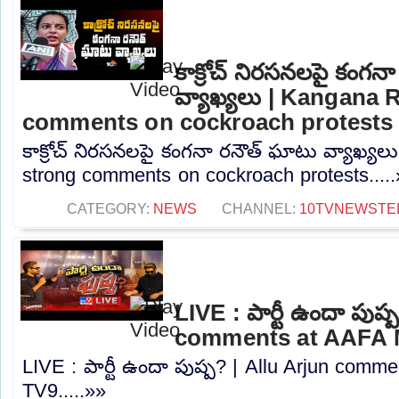
కాక్రోచ్ నిరసనలపై కంగన
వ్యాఖ్యలు | Kangana 
comments on cockroach protests
కాక్రోచ్ నిరసనలపై కంగనా రనౌత్ ఘాటు వ్యాఖ్య
strong comments on cockroach protests....
CATEGORY:
NEWS
CHANNEL:
10TVNEWSTE
LIVE : పార్టీ ఉందా పుష్
comments at AAFA M
LIVE : పార్టీ ఉందా పుష్ప? | Allu Arjun comm
TV9.....»»