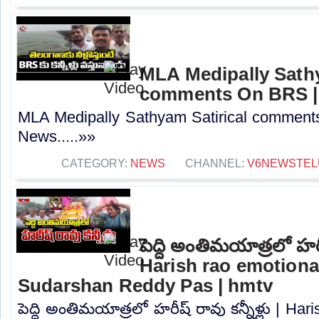
MLA Medipally Sathy
comments On BRS |
MLA Medipally Sathyam Satirical commen
News.....»»
CATEGORY:
NEWS
CHANNEL:
V6NEWSTEL
పెద్ది అంతిమయాత్రలో హరీష
Harish rao emotiona
Sudarshan Reddy Pas | hmtv
పెద్ది అంతిమయాత్రలో హరీష్ రావు కన్నీళ్లు | Ha