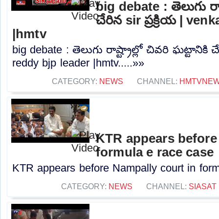
big debate : తెలుగు రాష్ట
చేరిన sir ప్రక్రియ | ve
|hmtv
big debate : తెలుగు రాష్ట్రాల్లో చివరి ఘట్టానికి చే
reddy bjp leader |hmtv.....»»
CATEGORY:
NEWS
CHANNEL:
HMTVNE
KTR appears before 
formula e race case
KTR appears before Nampally court in formu
CATEGORY:
NEWS
CHANNEL:
SIASAT