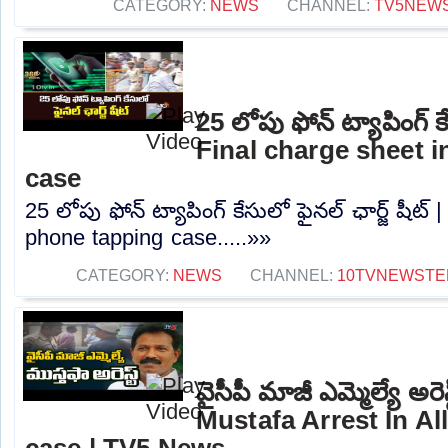
CATEGORY:
NEWS
CHANNEL:
TV5NEW
25 లోపు ఫోన్ ట్యాపింగ్ కే
Final charge sheet 
case
25 లోపు ఫోన్ ట్యాపింగ్ కేసులో ఫైనల్ ఛార్జ్ షీట్
phone tapping case.....»»
CATEGORY:
NEWS
CHANNEL:
10TVNEWSTE
వైసీపీ మాజీ ఎమ్మెల్యే అ
Mustafa Arrest In A
case | TV5 News