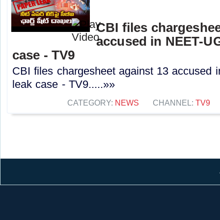
CBI files chargeshee
accused in NEET-UG
case - TV9
CBI files chargesheet against 13 accused
leak case - TV9.....»»
CATEGORY:
NEWS
CHANNEL:
TV9