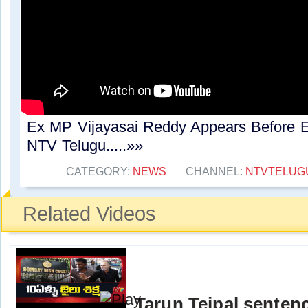
Ex MP Vijayasai Reddy Appears Before E
NTV Telugu.....»»
CATEGORY:
NEWS
CHANNEL:
NTVTELUG
Related Videos
Tarun Tejpal sentenc