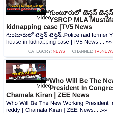
గుంటూరులో టెన్షన్ టెన్ష
YSRCP MLA Mustafa
kidnapping case |TV5 News
గుంటూరులో టెన్షన్ టెన్షన్..Police raid form
house in kidnapping case |TV5 News.....»»
CATEGORY:
NEWS
CHANNEL:
TV5NEW
Who Will Be The N
President In Congres
Chamala Kiran | ZEE News
Who Will Be The New Working President I
reddy | Chamala Kiran | ZEE News.....»»