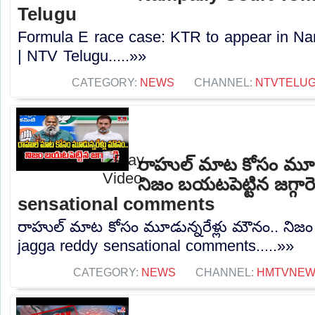
Telugu
Formula E race case: KTR to appear in N
| NTV Telugu.....»»
CATEGORY:
NEWS
CHANNEL:
NTVTELU
రాహుల్ మాట కోసం మూడు
నిజం బయటపెట్టిన జగ్గారె
sensational comments
రాహుల్ మాట కోసం మూడున్నరేళ్లు మౌనం.. నిజం బయ
jagga reddy sensational comments.....»»
CATEGORY:
NEWS
CHANNEL:
HMTVNE