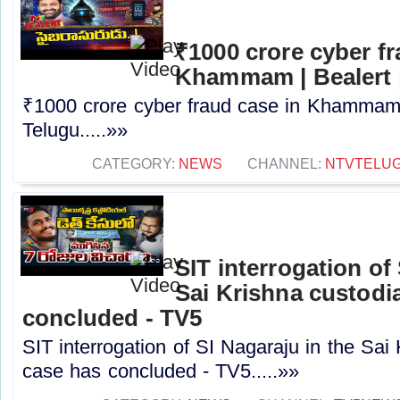
₹1000 crore cyber fr
Khammam | Bealert 
₹1000 crore cyber fraud case in Khammam 
Telugu.....»»
CATEGORY:
NEWS
CHANNEL:
NTVTELU
SIT interrogation of
Sai Krishna custodi
concluded - TV5
SIT interrogation of SI Nagaraju in the Sai
case has concluded - TV5.....»»