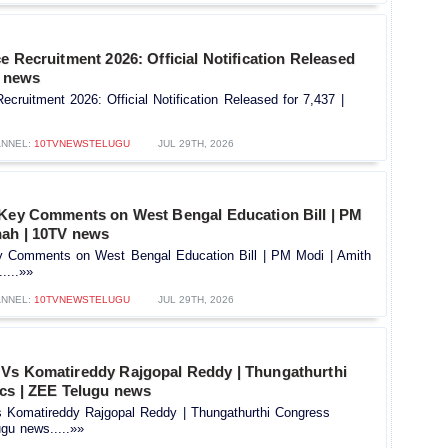
e Recruitment 2026: Official Notification Released
V news
ecruitment 2026: Official Notification Released for 7,437 |
NNEL:
10TVNEWSTELUGU
JUL 29TH, 2026
 Key Comments on West Bengal Education Bill | PM
hah | 10TV news
y Comments on West Bengal Education Bill | PM Modi | Amith
....»»
NNEL:
10TVNEWSTELUGU
JUL 29TH, 2026
Vs Komatireddy Rajgopal Reddy | Thungathurthi
ics | ZEE Telugu news
Komatireddy Rajgopal Reddy | Thungathurthi Congress
ugu news.....»»