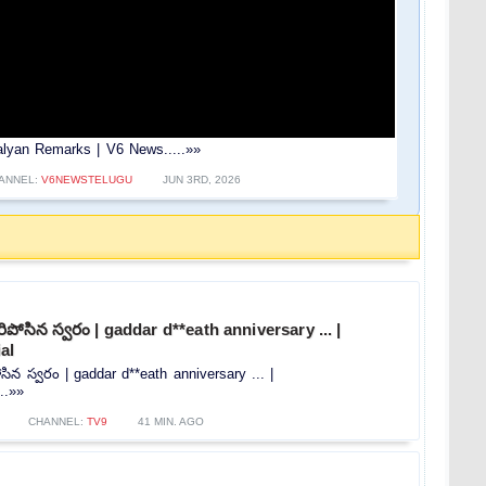
lyan Remarks | V6 News.....»»
ANNEL:
V6NEWSTELUGU
JUN 3RD, 2026
పోసిన స్వరం | gaddar d**eath anniversary ... |
al
ిన స్వరం | gaddar d**eath anniversary ... |
..»»
CHANNEL:
TV9
41 MIN. AGO