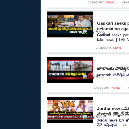
CATEGORY:
NEWS
CHA
Gadkari seeks 
defamation aga
Gadkari seeks per
fake news | TV5 N
CATEGORY:
NEWS
జూరాలకు పోటెత్తి
జూరాలకు పోటెత్తిన వ
CATEGORY:
NEWS
Jordar news:మా జ
మాట్లాడి టిక్కెట్ నే
Jordar news:మా జోలి
నేనే ఇప్పిచ్చిన.....»»