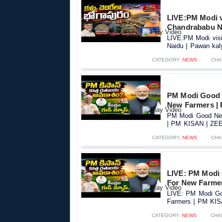
LIVE:PM Modi vi
Chandrababu Na
LIVE:PM Modi visit
Naidu | Pawan kaly
CATEGORY:
NEWS
CHA
PM Modi Good 
New Farmers |
PM Modi Good New
| PM KISAN | ZEE 
CATEGORY:
NEWS
CHA
LIVE: PM Modi
For New Farme
LIVE: PM Modi Go
Farmers | PM KIS
CATEGORY:
NEWS
CHA