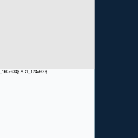
_160x600}
{fAD1_120x600}