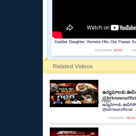
Gaddar Daughter Vennela Hits Out Pawan Ka
CATEGORY:
NEWS
CH
Related Videos
ఉద్యమాలకు ఊపిరి
@brknewsoffici
ఉద్యమాలకు ఊపిరిపోస
@brknewsofficial...
CATEGORY:
NEWS