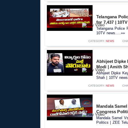
Telangana Polic
for 7,437 | 10T
Telangana Police R
10TV news.....»»
CATEGORY:
NEWS
CHA
Abhijeet Dipke
Modi | Amith S
Abhijeet Dipke Ke
Shah | 10TV news.
CATEGORY:
NEWS
CHA
Mandala Samel 
Congress Polit
Mandala Samel Vs 
Politics | ZEE Tel