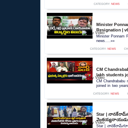
CATEGORY:
NEWS
Minister Ponna
Resignation | 
Minister Ponnam P
news.....»»
CATEGORY:
NEWS
CH
CM Chandrababu
lakh students j
CM Chandrababu m
joined in two years
CATEGORY:
NEWS
Star | నానక్‌రామ్‌
వెంకయ్యనాయుడు
Star | నానక్‌రామ్‌గూ