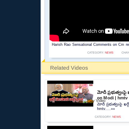
Harish Rao Sensational Comments on Cm reva
CATEGORY:
NEWS
CHA
Related Videos
మోదీ ప్రభుత్వంప
on Modi | hmtv
మోదీ ప్రభుత్వంపై ఖ
hmtv.....»»
CATEGORY:
NEWS