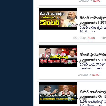
CATEGORY:
NEWS
రేవంత్ కామెంట్స్
comments | 10
రేవంత్ కామెంట్స్‌కు
10TV.....»»
CATEGORY:
NEWS
CH
కేసీఆర్ ఫామ్‌హౌస
comments on ha
కేసీఆర్ ఫామ్‌హౌస్‌
harishrao | hmtv...
CATEGORY:
NEWS
బీహార్ రాజకీయాల
comments On B
బీహార్ రాజకీయాల్ల
TV5 News.....»»