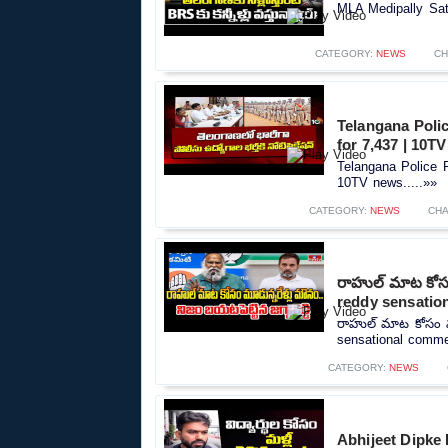
MLA Medipally Sat
CATEGORY:
NEWS
CH
Telangana Polic
for 7,437 | 10T
Telangana Police R
10TV news.....»»
CATEGORY:
NEWS
CHA
రాహుల్ మాట కోసం 
reddy sensatio
రాహుల్ మాట కోసం మూడ
sensational commen
CATEGORY:
NEWS
Abhijeet Dipke