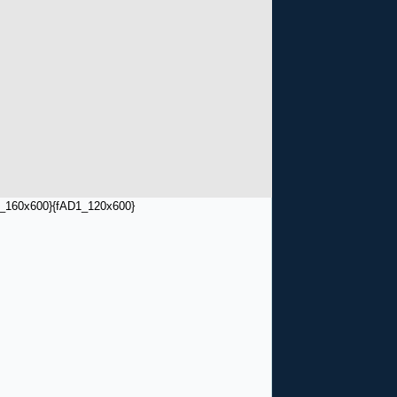
_160x600}
{fAD1_120x600}