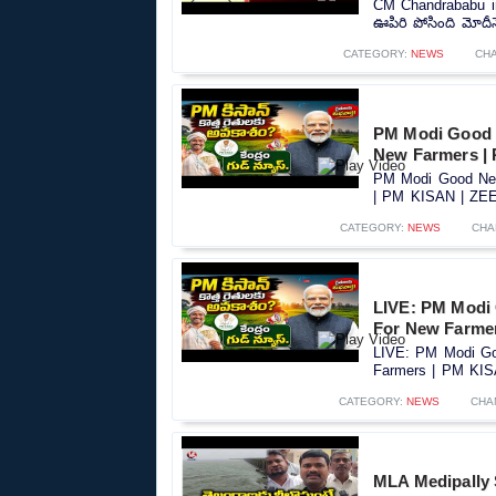
CM Chandrababu in
ఊపిరి పోసింది మోదీనే
CATEGORY:
NEWS
CH
PM Modi Good 
New Farmers |
PM Modi Good New
| PM KISAN | ZEE 
CATEGORY:
NEWS
CHA
LIVE: PM Modi
For New Farme
LIVE: PM Modi Go
Farmers | PM KIS
CATEGORY:
NEWS
CHA
MLA Medipally 