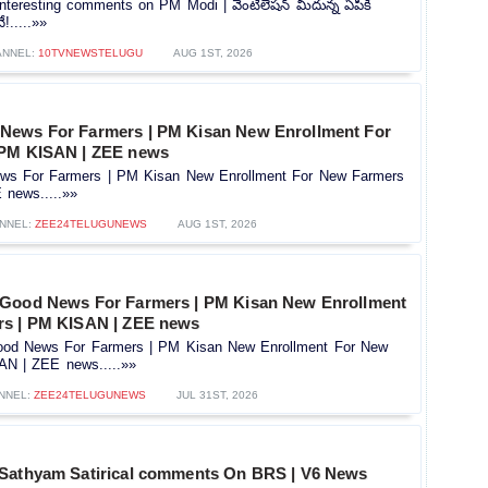
teresting comments on PM Modi | వెంటిలేషన్ మీదున్న ఏపీకి
!.....»»
ANNEL:
10TVNEWSTELUGU
AUG 1ST, 2026
News For Farmers | PM Kisan New Enrollment For
 PM KISAN | ZEE news
s For Farmers | PM Kisan New Enrollment For New Farmers
news.....»»
NNEL:
ZEE24TELUGUNEWS
AUG 1ST, 2026
 Good News For Farmers | PM Kisan New Enrollment
rs | PM KISAN | ZEE news
od News For Farmers | PM Kisan New Enrollment For New
AN | ZEE news.....»»
NNEL:
ZEE24TELUGUNEWS
JUL 31ST, 2026
Sathyam Satirical comments On BRS | V6 News