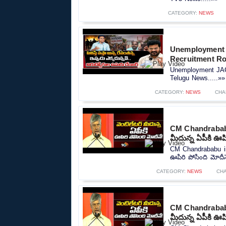
CATEGORY:
NEWS
Unemployment 
Recruitment R
Unemployment JAC
Telugu News.....»»
CATEGORY:
NEWS
CHA
CM Chandrababu
మీదున్న ఏపీకి ఊపి
CM Chandrababu in
ఊపిరి పోసింది మోదీనే
CATEGORY:
NEWS
CH
CM Chandrababu
మీదున్న ఏపీకి ఊపి