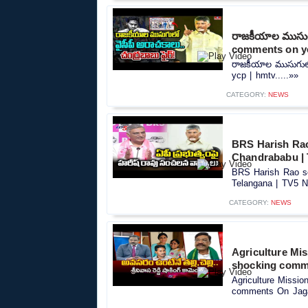
రాజకీయాల ముసుగు
comments on yc
రాజకీయాల ముసుగులో
ycp | hmtv.....»»
CATEGORY:
NEWS
BRS Harish Ra
Chandrababu | 
BRS Harish Rao s
Telangana | TV5 N
CATEGORY:
NEWS
Agriculture Mi
shocking comm
Agriculture Missi
comments On Jaga