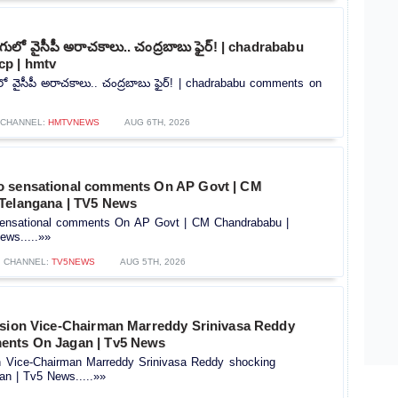
లో వైసీపీ అరాచకాలు.. చంద్రబాబు ఫైర్! | chadrababu
p | hmtv
 వైసీపీ అరాచకాలు.. చంద్రబాబు ఫైర్! | chadrababu comments on
CHANNEL:
HMTVNEWS
AUG 6TH, 2026
o sensational comments On AP Govt | CM
Telangana | TV5 News
ensational comments On AP Govt | CM Chandrababu |
ews.....»»
CHANNEL:
TV5NEWS
AUG 5TH, 2026
ssion Vice-Chairman Marreddy Srinivasa Reddy
ents On Jagan | Tv5 News
on Vice-Chairman Marreddy Srinivasa Reddy shocking
n | Tv5 News.....»»