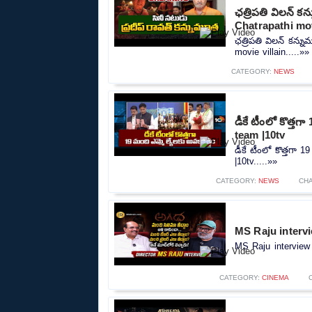
ఛత్రిపతి విలన్ 
Chatrapathi mov
ఛత్రిపతి విలన్ కన్
movie villain.....»»
CATEGORY:
NEWS
డీకే టీంలో కొత్త
team |10tv
డీకే టీంలో కొత్తగా
|10tv.....»»
CATEGORY:
NEWS
CH
MS Raju intervi
MS Raju interview 
CATEGORY:
CINEMA