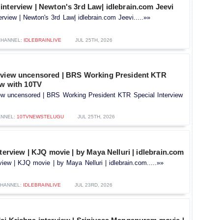
nterview | Newton's 3rd Law| idlebrain.com Jeevi
rview | Newton's 3rd Law| idlebrain.com Jeevi.....»»
CHANNEL:
IDLEBRAINLIVE
JUL 25TH, 2026
rview uncensored | BRS Working President KTR
ew with 10TV
ew uncensored | BRS Working President KTR Special Interview
NNEL:
10TVNEWSTELUGU
JUL 25TH, 2026
nterview | KJQ movie | by Maya Nelluri | idlebrain.com
rview | KJQ movie | by Maya Nelluri | idlebrain.com.....»»
HANNEL:
IDLEBRAINLIVE
JUL 23RD, 2026