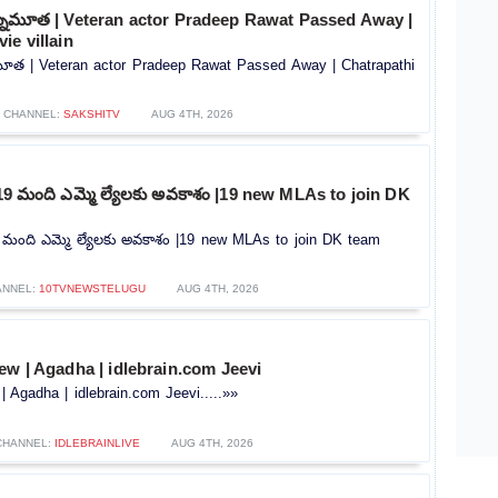
కన్నుమూత | Veteran actor Pradeep Rawat Passed Away |
ie villain
నుమూత | Veteran actor Pradeep Rawat Passed Away | Chatrapathi
CHANNEL:
SAKSHITV
AUG 4TH, 2026
గా 19 మంది ఎమ్మె ల్యేలకు అవకాశం |19 new MLAs to join DK
 19 మంది ఎమ్మె ల్యేలకు అవకాశం |19 new MLAs to join DK team
ANNEL:
10TVNEWSTELUGU
AUG 4TH, 2026
ew | Agadha | idlebrain.com Jeevi
| Agadha | idlebrain.com Jeevi.....»»
CHANNEL:
IDLEBRAINLIVE
AUG 4TH, 2026