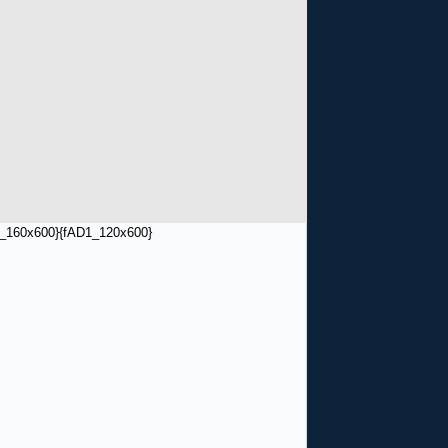
_160x600}
{fAD1_120x600}