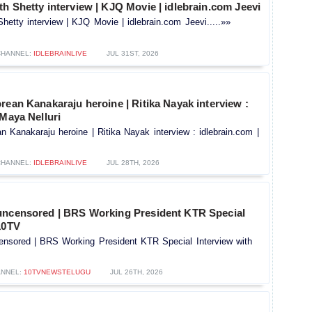
h Shetty interview | KJQ Movie | idlebrain.com Jeevi
hetty interview | KJQ Movie | idlebrain.com Jeevi.....»»
CHANNEL:
IDLEBRAINLIVE
JUL 31ST, 2026
rean Kanakaraju heroine | Ritika Nayak interview :
 Maya Nelluri
n Kanakaraju heroine | Ritika Nayak interview : idlebrain.com |
CHANNEL:
IDLEBRAINLIVE
JUL 28TH, 2026
uncensored | BRS Working President KTR Special
10TV
ensored | BRS Working President KTR Special Interview with
NNEL:
10TVNEWSTELUGU
JUL 26TH, 2026