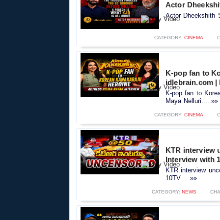
Actor Dheekshit
Actor Dheekshith S
CATEGORY:
CINEMA
K-pop fan to Ko
idlebrain.com |
K-pop fan to Korea
Maya Nelluri.....»»
CATEGORY:
CINEMA
KTR interview 
Interview with 
KTR interview unc
10TV.....»»
CATEGORY:
NEWS
CHA