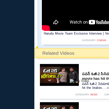
Harudu Movie Team Exclusive Interview | Venk
CATEGORY:
CINEMA
Related Videos
పవన్ ఓజీ-2 సినిమా
movie has hit t
పవన్ ఓజీ-2 సినిమాకు
hit the brakes.....»
CATEGORY:
NEWS
CH