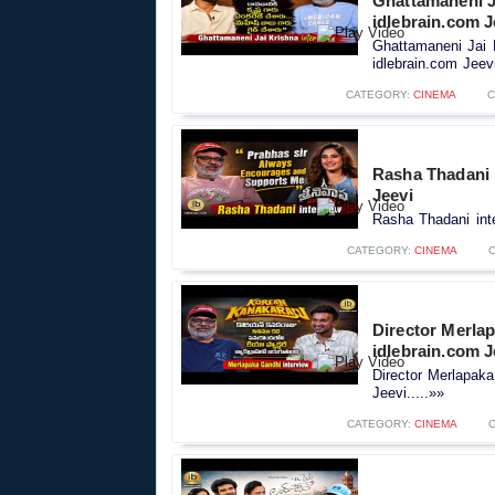
Ghattamaneni J
idlebrain.com J
Ghattamaneni Jai 
idlebrain.com Jeevi
CATEGORY:
CINEMA
C
Rasha Thadani 
Jeevi
Rasha Thadani inte
CATEGORY:
CINEMA
Director Merlap
idlebrain.com J
Director Merlapaka
Jeevi.....»»
CATEGORY:
CINEMA