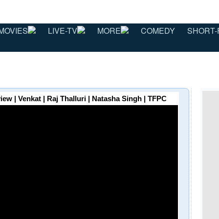
MOVIES
LIVE-TV
MORE
COMEDY
SHORT-
ew | Venkat | Raj Thalluri | Natasha Singh | TFPC