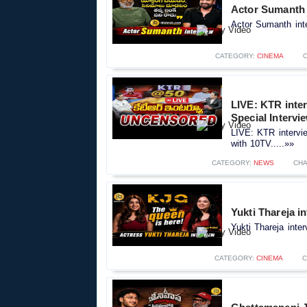
Actor Sumanth i
Actor Sumanth inte
CATEGORY:
CINEMA
LIVE: KTR inte
Special Intervi
LIVE: KTR intervi
with 10TV.....»»
CATEGORY:
NEWS
CHA
Yukti Thareja i
Yukti Thareja inte
CATEGORY:
CINEMA
C