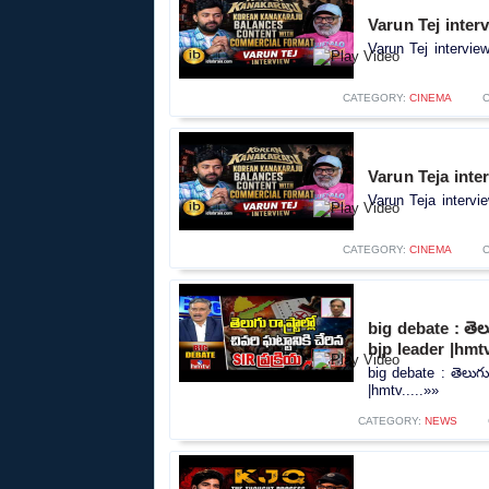
Varun Tej inter
Varun Tej intervie
CATEGORY:
CINEMA
Varun Teja inte
Varun Teja intervi
CATEGORY:
CINEMA
big debate : తెలుగ
bjp leader |hmt
big debate : తెలుగు ర
|hmtv.....»»
CATEGORY:
NEWS