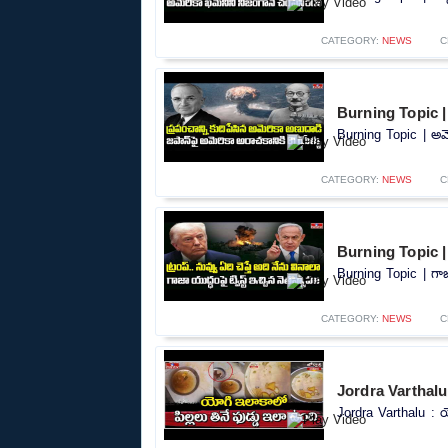
CATEGORY:
NEWS
C
Burning Topic | 
Burning Topic | అమె
CATEGORY:
NEWS
C
Burning Topic | 
Burning Topic | గాజా
CATEGORY:
NEWS
C
Jordra Varthalu 
Jordra Varthalu : య