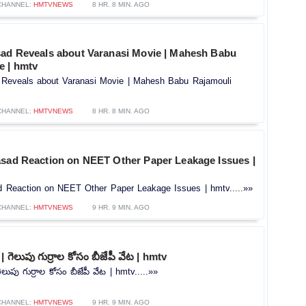
CHANNEL:
HMTVNEWS
8 HR. 8 MIN. AGO
sad Reveals about Varanasi Movie | Mahesh Babu
e | hmtv
 Reveals about Varanasi Movie | Mahesh Babu Rajamouli
CHANNEL:
HMTVNEWS
8 HR. 8 MIN. AGO
asad Reaction on NEET Other Paper Leakage Issues |
d Reaction on NEET Other Paper Leakage Issues | hmtv.....»»
CHANNEL:
HMTVNEWS
9 HR. 9 MIN. AGO
 గెలుపు గుర్రాల కోసం బీజేపీ వేట | hmtv
లుపు గుర్రాల కోసం బీజేపీ వేట | hmtv.....»»
CHANNEL:
HMTVNEWS
9 HR. 9 MIN. AGO