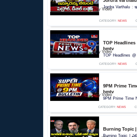
Jordra Varthalu : 
Jordra Varthalu : ఇన్
CATEGORY:
NEWS
TOP Headlines 
hmtv
TOP Headlines @ 9
CATEGORY:
NEWS
9PM Prime Time
hmtv
9PM Prime Time Ne
CATEGORY:
NEWS
C
Burning Topic | 
Burning Topic | ఎక్