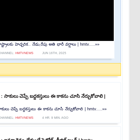
్రాలకు హెచ్చరిక.. నేడు,రేపు అతి భారీ వర్షాలు | hmtv.....»»
CHANNEL:
HMTVNEWS
JUN 16TH, 2025
 సాకులు చెప్పే బద్దకస్తులు ఈ కాకను చూసి నేర్చుకోవాలి |
కులు చెప్పే బద్దకస్తులు ఈ కాకను చూసి నేర్చుకోవాలి | hmtv.....»»
CHANNEL:
HMTVNEWS
4 HR. 9 MIN. AGO