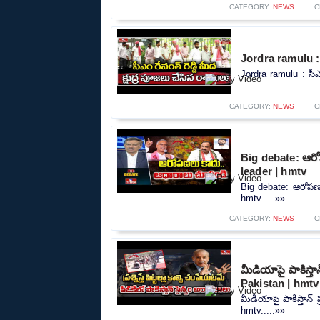
CATEGORY:
NEWS
C
Jordra ramulu : స
Jordra ramulu : సీఎం
CATEGORY:
NEWS
C
Big debate: ఆర
leader | hmtv
Big debate: ఆరోపణ
hmtv.....»»
CATEGORY:
NEWS
C
మీడియాపై పాకిస్త
Pakistan | hmtv
మీడియాపై పాకిస్తాన
hmtv.....»»