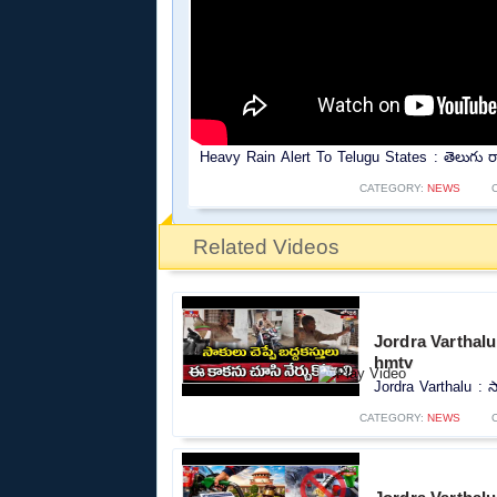
Heavy Rain Alert To Telugu States : తెలుగు రాష్ట
CATEGORY:
NEWS
Related Videos
Jordra Varthalu :
hmtv
Jordra Varthalu : సా
CATEGORY:
NEWS