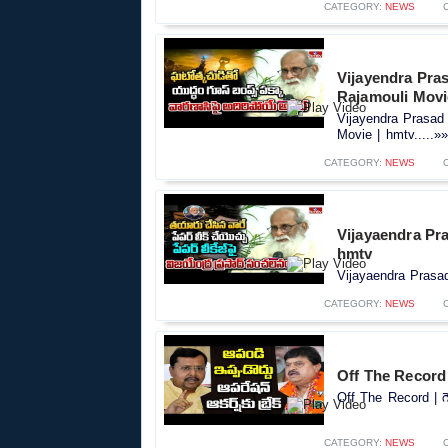
CATEGORY:
NEWS
Vijayendra Pra
Rajamouli Movi
Vijayendra Prasad
Movie | hmtv.....»»
CATEGORY:
NEWS
Vijayaendra Pr
hmtv
Vijayaendra Prasa
CATEGORY:
NEWS
Off The Record |
Off The Record | గె
CATEGORY:
NEWS