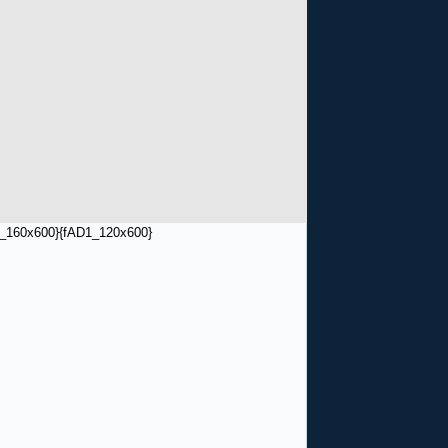
_160x600}
{fAD1_120x600}