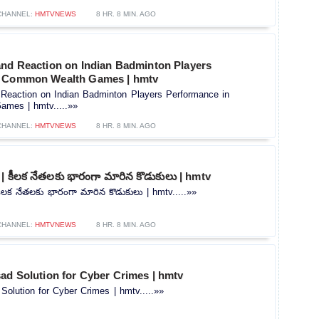
CHANNEL:
HMTVNEWS
8 HR. 8 MIN. AGO
and Reaction on Indian Badminton Players
n Common Wealth Games | hmtv
 Reaction on Indian Badminton Players Performance in
mes | hmtv.....»»
CHANNEL:
HMTVNEWS
8 HR. 8 MIN. AGO
| కీలక నేతలకు భారంగా మారిన కొడుకులు | hmtv
ీలక నేతలకు భారంగా మారిన కొడుకులు | hmtv.....»»
CHANNEL:
HMTVNEWS
8 HR. 8 MIN. AGO
ad Solution for Cyber Crimes | hmtv
Solution for Cyber Crimes | hmtv.....»»