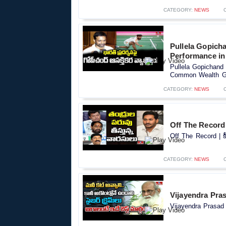
CATEGORY:
NEWS
Pullela Gopich
Performance i
Pullela Gopichand
Common Wealth Ga
CATEGORY:
NEWS
Off The Record 
Off The Record | క
CATEGORY:
NEWS
Vijayendra Pras
Vijayendra Prasad 