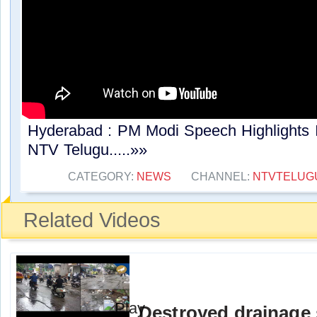
Hyderabad : PM Modi Speech Highlights I
NTV Telugu.....»»
CATEGORY:
NEWS
CHANNEL:
NTVTELUG
Related Videos
Destroyed drainage 