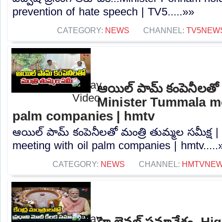
prevention of hate speech | TV5.....»»
CATEGORY:
NEWS
CHANNEL:
TV5NEW
ఆయిల్ పామ్ కంపెనీలతో మ
Minister Tummala me
palm companies | hmtv
ఆయిల్ పామ్ కంపెనీలతో మంత్రి తుమ్మల సమీక్ష 
meeting with oil palm companies | hmtv.....
CATEGORY:
NEWS
CHANNEL:
HMTVNE
హై లెవల్ సమావేశం..Hi