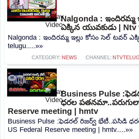
Nalgonda : ఇందిరమ్మ ఇల
ఎక్కిన యువకుడు | Ntv
Nalgonda : ఇందిరమ్మ ఇల్లు కోసం సెల్ టవర్ ఎ
telugu.....»»
CATEGORY:
NEWS
CHANNEL:
NTVTELU
Business Pulse :ఫెడరల్
ధరల పతనమా..పరుగులా.
Reserve meeting | hmtv
Business Pulse :ఫెడరల్ రిజర్వ్ భేటీ..పసిడి
US Federal Reserve meeting | hmtv.....»»