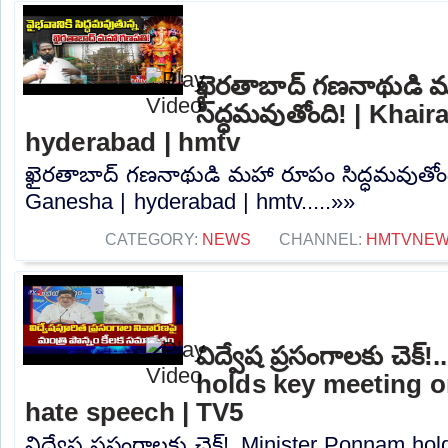
ఖైరతాబాద్ గణనాథుడి 
సిద్ధమవుతోంది! | Khai
hyderabad | hmtv
ఖైరతాబాద్ గణనాథుడి మహా రూపం సిద్ధమవుతోంద
Ganesha | hyderabad | hmtv.....»»
CATEGORY:
NEWS
CHANNEL:
HMTVNE
విద్వేష ప్రసంగాలకు చెక
holds key meeting o
hate speech | TV5
విద్వేష ప్రసంగాలకు చెక్!..Minister Ponnam h