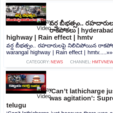
వర్ష బీభత్సం.. రహదారు
రాకపోకలు | hyderaba
highway | Rain effect | hmtv
వర్ష బీభత్సం.. రహదారులపై నిలిచిపోయిన రాకప
warangal highway | Rain effect | hmtv.....»»
CATEGORY:
NEWS
CHANNEL:
HMTVNE
‘Can’t lathicharge j
was agitation’: Sup
telugu