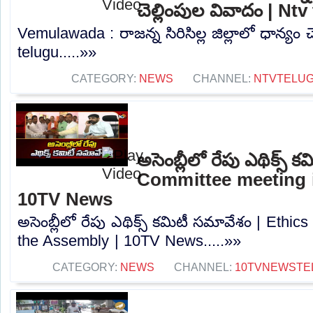
చెల్లింపుల వివాదం | Nt
Vemulawada : రాజన్న సిరిసిల్ల జిల్లాలో ధాన్యం 
telugu.....»»
CATEGORY:
NEWS
CHANNEL:
NTVTELU
అసెంబ్లీలో రేపు ఎథిక్స్
Committee meeting i
10TV News
అసెంబ్లీలో రేపు ఎథిక్స్ కమిటీ సమావేశం | Ethi
the Assembly | 10TV News.....»»
CATEGORY:
NEWS
CHANNEL:
10TVNEWSTE