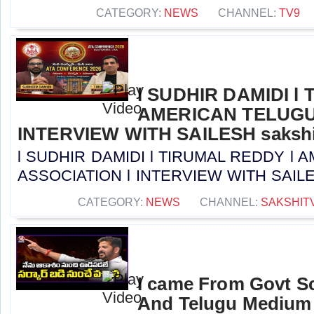
CATEGORY:
NEWS
CHANNEL:
TV9
l SUDHIR DAMIDI l
AMERICAN TELUGU
INTERVIEW WITH SAILESH sakshi
l SUDHIR DAMIDI l TIRUMAL REDDY l
ASSOCIATION l INTERVIEW WITH SAILESH 
CATEGORY:
NEWS
CHANNEL:
SAKSHIT
I came From Govt S
And Telugu Medium