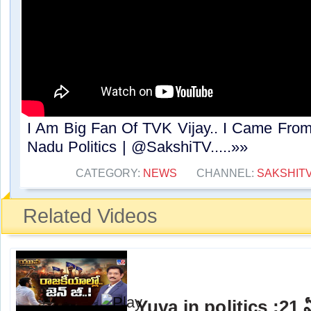
I Am Big Fan Of TVK Vijay.. I Came From
Nadu Politics | @SakshiTV.....»»
CATEGORY:
NEWS
CHANNEL:
SAKSHIT
Related Videos
Yuva in politics :21