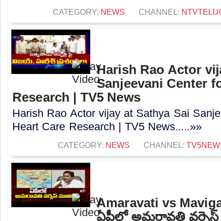
CATEGORY:
NEWS
CHANNEL:
NTVTELU
Harish Rao Actor vij
Sanjeevani Center fo
Research | TV5 News
Harish Rao Actor vijay at Sathya Sai Sanje
Heart Care Research | TV5 News.....»»
CATEGORY:
NEWS
CHANNEL:
TV5NEW
Amaravati vs Mavigan
ఏపీలో అమరావతి వర్సెస్