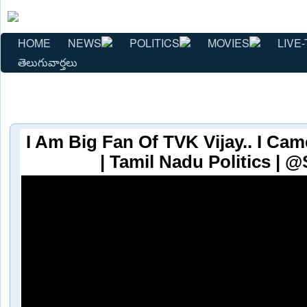
HOME
NEWS
POLITICS
MOVIES
LIVE-
తెలుగువార్తలు
I Am Big Fan Of TVK Vijay.. I Ca
| Tamil Nadu Politics | 