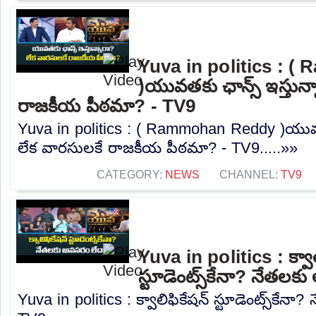
Yuva in politics : 
)యువతకు ఛాన్స్ ఇస్తున్
రాజకీయ పీఠమా? - TV9
Yuva in politics : ( Rammohan Reddy )యువతక
లేక వారసులకే రాజకీయ పీఠమా? - TV9.....»»
CATEGORY:
NEWS
CHANNEL:
TV9
Yuva in politics : క్వాల
స్టూడెంట్స్‌కేనా? నేతల
Yuva in politics : క్వాలిఫికేషన్ స్టూడెంట్స్‌కే