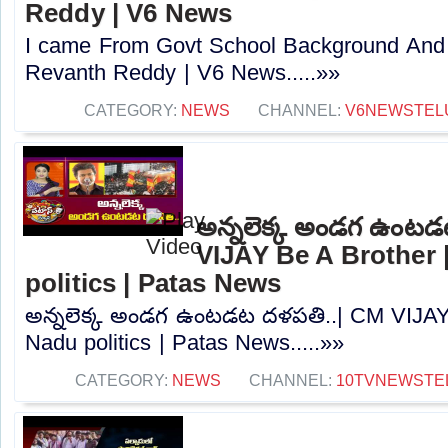
Reddy | V6 News
I came From Govt School Background And
Revanth Reddy | V6 News.....»»
CATEGORY:
NEWS
CHANNEL:
V6NEWSTEL
అన్నలెక్క అండగ ఉంటడ
VIJAY Be A Brother 
politics | Patas News
అన్నలెక్క అండగ ఉంటడట దళపతి..| CM VIJAY 
Nadu politics | Patas News.....»»
CATEGORY:
NEWS
CHANNEL:
10TVNEWSTE