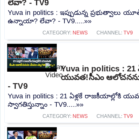
లేవా? - TV9
Yuva in politics : ఇప్పుడున్న ప్రభుత్వాలు య
ఉన్నాయా? లేవా? - TV9.....»»
CATEGORY:
NEWS
CHANNEL:
TV9
Yuva in politics : 21 ఏళ
యువత!సీఎం ఆలోచనను మే
- TV9
Yuva in politics : 21 ఏళ్లకే రాజకీయాల్లోకి
స్వాగతిస్తున్నాం - TV9.....»»
CATEGORY:
NEWS
CHANNEL:
TV9