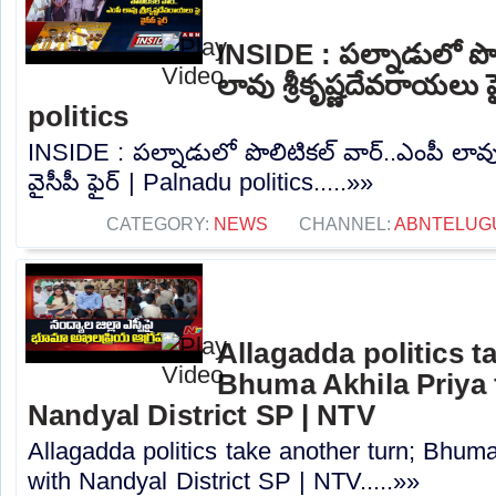
INSIDE : పల్నాడులో పొల
లావు శ్రీకృష్ణదేవరాయలు ప
politics
INSIDE : పల్నాడులో పొలిటికల్ వార్..ఎంపీ లావు
వైసీపీ ఫైర్ | Palnadu politics.....»»
CATEGORY:
NEWS
CHANNEL:
ABNTELUG
Allagadda politics t
Bhuma Akhila Priya 
Nandyal District SP | NTV
Allagadda politics take another turn; Bhuma
with Nandyal District SP | NTV.....»»