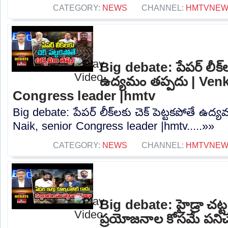
CATEGORY:
NEWS
CHANNEL:
HMTVNE
Big debate: పేపర్ లీక్‌ల
ఉద్యమం తప్పదు | Venk
Congress leader |hmtv
Big debate: పేపర్ లీక్‌లకు చెక్ పెట్టకపోతే ఉద
Naik, senior Congress leader |hmtv.....»»
CATEGORY:
NEWS
CHANNEL:
HMTVNE
Big debate: హైడ్రా చట్టబ
ప్రయోజనాల కోసమే పనిచే