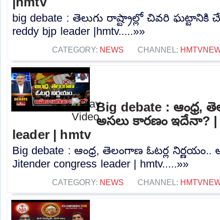
|hmtv
big debate : తెలుగు రాష్ట్రాల్లో చివరి ఘట్టానికి చే
reddy bjp leader |hmtv.....»»
CATEGORY:
NEWS
CHANNEL:
HMTVNE
Big debate : ఆంధ్ర, తె
అసలు కారణం ఇదేనా? |
leader | hmtv
Big debate : ఆంధ్ర, తెలంగాణ ఓటర్ల నిర్ణయం.
Jitender congress leader | hmtv.....»»
CATEGORY:
NEWS
CHANNEL:
HMTVNE