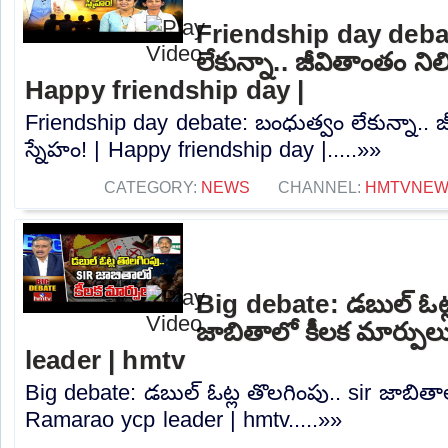
Friendship day deba
లేకున్నా.. జీవితాంతం ని
Happy friendship day |
Friendship day debate: బంధుత్వం లేకున్నా.. 
స్నేహం! | Happy friendship day |.....»»
CATEGORY:
NEWS
CHANNEL:
HMTVNE
Big debate: డబుల్ ఓట్ల
జాబితాలో కీలక మార్పు
leader | hmtv
Big debate: డబుల్ ఓట్ల తొలగింపు.. sir జాబితా
Ramarao ycp leader | hmtv.....»»