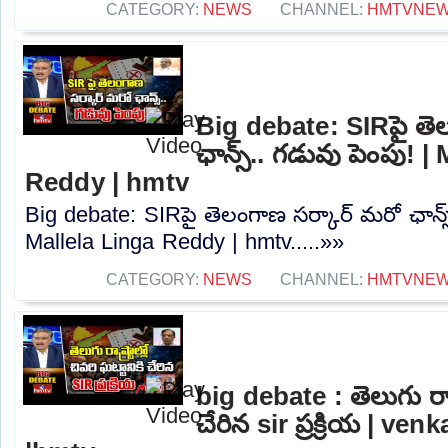
CATEGORY:
NEWS
CHANNEL:
HMTVNE
Big debate: SIRపై తె
ఛాన్స్.. గడువు పెంపు! |
Reddy | hmtv
Big debate: SIRపై తెలంగాణ సర్కార్ మరో ఛాన్స్
Mallela Linga Reddy | hmtv.....»»
CATEGORY:
NEWS
CHANNEL:
HMTVNE
big debate : తెలుగు రాష్ట
చేరిన sir ప్రక్రియ | ve