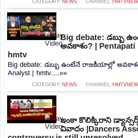
CATEGORY:
NEWS
CHANNEL:
HMTVNE
Big debate: డబ్బు ఉంట
అవకాశం? | Pentapati 
hmtv
Big debate: డబ్బు ఉంటేనే రాజకీయాల్లో అవకాశ
Analyst | hmtv.....»»
CATEGORY:
NEWS
CHANNEL:
HMTVNE
ఇంకా కొలిక్కిరాని డ్యాన్
వివాదం |Dancers Ass
controversy is still unresolved