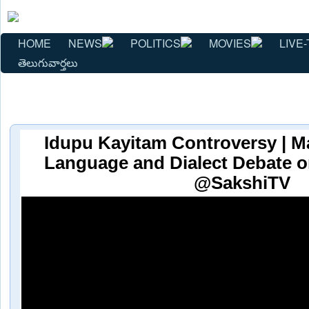
HOME
NEWS
POLITICS
MOVIES
LIVE-
తెలుగువార్తలు
Idupu Kayitam Controversy | M
Language and Dialect Debate on
@SakshiTV