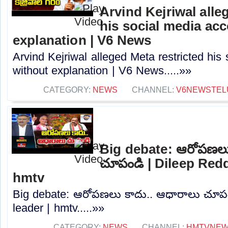
Arvind Kejriwal alle
his social media ac
explanation | V6 News
Arvind Kejriwal alleged Meta restricted his
without explanation | V6 News.....»»
CATEGORY:
NEWS
CHANNEL:
V6NEWSTEL
Big debate: ఆరోపణలు
చూపండి | Dileep Redd
hmtv
Big debate: ఆరోపణలు కాదు.. ఆధారాలు చూపం
leader | hmtv.....»»
CATEGORY:
NEWS
CHANNEL:
HMTVNE