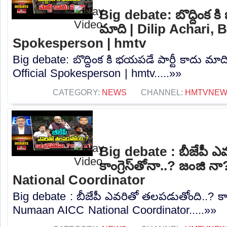
Big debate: బొద్దింక కి
మాది | Dilip Achari, 
Spokesperson | hmtv
Big debate: బొద్దింక కి భయపడే పార్టీ కాదు మాద
Official Spokesperson | hmtv.....»»
CATEGORY:
NEWS
CHANNEL:
HMTVNE
Big debate : బీజేపీ ఎ
కాంగ్రెస్‌తోనా..? జంజ
National Coordinator
Big debate : బీజేపీ ఎవరితో తలపడుతోంది..? కాంగ
Numaan AICC National Coordinator.....»»