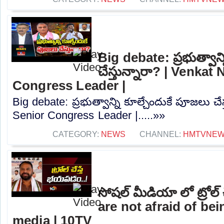
Big debate: ప్రభుత్వాన్
చేస్తున్నారా? | Venkat
Congress Leader |
Big debate: ప్రభుత్వాన్ని కూల్చేందుకే పూజలు చే
Senior Congress Leader |.....»»
CATEGORY:
NEWS
CHANNEL:
HMTVNE
సోషల్ మీడియా లో ట్రోల
are not afraid of bei
media | 10TV