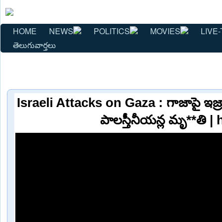
HOME
NEWS
POLITICS
MOVIES
LIVE-
తెలుగువార్తలు
Israeli Attacks on Gaza : గాజాపై ఇజ్
పాలస్తీనీయన్ల మృ**తి |