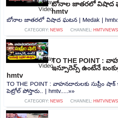
బోనాల జాతరలో విషాద
hmtv
బోనాల జాతరలో విషాద ఘటన | Medak | hmtv..
CATEGORY:
NEWS
CHANNEL:
HMTVNEW
TO THE POINT : వాహనద
ఇన్సూరెన్స్ ఉంటేనే బంకుల్లో
hmtv
TO THE POINT : వాహనదారులకు సుప్రీం షాక్ ఇన్
పెట్రోల్ పోస్తారు.. | hmtv.....»»
CATEGORY:
NEWS
CHANNEL:
HMTVNEW