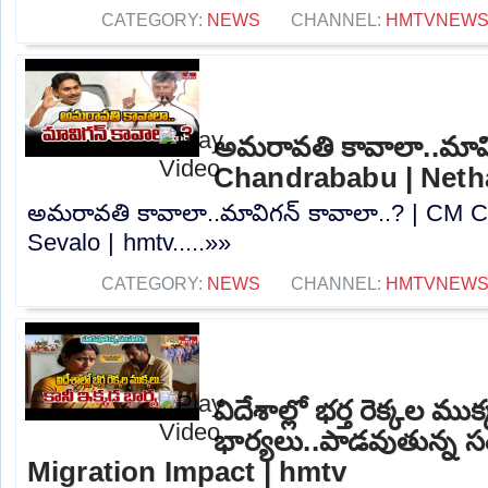
CATEGORY:
NEWS
CHANNEL:
HMTVNEW
అమరావతి కావాలా..మావి
Chandrababu | Neth
అమరావతి కావాలా..మావిగన్‌ కావాలా..? | CM 
Sevalo | hmtv.....»»
CATEGORY:
NEWS
CHANNEL:
HMTVNEW
విదేశాల్లో భర్త రెక్కల ము
భార్యలు..పాడవుతున్న స
Migration Impact | hmtv