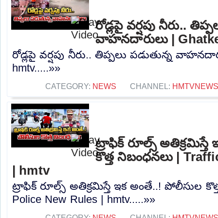
రోడ్లపై వర్షపు నీరు.. తిప
వాహనదారులు | Ghatke
రోడ్లపై వర్షపు నీరు.. తిప్పలు పడుతున్న వాహనద
hmtv.....»»
CATEGORY:
NEWS
CHANNEL:
HMTVNEW
ట్రాఫిక్ రూల్స్ అతిక్రమిస్
కొత్త నిబంధనలు | Traf
| hmtv
ట్రాఫిక్ రూల్స్ అతిక్రమిస్తే ఇక అంతే..! పోలీసుల క
Police New Rules | hmtv.....»»
CATEGORY:
NEWS
CHANNEL:
HMTVNEW