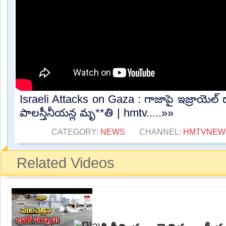
Israeli Attacks on Gaza : గాజాపై ఇజ్రాయెల్
పాలస్తీనీయన్ల మృ**తి | hmtv.....»»
CATEGORY:
NEWS
CHANNEL:
HMTVNEW
Related Videos