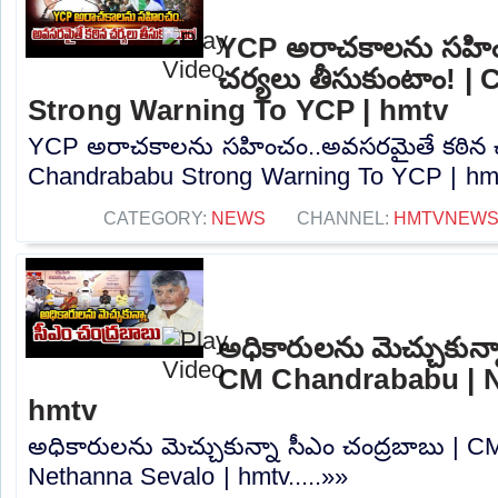
YCP అరాచకాలను సహిం
చర్యలు తీసుకుంటాం! 
Strong Warning To YCP | hmtv
YCP అరాచకాలను సహించం..అవసరమైతే కఠిన చర
Chandrababu Strong Warning To YCP | hmtv
CATEGORY:
NEWS
CHANNEL:
HMTVNEW
అధికారులను మెచ్చుకున్న
CM Chandrababu | N
hmtv
అధికారులను మెచ్చుకున్నా సీఎం చంద్రబాబు | 
Nethanna Sevalo | hmtv.....»»