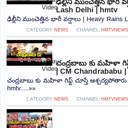
ఢిల్లీని ముంచెత్తిన భారీ
Lash Delhi | hmtv
ఢిల్లీని ముంచెత్తిన భారీ వర్షాలు | Heavy Rains 
CATEGORY:
NEWS
CHANNEL:
HMTVNEW
చంద్రబాబు కు మహిళా గిఫ్
| CM Chandrababu |
చంద్రబాబు కు మహిళా గిఫ్ట్ చూస్తే ఆశ్చర్యపోత
hmtv.....»»
CATEGORY:
NEWS
CHANNEL:
HMTVNEW