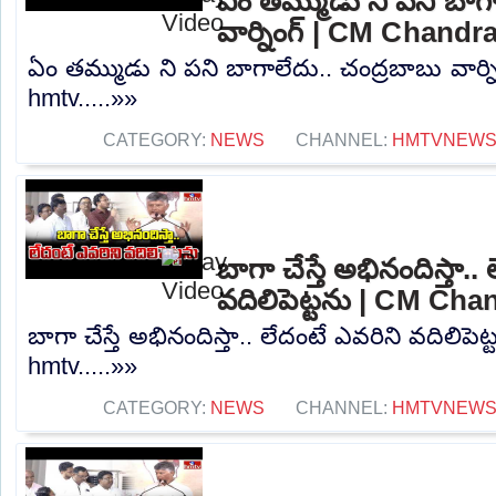
ఏం తమ్ముడు ని పని బాగా
వార్నింగ్ | CM Chand
ఏం తమ్ముడు ని పని బాగాలేదు.. చంద్రబాబు వార్
hmtv.....»»
CATEGORY:
NEWS
CHANNEL:
HMTVNEW
బాగా చేస్తే అభినందిస్తా..
వదిలిపెట్టను | CM Ch
బాగా చేస్తే అభినందిస్తా.. లేదంటే ఎవరిని వదిలి
hmtv.....»»
CATEGORY:
NEWS
CHANNEL:
HMTVNEW