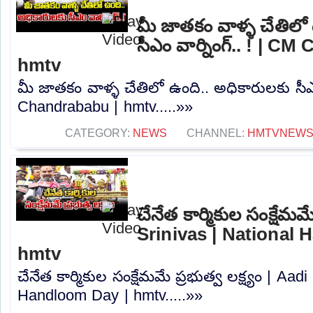
మీ జాతకం వాళ్ళ చేతిలో
సీఎం వార్నింగ్.. ! | C
hmtv
మీ జాతకం వాళ్ళ చేతిలో ఉంది.. అధికారులకు సీఎం
Chandrababu | hmtv.....»»
CATEGORY:
NEWS
CHANNEL:
HMTVNEW
చేనేత కార్మికుల సంక్షేమమే
Srinivas | National
hmtv
చేనేత కార్మికుల సంక్షేమమే ప్రభుత్వ లక్ష్యం | Aad
Handloom Day | hmtv.....»»