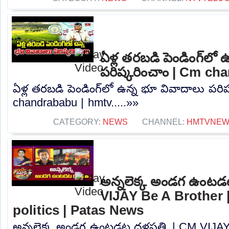
ఏళ్ల తరబడి పెండింగ్‌లో
పరిష్కరించాం | Cm ch
ఏళ్ల తరబడి పెండింగ్‌లో ఉన్న భూ వివాదాలు పరి
chandrababu | hmtv.....»»
CATEGORY:
NEWS
CHANNEL:
HMTVNE
అన్నలెక్క అండగ ఉంటడ
VIJAY Be A Brother 
politics | Patas News
అన్నలెక్క అండగ ఉంటడట దళపతి..| CM VIJAY 