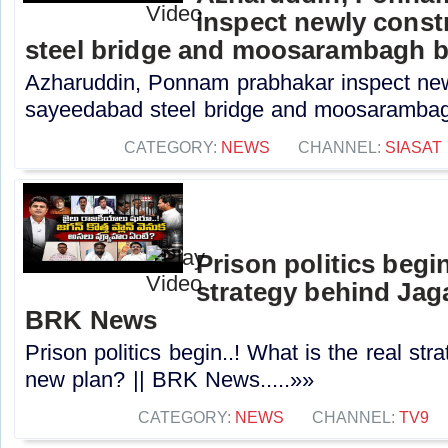
inspect newly cons
steel bridge and moosarambagh b
Azharuddin, Ponnam prabhakar inspect new
sayeedabad steel bridge and moosarambagh 
CATEGORY:
NEWS
CHANNEL:
SIASAT
Prison politics begin
strategy behind Jaga
BRK News
Prison politics begin..! What is the real st
new plan? || BRK News.....»»
CATEGORY:
NEWS
CHANNEL:
TV9