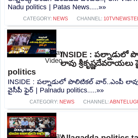
Nadu politics | Patas News.....»»
CATEGORY:
NEWS
CHANNEL:
10TVNEWSTE
INSIDE : పల్నాడులో పొల
లావు శ్రీకృష్ణదేవరాయలు ప
politics
INSIDE : పల్నాడులో పొలిటికల్ వార్..ఎంపీ లావు
వైసీపీ ఫైర్ | Palnadu politics.....»»
CATEGORY:
NEWS
CHANNEL:
ABNTELUG
Allagadda politics t