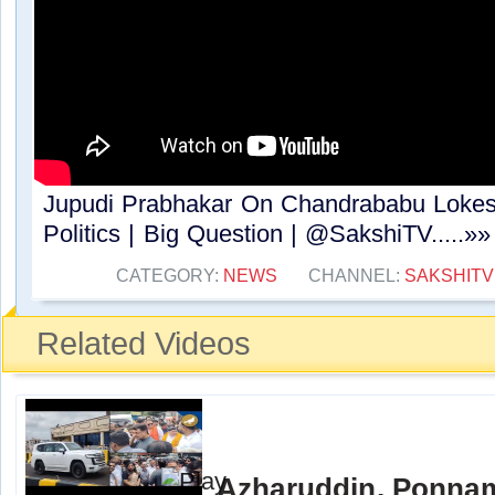
Jupudi Prabhakar On Chandrababu Lokes
Politics | Big Question | @SakshiTV.....»»
CATEGORY:
NEWS
CHANNEL:
SAKSHITV
Related Videos
Azharuddin, Ponna