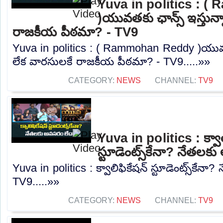
Yuva in politics : 
)యువతకు ఛాన్స్ ఇస్తున్
రాజకీయ పీఠమా? - TV9
Yuva in politics : ( Rammohan Reddy )యువతక
లేక వారసులకే రాజకీయ పీఠమా? - TV9.....»»
CATEGORY:
NEWS
CHANNEL:
TV9
Yuva in politics : క్వాల
స్టూడెంట్స్‌కేనా? నేతల
Yuva in politics : క్వాలిఫికేషన్ స్టూడెంట్స్‌కే
TV9.....»»
CATEGORY:
NEWS
CHANNEL:
TV9