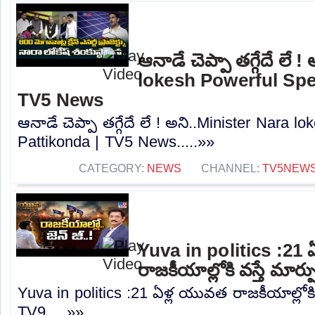
ఆనాడే చెప్పా తగ్గేదే లే 
lokesh Powerful Spe
TV5 News
ఆనాడే చెప్పా తగ్గేదే లే ! అని..Minister Nara 
Pattikonda | TV5 News.....»»
CATEGORY:
NEWS
CHANNEL:
TV5NEW
Yuva in politics :21
రాజకీయాల్లోకి వస్తే మార్
Yuva in politics :21 ఏళ్ల యువత రాజకీయాల్లోకి వ
TV9.....»»