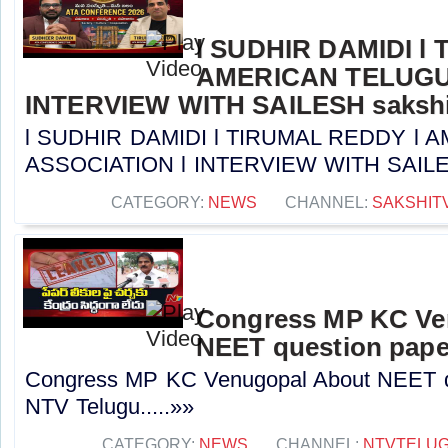
l SUDHIR DAMIDI l
AMERICAN TELUGU
INTERVIEW WITH SAILESH sakshi
l SUDHIR DAMIDI l TIRUMAL REDDY l
ASSOCIATION l INTERVIEW WITH SAILESH 
CATEGORY:
NEWS
CHANNEL:
SAKSHIT
Congress MP KC Ve
NEET question paper
Congress MP KC Venugopal About NEET qu
NTV Telugu.....»»
CATEGORY:
NEWS
CHANNEL:
NTVTELU