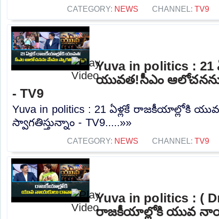
CATEGORY:
NEWS
CHANNEL:
TV9
Yuva in politics : 21 ఏళ
యువత!సీఎం ఆలోచనను మే
- TV9
Yuva in politics : 21 ఏళ్లకే రాజకీయాల్లోకి
స్వాగతిస్తున్నాం - TV9.....»»
CATEGORY:
NEWS
CHANNEL:
TV9
Yuva in politics : ( D
రాజకీయాల్లోకి యువ నా