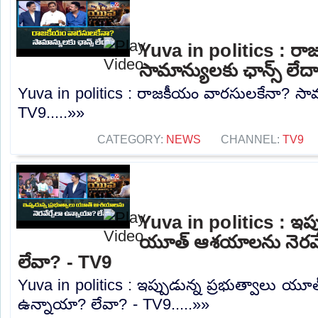
Yuva in politics : ర
సామాన్యులకు ఛాన్స్ లేద
Yuva in politics : రాజకీయం వారసులకేనా? సామా
TV9.....»»
CATEGORY:
NEWS
CHANNEL:
TV9
Yuva in politics : ఇప్ప
యూత్ ఆశయాలను నెరవేర
లేవా? - TV9
Yuva in politics : ఇప్పుడున్న ప్రభుత్వాలు య
ఉన్నాయా? లేవా? - TV9.....»»