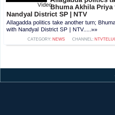
Bhuma Akhila Priya 
Nandyal District SP | NTV
Allagadda politics take another turn; Bhuma
with Nandyal District SP | NTV.....»»
CATEGORY:
NEWS
CHANNEL:
NTVTELU