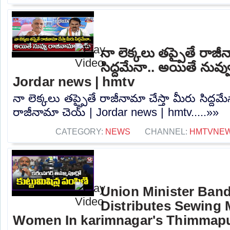
నా లెక్కలు తప్పైతే రాజీన
సిద్దమేనా.. అయితే నువ్
Jordar news | hmtv
నా లెక్కలు తప్పైతే రాజీనామా చేస్తా మీరు సిద్దమ
రాజీనామా చెయ్ | Jordar news | hmtv.....»»
CATEGORY:
NEWS
CHANNEL:
HMTVNE
Union Minister Band
Distributes Sewing 
Women In karimnagar's Thimmapu