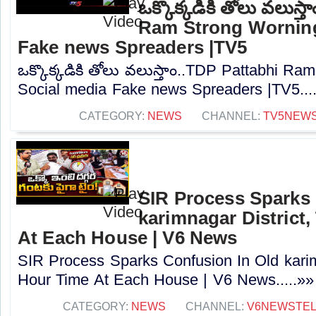
ఒక్కొక్కడికి తోలు వలుస్
Ram Strong Worning
Fake news Spreaders |TV5
ఒక్కొక్కడికి తోలు వలుస్తాం..TDP Pattabhi R
Social media Fake news Spreaders |TV5...
CATEGORY:
NEWS
CHANNEL:
TV5NEW
SIR Process Sparks 
karimnagar District
At Each House | V6 News
SIR Process Sparks Confusion In Old karim
Hour Time At Each House | V6 News.....»»
CATEGORY:
NEWS
CHANNEL:
V6NEWSTE