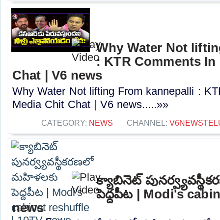
Why Water Not lifti
: KTR Comments In 
Chat | V6 news
Why Water Not lifting From kannepalli : 
Media Chit Chat | V6 news.....»»
CATEGORY:
NEWS
CHANNEL:
V6NEWSTEL
క్యాబినెట్ పునర్వ్యవస్
పెద్దపీట | Modi's cabi
news