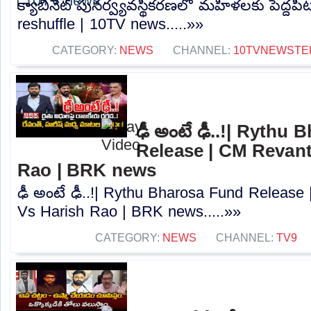
క్యాబినెట్ పునర్వ్యవస్థీకరణలో మహిళలకు పెద్దపీ
reshuffle | 10TV news.....»»
CATEGORY:
NEWS
CHANNEL:
10TVNEWSTE
ఢీ అంటే ఢీ..!| Rythu
Release | CM Revan
Rao | BRK news
ఢీ అంటే ఢీ..!| Rythu Bharosa Fund Releas
Vs Harish Rao | BRK news.....»»
CATEGORY:
NEWS
CHANNEL:
TV9