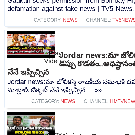
Gadkari seeks permission from Bombay High
defamation against fake news | TV5 News..
CATEGORY:
NEWS
CHANNEL:
TV5NEW
Jordar news:మా జోలిక
డప్పు కొడతం..అధిష్టానంతో
నేనే ఇప్పిచ్చిన
Jordar news:మా జోలికస్తే రాజకీయ సమాధికి డప్
మాట్లాడి టిక్కెట్ నేనే ఇప్పిచ్చిన.....»»
CATEGORY:
NEWS
CHANNEL:
HMTVNE