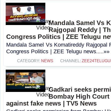
Mandala Samel Vs 
Rajgopal Reddy | Th
Congress Politics | ZEE Telugu n
Mandala Samel Vs Komatireddy Rajgopal R
Congress Politics | ZEE Telugu news.....»»
CATEGORY:
NEWS
CHANNEL:
ZEE24TELUG
Gadkari seeks perm
Bombay High Court t
against fake news | TV5 News