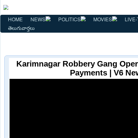
HOME
NEWS
POLITICS
MOVIES
LIVE-
తెలుగువార్తలు
Karimnagar Robbery Gang Opera
Payments | V6 Ne