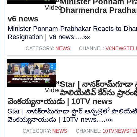
Minister Ponnam Pr
Dharmendra Pradhan
v6 news
Minister Ponnam Prabhakar Reacts to Dha
Resignation | v6 news.....»»
CATEGORY:
NEWS
CHANNEL:
V6NEWSTEL
Star | నానక్‌రామ్‌గూడా స్
పాలియేటివ్ కేర్‌ను ప్రారం
వెంకయ్యనాయుడు | 10TV news
Star | నానక్‌రామ్‌గూడా స్టార్ ఆస్పత్రిలో పాలియేటివ
వెంకయ్యనాయుడు | 10TV news.....»»
CATEGORY:
NEWS
CHANNEL:
10TVNEWSTE