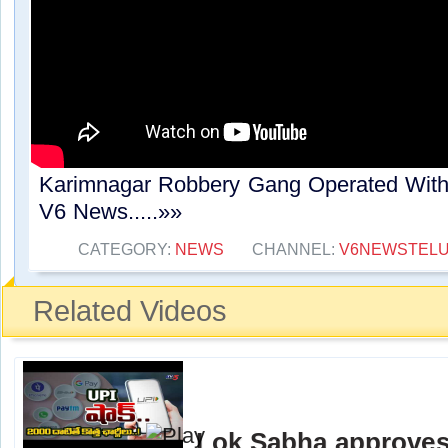
Karimnagar Robbery Gang Operated With
V6 News.....»»
CATEGORY:
NEWS
CHANNEL:
V6NEWSTEL
Related Videos
Lok Sabha approves 