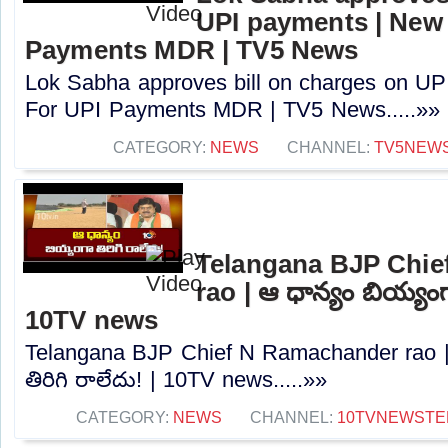
UPI payments | New
Payments MDR | TV5 News
Lok Sabha approves bill on charges on U
For UPI Payments MDR | TV5 News.....»»
CATEGORY:
NEWS
CHANNEL:
TV5NEW
Telangana BJP Chi
rao | ఆ ధాన్యం బియ్యంగా
10TV news
Telangana BJP Chief N Ramachander rao |
తిరిగి రాలేదు! | 10TV news.....»»
CATEGORY:
NEWS
CHANNEL:
10TVNEWSTE