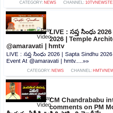
CATEGORY:
NEWS
CHANNEL:
10TVNEWSTE
LIVE : సప్త సింధు 202
2026 | Temple Archit
@amaravati⁩ | hmtv
LIVE : సప్త సింధు 2026 | Sapta Sindhu 2026
Event At @amaravati⁩ | hmtv.....»»
CATEGORY:
NEWS
CHANNEL:
HMTVNE
CM Chandrababu int
comments on PM Modi