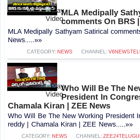
MLA Medipally Sathy
comments On BRS |
MLA Medipally Sathyam Satirical commen
News.....»»
CATEGORY:
NEWS
CHANNEL:
V6NEWSTEL
Who Will Be The N
President In Congres
Chamala Kiran | ZEE News
Who Will Be The New Working President I
reddy | Chamala Kiran | ZEE News.....»»
CATEGORY:
NEWS
CHANNEL:
ZEE24TELUG