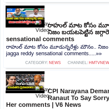
రాహుల్ మాట కోసం మూడు
నిజం బయటపెట్టిన జగ్గారె
sensational comments
రాహుల్ మాట కోసం మూడున్నరేళ్లు మౌనం.. నిజం బయ
jagga reddy sensational comments.....»»
CATEGORY:
NEWS
CHANNEL:
HMTVNE
CPI Narayana Dema
Ranaut To Say Sorry
Her comments | V6 News