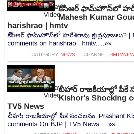
కేసీఆర్ ఫామ్‌హౌస్‌లో హరీ
Mahesh Kumar Gou
harishrao | hmtv
కేసీఆర్ ఫామ్‌హౌస్‌లో హరీశ్‌రావు క్షుద్రపూజల
comments on harishrao | hmtv.....»»
CATEGORY:
NEWS
CHANNEL:
HMTVNE
బీహార్ రాజకీయాల్లో పీ
Kishor's Shocking 
TV5 News
బీహార్ రాజకీయాల్లో పీకే సంచలనం..Prashant K
comments On BJP | TV5 News.....»»