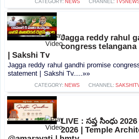
CATEGORY:
NEWS
CHANNEL:
TV5NEW
Jagga reddy rahul 
congress telangana 
| Sakshi Tv
Jagga reddy rahul gandhi promise congress 
statement | Sakshi Tv.....»»
CATEGORY:
NEWS
CHANNEL:
SAKSHIT
LIVE : సప్త సింధు 202
2026 | Temple Archit
@amaravati⁩ | hmtv