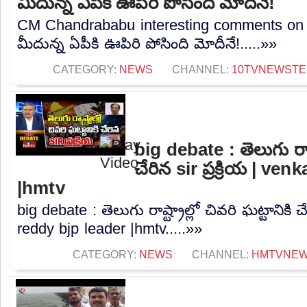
మీదున్న ఏపీకి ఊపిరి పోసింది మోదీనే!
CM Chandrababu interesting comments on 
మీదున్న ఏపీకి ఊపిరి పోసింది మోదీనే!.....»»
CATEGORY:
NEWS
CHANNEL:
10TVNEWSTE
big debate : తెలుగు రాష్ట
చేరిన sir ప్రక్రియ | ve
|hmtv
big debate : తెలుగు రాష్ట్రాల్లో చివరి ఘట్టానికి చే
reddy bjp leader |hmtv.....»»
CATEGORY:
NEWS
CHANNEL:
HMTVNE