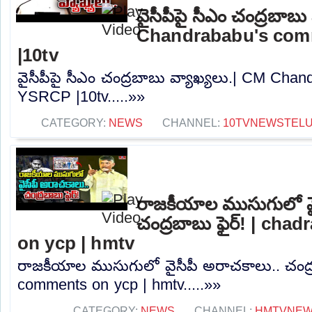
వైసీపీపై సీఎం చంద్రబాబు
Chandrababu's co
|10tv
వైసీపీపై సీఎం చంద్రబాబు వ్యాఖ్యలు.| CM Ch
YSRCP |10tv.....»»
CATEGORY:
NEWS
CHANNEL:
10TVNEWSTEL
రాజకీయాల ముసుగులో వై
చంద్రబాబు ఫైర్! | ch
on ycp | hmtv
రాజకీయాల ముసుగులో వైసీపీ అరాచకాలు.. చంద్ర
comments on ycp | hmtv.....»»
CATEGORY:
NEWS
CHANNEL:
HMTVNE