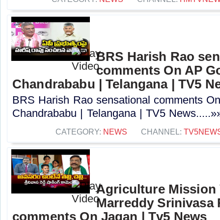
BRS Harish Rao sen
comments On AP Go
Chandrababu | Telangana | TV5 N
BRS Harish Rao sensational comments O
Chandrababu | Telangana | TV5 News.....»
CATEGORY:
NEWS
CHANNEL:
TV5NEW
Agriculture Mission
Marreddy Srinivasa
comments On Jagan | Tv5 News