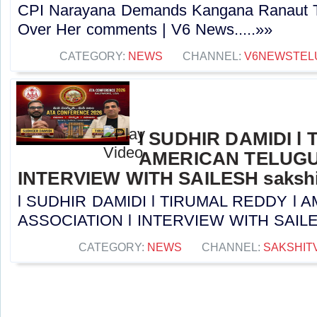
CPI Narayana Demands Kangana Ranaut T
Over Her comments | V6 News.....»»
CATEGORY:
NEWS
CHANNEL:
V6NEWSTEL
l SUDHIR DAMIDI l
AMERICAN TELUGU
INTERVIEW WITH SAILESH sakshi
l SUDHIR DAMIDI l TIRUMAL REDDY l
ASSOCIATION l INTERVIEW WITH SAILESH 
CATEGORY:
NEWS
CHANNEL:
SAKSHIT