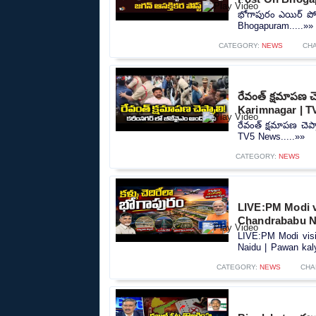
భోగాపురం ఎయిర్ పోర్
Bhogapuram.....»»
CATEGORY:
NEWS
CH
రేవంత్ క్షమాపణ 
Karimnagar | 
రేవంత్ క్షమాపణ చెప
TV5 News.....»»
CATEGORY:
NEWS
LIVE:PM Modi vi
Chandrababu Na
LIVE:PM Modi visit
Naidu | Pawan kaly
CATEGORY:
NEWS
CHA