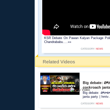
KSR Debate On Pawan Kalyan Package Polit
Chandrababu.....»»
CATEGORY:
NEWS
Related Videos
Big debate: పోర
cockroach janta
Big debate: పోరాటా
janta party | hmtv..
CATEGORY:
NEWS