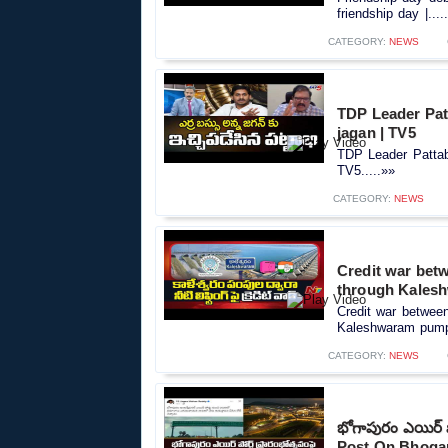
friendship day |....
CATEGORY:
NEWS
TDP Leader Pat
jagan | TV5
TDP Leader Pattab
TV5.....»»
CATEGORY:
NEWS
Credit war betw
through Kales
Credit war between 
Kaleshwaram pumps
CATEGORY:
NEWS
భోగాపురం ఎయిర్ పో
Post On Bhog