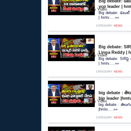
Big debate: డబుల
ycp leader | hm
Big debate: డబుల్ 
| hmtv.....»»
CATEGORY:
NEWS
Big debate: SIRప
Linga Reddy | 
Big debate: SIRపై 
| hmtv.....»»
CATEGORY:
NEWS
big debate : తెలుగ
bjp leader |hmt
big debate : తెలుగు ర
|hmtv.....»»
CATEGORY:
NEWS