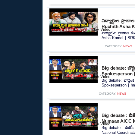
విద్యార్థుల ప్రా
Ruchith Asha 
విద్యార్థుల ప్రాణా
Asha Kamal | BRK
CATEGORY:
NEWS
Big debate: బొద్ద
Spokesperson 
Big debate: బొద్దిం
Spokesperson | hmt
CATEGORY:
NEWS
Big debate : బీజే
Numaan AICC N
Big debate : బీజేప
National Coordinato