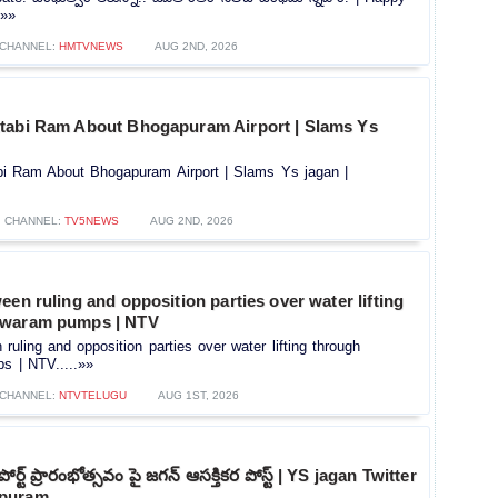
.»»
CHANNEL:
HMTVNEWS
AUG 2ND, 2026
tabi Ram About Bhogapuram Airport | Slams Ys
i Ram About Bhogapuram Airport | Slams Ys jagan |
CHANNEL:
TV5NEWS
AUG 2ND, 2026
een ruling and opposition parties over water lifting
hwaram pumps | NTV
ruling and opposition parties over water lifting through
 | NTV.....»»
CHANNEL:
NTVTELUGU
AUG 1ST, 2026
ర్ట్ ప్రారంభోత్సవం పై జగన్ ఆసక్తికర పోస్ట్ | YS jagan Twitter
apuram