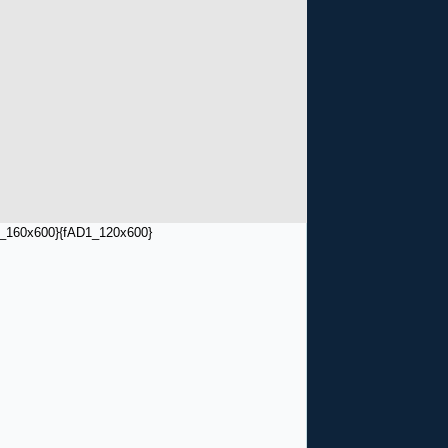
_160x600}
{fAD1_120x600}