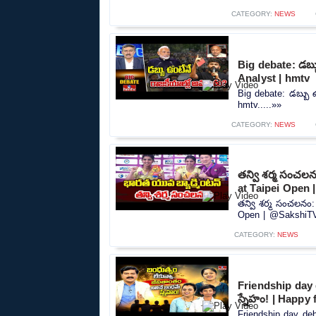
CATEGORY:
NEWS
Big debate: డబ్బ
Analyst | hmtv
Big debate: డబ్బు 
hmtv.....»»
CATEGORY:
NEWS
తన్వి శర్మ సంచ
at Taipei Open
తన్వి శర్మ సంచలనం
Open | @SakshiTV.
CATEGORY:
NEWS
Friendship day d
స్నేహం! | Happy 
Friendship day deb