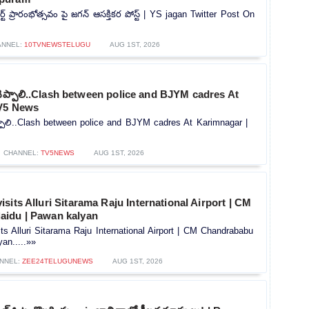
ట్ ప్రారంభోత్సవం పై జగన్ ఆసక్తికర పోస్ట్ | YS jagan Twitter Post On
ANNEL:
10TVNEWSTELUGU
AUG 1ST, 2026
చెప్పాలి..Clash between police and BJYM cadres At
TV5 News
్పాలి..Clash between police and BJYM cadres At Karimnagar |
CHANNEL:
TV5NEWS
AUG 1ST, 2026
sits Alluri Sitarama Raju International Airport | CM
idu | Pawan kalyan
s Alluri Sitarama Raju International Airport | CM Chandrababu
an.....»»
NNEL:
ZEE24TELUGUNEWS
AUG 1ST, 2026