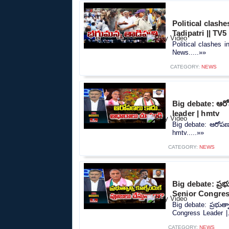
Political clash
Tadipatri || TV
Political clashes 
News.....»»
CATEGORY:
NEWS
Big debate: ఆర
leader | hmtv
Big debate: ఆరోపణ
hmtv.....»»
CATEGORY:
NEWS
Big debate: ప్రభు
Senior Congres
Big debate: ప్రభుత్వ
Congress Leader |.
CATEGORY:
NEWS