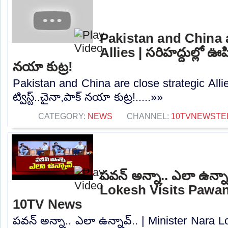
Pakistan and China a
Allies | సరిహద్దుల్లో ఊహి
నయా కుట్ర!
Pakistan and China are close strategic Allie
ట్విస్ట్..చైనా,పాక్ నయా కుట్ర!.....»»
CATEGORY:
NEWS
CHANNEL:
10TVNEWSTE
పవన్ అన్నా.. ఎలా ఉన్నా
Lokesh Visits Pawan
10TV News
పవన్ అన్నా.. ఎలా ఉన్నావ్.. | Minister Nara 