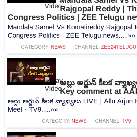
Rajgopal Reddy | Th
Congress Politics | ZEE Telugu n
Mandala Samel Vs Komatireddy Rajgopal R
Congress Politics | ZEE Telugu news.....»»
CATEGORY:
NEWS
CHANNEL:
ZEE24TELUG
అల్లు అర్జున్ కీలక వ్యా
Key comment at AAF
అల్లు అర్జున్ కీలక వ్యాఖ్యలు LIVE | Allu Ar
Meet - TV9.....»»
CATEGORY:
NEWS
CHANNEL:
TV9