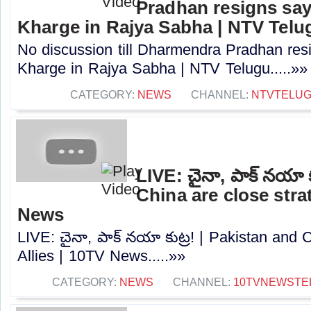
Pradhan resigns say
Kharge in Rajya Sabha | NTV Telu
No discussion till Dharmendra Pradhan resi
Kharge in Rajya Sabha | NTV Telugu.....»»
CATEGORY:
NEWS
CHANNEL:
NTVTELU
LIVE: చైనా, పాక్ నయా 
China are close strat
News
LIVE: చైనా, పాక్ నయా కుట్ర! | Pakistan and C
Allies | 10TV News.....»»
CATEGORY:
NEWS
CHANNEL:
10TVNEWSTE