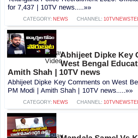
for 7,437 | 10TV news.....»»
CATEGORY:
NEWS
CHANNEL:
10TVNEWSTE
Abhijeet Dipke Key
West Bengal Educati
Amith Shah | 10TV news
Abhijeet Dipke Key Comments on West Beng
PM Modi | Amith Shah | 10TV news.....»»
CATEGORY:
NEWS
CHANNEL:
10TVNEWSTE
Mandala Samel Vs 