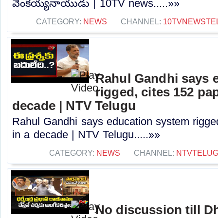
వెంకయ్యనాయుడు | 10TV news.....»»
CATEGORY:
NEWS
CHANNEL:
10TVNEWSTE
Rahul Gandhi says 
rigged, cites 152 pap
decade | NTV Telugu
Rahul Gandhi says education system rigged
in a decade | NTV Telugu.....»»
CATEGORY:
NEWS
CHANNEL:
NTVTELU
No discussion till 