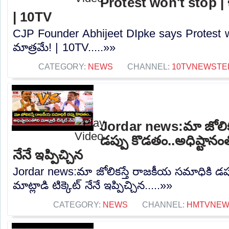
Protest won't stop |
| 10TV
CJP Founder Abhijeet DIpke says Protest 
మాత్రమే! | 10TV.....»»
CATEGORY:
NEWS
CHANNEL:
10TVNEWSTE
Jordar news:మా జోలిక
డప్పు కొడతం..అధిష్టానంతో
నేనే ఇప్పిచ్చిన
Jordar news:మా జోలికస్తే రాజకీయ సమాధికి డప్
మాట్లాడి టిక్కెట్ నేనే ఇప్పిచ్చిన.....»»
CATEGORY:
NEWS
CHANNEL:
HMTVNE