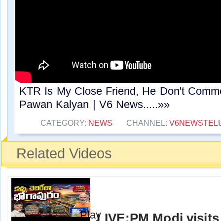
KTR Is My Close Friend, He Don't Com
Pawan Kalyan | V6 News.....»»
CATEGORY:
NEWS
CHANNEL:
V6NEWSTEL
Related Videos
LIVE:PM Modi visits 