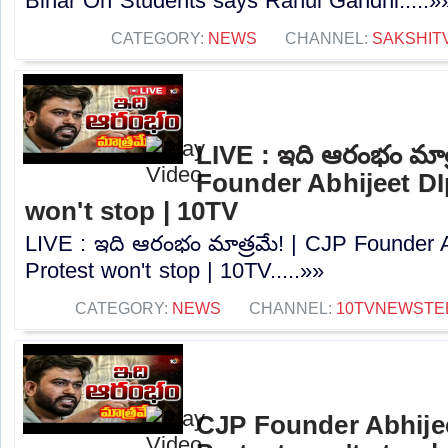
Bihar On Students says Rahul Gandhi.....»
CATEGORY:
NEWS
CHANNEL:
SAKSHIT
LIVE : ఇది ఆరంభం మాత
Founder Abhijeet DI
won't stop | 10TV
LIVE : ఇది ఆరంభం మాత్రమే! | CJP Founder 
Protest won't stop | 10TV.....»»
CATEGORY:
NEWS
CHANNEL:
10TVNEWSTE
CJP Founder Abhije