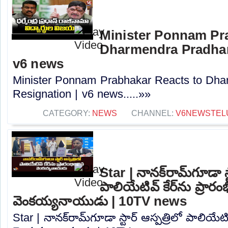
Minister Ponnam Pr
Dharmendra Pradhan
v6 news
Minister Ponnam Prabhakar Reacts to Dha
Resignation | v6 news.....»»
CATEGORY:
NEWS
CHANNEL:
V6NEWSTEL
Star | నానక్‌రామ్‌గూడా స్
పాలియేటివ్ కేర్‌ను ప్రారం
వెంకయ్యనాయుడు | 10TV news
Star | నానక్‌రామ్‌గూడా స్టార్ ఆస్పత్రిలో పాలియేటివ