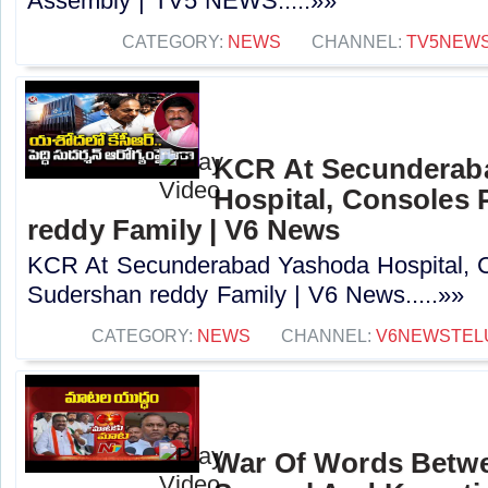
Assembly | TV5 NEWS.....»»
CATEGORY:
NEWS
CHANNEL:
TV5NEW
KCR At Secunderab
Hospital, Consoles
reddy Family | V6 News
KCR At Secunderabad Yashoda Hospital, 
Sudershan reddy Family | V6 News.....»»
CATEGORY:
NEWS
CHANNEL:
V6NEWSTEL
War Of Words Betw