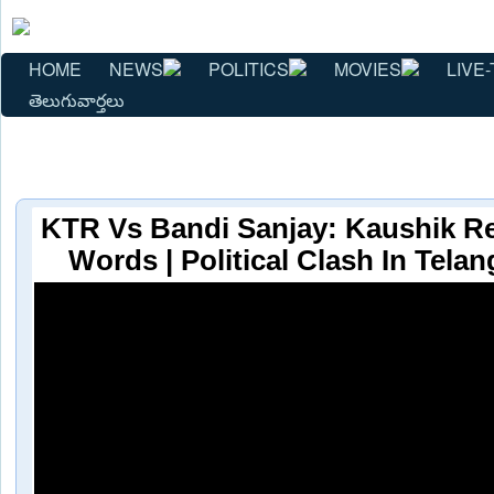
HOME
NEWS
POLITICS
MOVIES
LIVE-
తెలుగువార్తలు
KTR Vs Bandi Sanjay: Kaushik R
Words | Political Clash In Telan