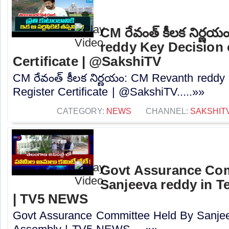
CM రేవంత్ కీలక నిర్ణ
reddy Key Decision 
Certificate | @SakshiTV
CM రేవంత్ కీలక నిర్ణయం: CM Revanth reddy
Register Certificate | @SakshiTV.....»»
CATEGORY:
NEWS
CHANNEL:
SAKSHIT
Govt Assurance Com
Sanjeeva reddy in 
| TV5 NEWS
Govt Assurance Committee Held By Sanjee