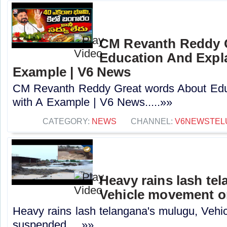
CM Revanth Reddy 
Education And Expla
Example | V6 News
CM Revanth Reddy Great words About Edu
with A Example | V6 News.....»»
CATEGORY:
NEWS
CHANNEL:
V6NEWSTEL
Heavy rains lash te
Vehicle movement 
Heavy rains lash telangana's mulugu, Veh
suspended.....»»