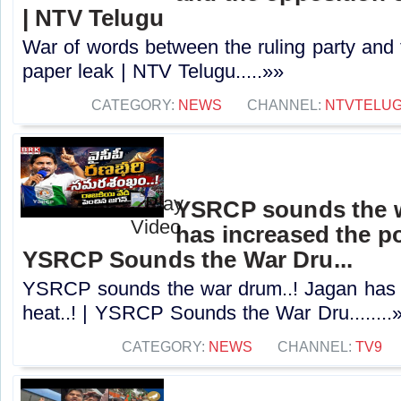
| NTV Telugu
War of words between the ruling party and 
paper leak | NTV Telugu.....»»
CATEGORY:
NEWS
CHANNEL:
NTVTELU
YSRCP sounds the w
has increased the poli
YSRCP Sounds the War Dru...
YSRCP sounds the war drum..! Jagan has in
heat..! | YSRCP Sounds the War Dru........
CATEGORY:
NEWS
CHANNEL:
TV9