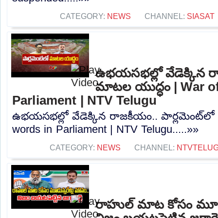
CATEGORY:
NEWS
CHANNEL:
SIASAT
ఉభయసభల్లో వేడెక్కిన రా
మాటల యుద్ధం | War o
Parliament | NTV Telugu
ఉభయసభల్లో వేడెక్కిన రాజకీయం.. పార్లమెంట్‌ల
words in Parliament | NTV Telugu.....»»
CATEGORY:
NEWS
CHANNEL:
NTVTELU
రాహుల్ మాట కోసం మూడు
నిజం బయటపెట్టిన జగ్గారె