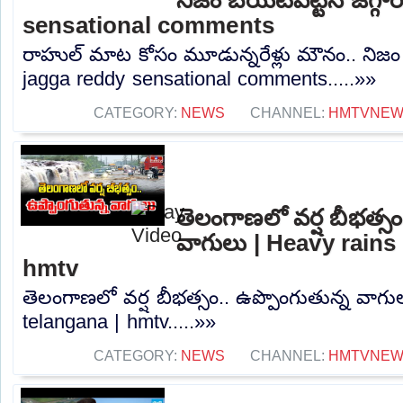
sensational comments
రాహుల్ మాట కోసం మూడున్నరేళ్లు మౌనం.. నిజం బయ
jagga reddy sensational comments.....»»
CATEGORY:
NEWS
CHANNEL:
HMTVNE
తెలంగాణలో వర్ష బీభత్సం
వాగులు | Heavy rains 
hmtv
తెలంగాణలో వర్ష బీభత్సం.. ఉప్పొంగుతున్న వాగు
telangana | hmtv.....»»
CATEGORY:
NEWS
CHANNEL:
HMTVNE