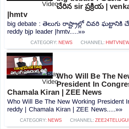
చేరిన sir ప్రక్రియ | ve
|hmtv
big debate : తెలుగు రాష్ట్రాల్లో చివరి ఘట్టానికి చే
reddy bjp leader |hmtv.....»»
CATEGORY:
NEWS
CHANNEL:
HMTVNE
Who Will Be The N
President In Congres
Chamala Kiran | ZEE News
Who Will Be The New Working President I
reddy | Chamala Kiran | ZEE News.....»»
CATEGORY:
NEWS
CHANNEL:
ZEE24TELUG