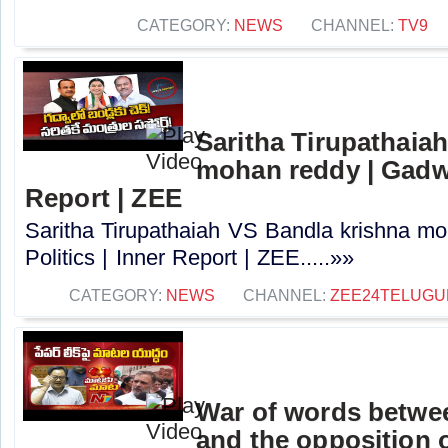
CATEGORY:
NEWS
CHANNEL:
TV9
Saritha Tirupathaia
mohan reddy | Gadwal
Report | ZEE
Saritha Tirupathaiah VS Bandla krishna m
Politics | Inner Report | ZEE.....»»
CATEGORY:
NEWS
CHANNEL:
ZEE24TELUG
War of words betwee
and the opposition o