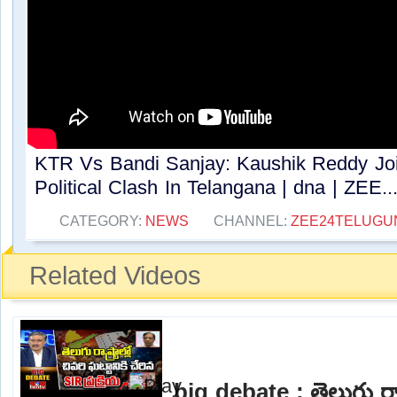
KTR Vs Bandi Sanjay: Kaushik Reddy Jo
Political Clash In Telangana | dna | ZEE...
CATEGORY:
NEWS
CHANNEL:
ZEE24TELUG
Related Videos
big debate : తెలుగు రాష్ట