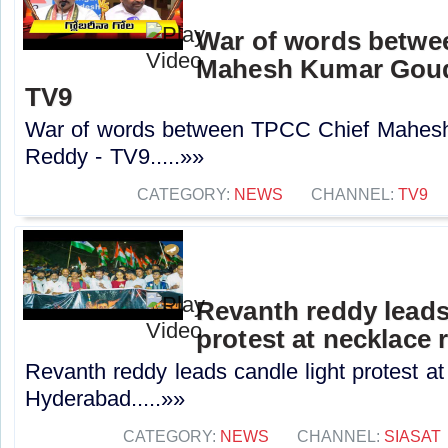
War of words betwe
Mahesh Kumar Goud
TV9
War of words between TPCC Chief Mahes
Reddy - TV9.....»»
CATEGORY:
NEWS
CHANNEL:
TV9
Revanth reddy leads
protest at necklace
Revanth reddy leads candle light protest at
Hyderabad.....»»
CATEGORY:
NEWS
CHANNEL:
SIASAT