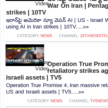
War On Iran | Pentag
strikes | 10TV
ఇరాన్‎పై అమెరికా న్యూ వెపన్ AI | US - Israel
using AI in Iran strikes | 10TV.....»»
CATEGORY:
NEWS
CHANNEL:
10TVNEWSTE
Operation True Prom
retaliatory strikes 
Israeli assets | TV5
Operation True Promise 4..Iran massive reta
US and Israeli assets | TV5.....»»
CATEGORY:
NEWS
CHANNEL:
TV5NEW