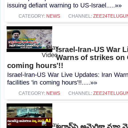
issuing defiant warning to US-Israel.....»»
CATEGORY:
NEWS
CHANNEL:
ZEE24TELUGU
Israel-Iran-US War L
Warns of strikes on Gu
coming hours'!!
Israel-Iran-US War Live Updates: Iran Warns
facilities 'in coming hours'!!.....»»
CATEGORY:
NEWS
CHANNEL:
ZEE24TELUGU
ఇరాన్‎పై అమెరికా న్యూ వ