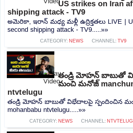
US strikes on Iran a
shipping attack - TV9
అమెరికా, ఇరాన్ మధ్య మళ్లీ ఉద్రిక్తతలు LIVE | U
second shipping attack - TV9.....»»
CATEGORY:
NEWS
CHANNEL:
TV9
తండ్రి మోహన్ బాబుతో వి
మంచి మనోజ్ manch
ntvtelugu
తండ్రి మోహన్ బాబుతో విభేదాలపై స్పందించిన
mohanbabu ntvtelugu.....»»
CATEGORY:
NEWS
CHANNEL:
NTVTELUG