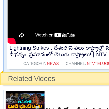
Lightning Strikes : దేశంలోని పలు రాష్ట్రాల్లో
బీభత్సం..ప్రమాదంలో తెలుగు రాష్ట్రాలు! | NTV..
CATEGORY:
NEWS
CHANNEL:
NTVTELUG
Related Videos