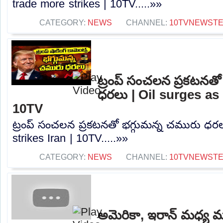
trade more strikes | 10TV.....»»
CATEGORY:
NEWS
CHANNEL:
10TVNEWST
ట్రంప్ సంచ‌ల‌న‌ ప్రకటన
ధ‌ర‌లు | Oil surges as
10TV
ట్రంప్ సంచ‌ల‌న‌ ప్రకటనతో భగ్గుమన్న చమురు ధ‌ర
strikes Iran | 10TV.....»»
CATEGORY:
NEWS
CHANNEL:
10TVNEWST
అమెరికా, ఇరాన్ మధ్య మళ్ల