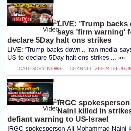
LIVE: 'Trump backs 
says 'firm warning' 
declare 5Day halt ons strikes
LIVE: 'Trump backs down'.. Iran media says
US to declare 5Day halt ons strikes.....»»
CATEGORY:
NEWS
CHANNEL:
ZEE24TELUGU
IRGC spokesperson
Naini killed in strike
defiant warning to US-Israel
IRGC spokesperson Ali Mohammad Naini kill