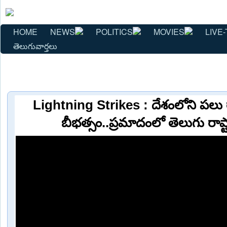
HOME
NEWS
POLITICS
MOVIES
LIVE-
తెలుగువార్తలు
Lightning Strikes : దేశంలోని పలు రాష
బీభత్సం..ప్రమాదంలో తెలుగు రాష్