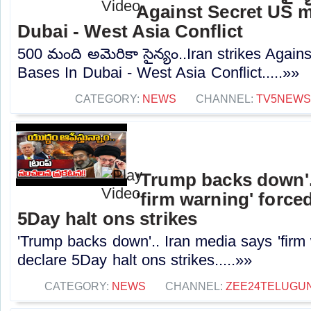
Against Secret US mi
Dubai - West Asia Conflict
500 మంది అమెరికా సైన్యం..Iran strikes Again
Bases In Dubai - West Asia Conflict.....»»
CATEGORY:
NEWS
CHANNEL:
TV5NEWS
'Trump backs down'.
'firm warning' force
5Day halt ons strikes
'Trump backs down'.. Iran media says 'firm
declare 5Day halt ons strikes.....»»
CATEGORY:
NEWS
CHANNEL:
ZEE24TELUGU