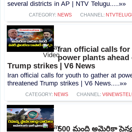
several districts in AP | NTV Telugu.....»»
CATEGORY:
NEWS
CHANNEL:
NTVTELUG
Iran official calls fo
power plants ahead 
Trump strikes | V6 News
Iran official calls for youth to gather at po
threatened Trump strikes | V6 News.....»»
CATEGORY:
NEWS
CHANNEL:
V6NEWSTEL
500 మంది అమెరికా సైన్య