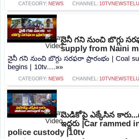
CATEGORY:
NEWS
CHANNEL:
10TVNEWSTEL
నైనీ గని నుంచి బొగ్గు స
supply from Naini mi
నైనీ గని నుంచి బొగ్గు సరఫరా ప్రారంభం | Coal 
begins | 10tv.....»»
CATEGORY:
NEWS
CHANNEL:
10TVNEWSTEL
మెడికోపై ఎక్కేసిన కారు
ఇద్దరు |Car rammed i
police custody |10tv