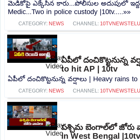
మెడికోపై ఎక్కేసిన కారు...పోలీసుల అదుపులో ఇద
Medic...Two in police custody |10tv.....»»
CATEGORY:
NEWS
CHANNEL:
10TVNEWSTEL
ఏపీలో దంచికొట్టనున్న వర
to hit AP | 10tv
ఏపీలో దంచికొట్టనున్న వర్షాలు | Heavy rains to 
CATEGORY:
NEWS
CHANNEL:
10TVNEWSTEL
పశ్చిమ బెంగాల్‌లో జోరు
in West Bengal |10t