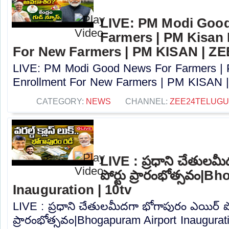
LIVE: PM Modi Goo
Farmers | PM Kisan
For New Farmers | PM KISAN | Z
LIVE: PM Modi Good News For Farmers |
Enrollment For New Farmers | PM KISAN |
CATEGORY:
NEWS
CHANNEL:
ZEE24TELUG
LIVE : ప్రధాని చేతులమ
పోర్టు ప్రారంభోత్సవం|
Inauguration | 10tv
LIVE : ప్రధాని చేతులమీదగా భోగాపురం ఎయిర్ పో
ప్రారంభోత్సవం|Bhogapuram Airport Inauguratio