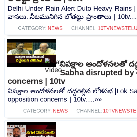
Delhi Under Rain Alert Duto Heavy Rains | ఢ
వానలు..నీటమునిగిన లోతట్టు ప్రాంతాలు | 10tv...
CATEGORY:
NEWS
CHANNEL:
10TVNEWSTEL
విపక్షాల ఆందోళనలతో దద్
Sabha disrupted by 
concerns | 10tv
విపక్షాల ఆందోళనలతో దద్దరిల్లిన లోకసభ |Lok S
opposition concerns | 10tv.....»»
CATEGORY:
NEWS
CHANNEL:
10TVNEWSTE