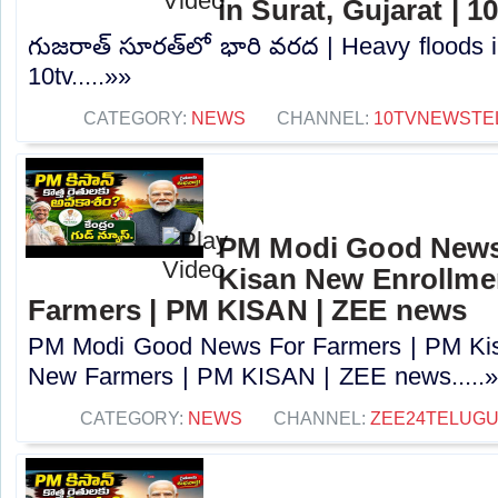
in Surat, Gujarat | 1
గుజరాత్‌ సూరత్‌లో భారి వరద | Heavy floods i
10tv.....»»
CATEGORY:
NEWS
CHANNEL:
10TVNEWSTE
PM Modi Good News
Kisan New Enrollme
Farmers | PM KISAN | ZEE news
PM Modi Good News For Farmers | PM Kis
New Farmers | PM KISAN | ZEE news.....
CATEGORY:
NEWS
CHANNEL:
ZEE24TELUG