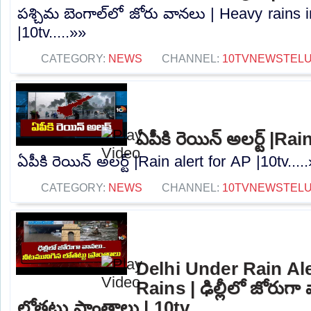
పశ్చిమ బెంగాల్‌లో జోరు వానలు | Heavy rains
|10tv.....»»
CATEGORY:
NEWS
CHANNEL:
10TVNEWSTEL
ఏపీకి రెయిన్ అలర్ట్ |Ra
ఏపీకి రెయిన్ అలర్ట్ |Rain alert for AP |10tv....
CATEGORY:
NEWS
CHANNEL:
10TVNEWSTEL
Delhi Under Rain Al
Rains | ఢిల్లీలో జోరుగ
లోతట్టు ప్రాంతాలు | 10tv