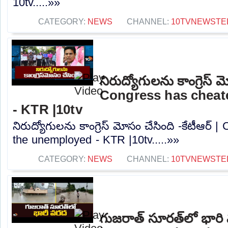
10tv.....»»
CATEGORY:
NEWS
CHANNEL:
10TVNEWSTE
నిరుద్యోగులను కాంగ్రెస్ మ
Congress has cheat
- KTR |10tv
నిరుద్యోగులను కాంగ్రెస్ మోసం చేసింది -కేటీఆర్
the unemployed - KTR |10tv.....»»
CATEGORY:
NEWS
CHANNEL:
10TVNEWSTE
గుజరాత్‌ సూరత్‌లో భార