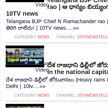
rao | ఆ ధాన్యం బియ్యంగా
10TV news
Telangana BJP Chief N Ramachander rao |
తిరిగి రాలేదు! | 10TV news.....»»
CATEGORY:
NEWS
CHANNEL:
10TVNEWSTEL
దేశ రాజధాని ఢిల్లీలో జ
in the national capita
దేశ రాజధాని ఢిల్లీలో జోరువానలు |Heavy rains i
Delhi | 10tv.....»»
CATEGORY:
NEWS
CHANNEL:
10TVNEWSTEL