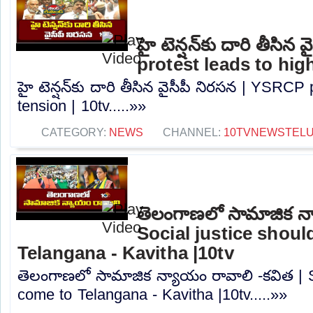
హై టెన్షన్‌కు దారి తీసి
protest leads to high
హై టెన్షన్‌కు దారి తీసిన వైసీపీ నిరసన | YSRCP
tension | 10tv.....»»
CATEGORY:
NEWS
CHANNEL:
10TVNEWSTEL
తెలంగాణలో సామాజిక న్
Social justice shou
Telangana - Kavitha |10tv
తెలంగాణలో సామాజిక న్యాయం రావాలి -కవిత | S
come to Telangana - Kavitha |10tv.....»»