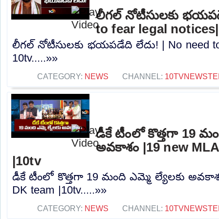
లీగల్ నోటీసులకు భయపడ
to fear legal notices
లీగల్ నోటీసులకు భయపడేది లేదు! | No need to 
10tv.....»»
CATEGORY:
NEWS
CHANNEL:
10TVNEWSTE
డీకే టీంలో కొత్తగా 19 మం
అవకాశం |19 new MLA
|10tv
డీకే టీంలో కొత్తగా 19 మంది ఎమ్మె ల్యేలకు అవక
DK team |10tv.....»»
CATEGORY:
NEWS
CHANNEL:
10TVNEWSTE