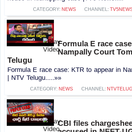
CATEGORY:
NEWS
CHANNEL:
TV5NEW
Formula E race case
Nampally Court Tom
Telugu
Formula E race case: KTR to appear in N
| NTV Telugu.....»»
CATEGORY:
NEWS
CHANNEL:
NTVTELU
CBI files chargeshee
accused in NEET-UG