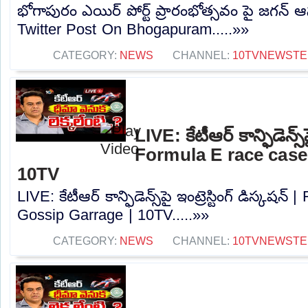
భోగాపురం ఎయిర్ పోర్ట్ ప్రారంభోత్సవం పై జగన్ ఆసక
Twitter Post On Bhogapuram.....»»
CATEGORY:
NEWS
CHANNEL:
10TVNEWSTE
LIVE: కేటీఆర్ కాన్ఫిడెన్స్‌పై
Formula E race case
10TV
LIVE: కేటీఆర్ కాన్ఫిడెన్స్‌పై ఇంట్రెస్టింగ్ డిస్కషన
Gossip Garrage | 10TV.....»»
CATEGORY:
NEWS
CHANNEL:
10TVNEWSTE