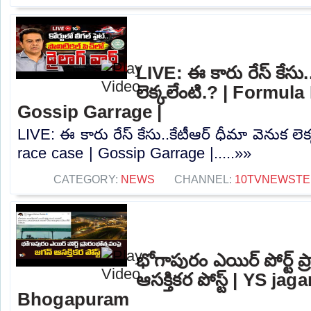
LIVE: ఈ కారు రేస్‌ కేసు.
లెక్కలేంటి.? | Formula
Gossip Garrage |
LIVE: ఈ కారు రేస్‌ కేసు..కేటీఆర్ ధీమా వెనుక లె
race case | Gossip Garrage |.....»»
CATEGORY:
NEWS
CHANNEL:
10TVNEWSTE
భోగాపురం ఎయిర్ పోర్ట్ ప
ఆసక్తికర పోస్ట్ | YS j
Bhogapuram