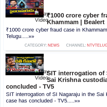
₹1000 crore cyber fr
Khammam | Bealert 
₹1000 crore cyber fraud case in Khammam 
Telugu.....»»
CATEGORY:
NEWS
CHANNEL:
NTVTELU
SIT interrogation of
Sai Krishna custodi
concluded - TV5
SIT interrogation of SI Nagaraju in the Sai
case has concluded - TV5.....»»