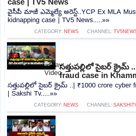
case | TV5 News
వైసీపీ మాజీ ఎమ్మెల్యే అరెస్ట్..YCP Ex MLA Mus
kidnapping case | TV5 News.....»»
CATEGORY:
NEWS
CHANNEL:
TV5NEW
సత్తుపల్లిలో సైబర్ క్రైమ
fraud case in Kham
సత్తుపల్లిలో సైబర్ క్రైమ్ ..| ₹1000 crore cy
| Sakshi Tv.....»»
CATEGORY:
NEWS
CHANNEL:
SAKSHIT