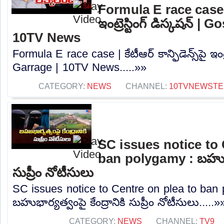
Formula E race case | కే
ఇంట్రెస్టింగ్ డిస్కషన్‌ |
10TV News
Formula E race case | కేటీఆర్ కాన్ఫిడెన్స్‌పై ఇంట్ర
Garrage | 10TV News.....»»
CATEGORY:
NEWS
CHANNEL:
10TVNEWSTE
SC issues notice to 
ban polygamy : బహుభార్
సుప్రీం నోటీసులు
SC issues notice to Centre on plea to ban
బహుభార్యత్వంపై కేంద్రానికి సుప్రీం నోటీసులు.....»
CATEGORY:
NEWS
CHANNEL:
TV9