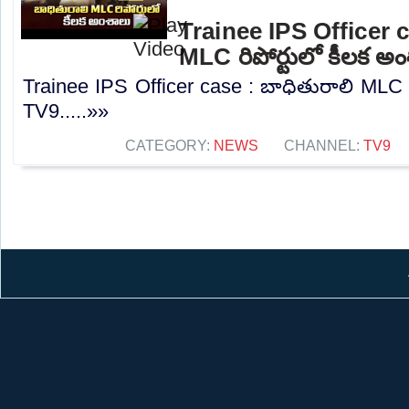
Trainee IPS Officer c
MLC రిపోర్టులో కీలక అ
Trainee IPS Officer case : బాధితురాలి MLC ర
TV9.....»»
CATEGORY:
NEWS
CHANNEL:
TV9