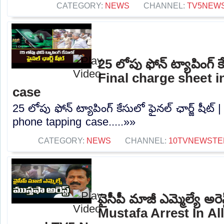
CATEGORY:
NEWS
CHANNEL:
TV5NEW
25 లోపు ఫోన్ ట్యాపింగ్ కే
Final charge sheet 
case
25 లోపు ఫోన్ ట్యాపింగ్ కేసులో ఫైనల్ ఛార్జ్ షీట్
phone tapping case.....»»
CATEGORY:
NEWS
CHANNEL:
10TVNEWSTE
వైసీపీ మాజీ ఎమ్మెల్యే అ
Mustafa Arrest In A