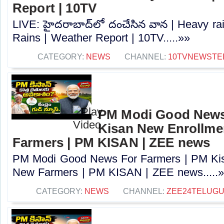
Report | 10TV
LIVE: హైదరాబాద్‌లో దంచేసిన వాన | Heavy ra
Rains | Weather Report | 10TV.....»»
CATEGORY:
NEWS
CHANNEL:
10TVNEWSTE
PM Modi Good News
Kisan New Enrollme
Farmers | PM KISAN | ZEE news
PM Modi Good News For Farmers | PM Kis
New Farmers | PM KISAN | ZEE news.....
CATEGORY:
NEWS
CHANNEL:
ZEE24TELUG