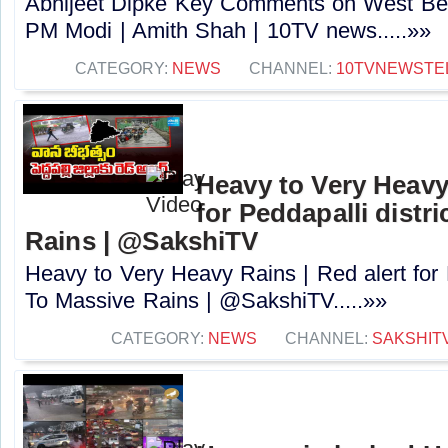
Abhijeet Dipke Key Comments on West Beng
PM Modi | Amith Shah | 10TV news.....»»
CATEGORY:
NEWS
CHANNEL:
10TVNEWSTE
Heavy to Very Heavy 
for Peddapalli distr
Rains | @SakshiTV
Heavy to Very Heavy Rains | Red alert for 
To Massive Rains | @SakshiTV.....»»
CATEGORY:
NEWS
CHANNEL:
SAKSHIT