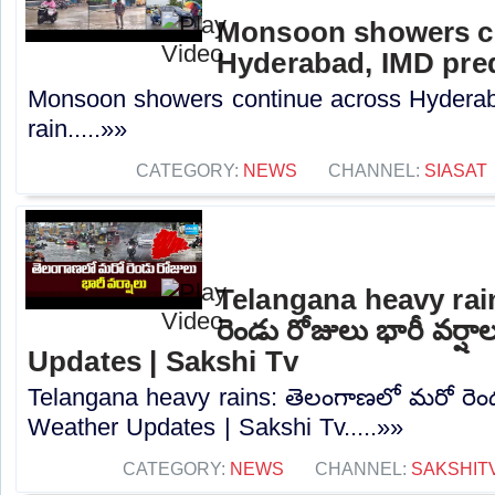
Monsoon showers c
Hyderabad, IMD pred
Monsoon showers continue across Hyderab
rain.....»»
CATEGORY:
NEWS
CHANNEL:
SIASAT
Telangana heavy rai
రెండు రోజులు భారీ వర్ష
Updates | Sakshi Tv
Telangana heavy rains: తెలంగాణలో మరో రెండు
Weather Updates | Sakshi Tv.....»»
CATEGORY:
NEWS
CHANNEL:
SAKSHIT