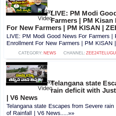
LIVE: PM Modi Goo
Farmers | PM Kisan
For New Farmers | PM KISAN | Z
LIVE: PM Modi Good News For Farmers |
Enrollment For New Farmers | PM KISAN |
CATEGORY:
NEWS
CHANNEL:
ZEE24TELUG
Telangana state Esc
rain deficit with Jus
| V6 News
Telangana state Escapes from Severe rain d
of Rainfall | V6 News.....»»