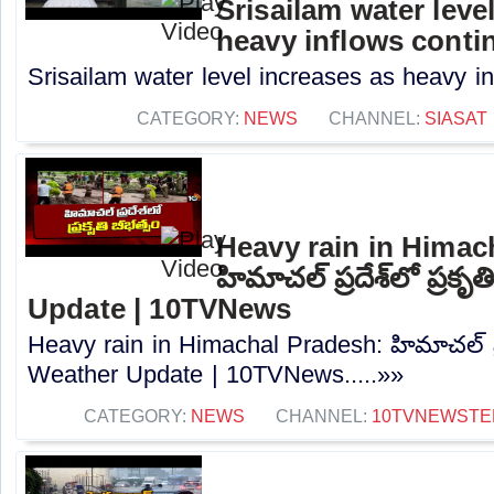
Srisailam water leve
heavy inflows conti
Srisailam water level increases as heavy in
CATEGORY:
NEWS
CHANNEL:
SIASAT
Heavy rain in Himac
హిమాచల్ ప్రదేశ్‌లో ప్రక
Update | 10TVNews
Heavy rain in Himachal Pradesh: హిమాచల్ ప్రదే
Weather Update | 10TVNews.....»»
CATEGORY:
NEWS
CHANNEL:
10TVNEWSTE