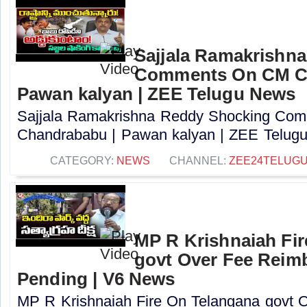
Sajjala Ramakrishn
Comments On CM C
Pawan kalyan | ZEE Telugu News
Sajjala Ramakrishna Reddy Shocking Co
Chandrababu | Pawan kalyan | ZEE Telugu
CATEGORY:
NEWS
CHANNEL:
ZEE24TELUG
MP R Krishnaiah Fi
govt Over Fee Reim
Pending | V6 News
MP R Krishnaiah Fire On Telangana govt 