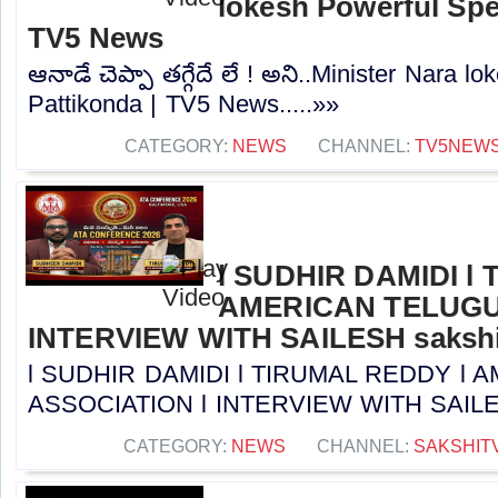
lokesh Powerful Spe
TV5 News
ఆనాడే చెప్పా తగ్గేదే లే ! అని..Minister Nara 
Pattikonda | TV5 News.....»»
CATEGORY:
NEWS
CHANNEL:
TV5NEW
l SUDHIR DAMIDI l
AMERICAN TELUGU
INTERVIEW WITH SAILESH sakshi
l SUDHIR DAMIDI l TIRUMAL REDDY l
ASSOCIATION l INTERVIEW WITH SAILESH 
CATEGORY:
NEWS
CHANNEL:
SAKSHIT