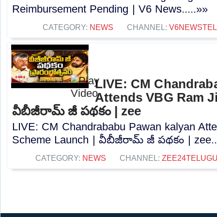
Reimbursement Pending | V6 News.....»»
CATEGORY:
NEWS
CHANNEL:
V6NEWSTE
LIVE: CM Chandrab
Attends VBG Ram Ji
వీబీజీరామ్ జీ పథకం | zee
LIVE: CM Chandrababu Pawan kalyan Att
Scheme Launch | వీబీజీరామ్ జీ పథకం | zee..
CATEGORY:
NEWS
CHANNEL:
ZEE24TELUG