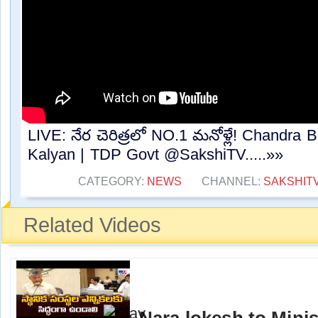
LIVE: నేర చెరిత్రలో NO.1 మనోళ్లే! Chandr
Kalyan | TDP Govt @SakshiTV.....»»
CATEGORY:
NEWS
CHANNEL:
SAKSHIT
Related Videos
Nara lokesh to Ministe