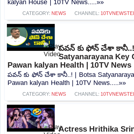
kalyan House | 10TV News.....»»
CATEGORY:
NEWS
CHANNEL:
10TVNEWSTE
పవన్ కు ఫోన్ చేశా కానీ.
Satyanarayana Key
Pawan kalyan Health | 10TV News
పవన్ కు ఫోన్ చేశా కానీ..! | Botsa Satyana
Pawan kalyan Health | 10TV News.....»»
CATEGORY:
NEWS
CHANNEL:
10TVNEWSTE
Actress Hrithika Sri