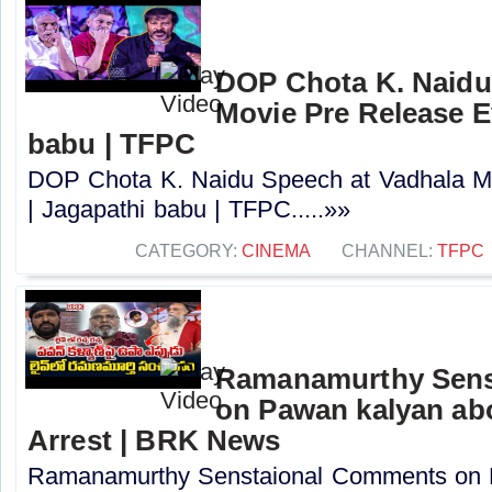
DOP Chota K. Naidu
Movie Pre Release E
babu | TFPC
DOP Chota K. Naidu Speech at Vadhala M
| Jagapathi babu | TFPC.....»»
CATEGORY:
CINEMA
CHANNEL:
TFPC
Ramanamurthy Sens
on Pawan kalyan ab
Arrest | BRK News
Ramanamurthy Senstaional Comments on 