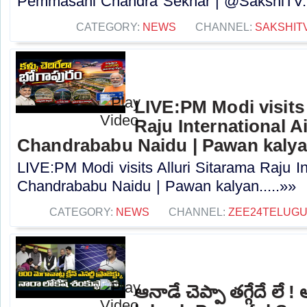
Pemmasani Chandra Sekhar | @SakshiTV..
CATEGORY:
NEWS
CHANNEL:
SAKSHIT
LIVE:PM Modi visits 
Raju International A
Chandrababu Naidu | Pawan kaly
LIVE:PM Modi visits Alluri Sitarama Raju In
Chandrababu Naidu | Pawan kalyan.....»»
CATEGORY:
NEWS
CHANNEL:
ZEE24TELUG
ఆనాడే చెప్పా తగ్గేదే లే 