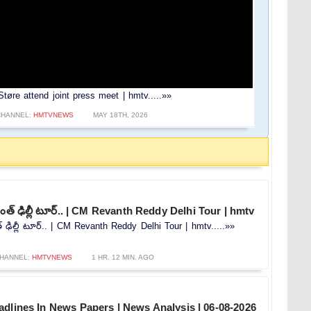
re attend joint press meet | hmtv.....»»
CHANNEL:
HMTVNEWS
MAY 18TH, 2026
ంత్ ఢిల్లీ టూర్.. | CM Revanth Reddy Delhi Tour | hmtv
 ఢిల్లీ టూర్.. | CM Revanth Reddy Delhi Tour | hmtv.....»»
HANNEL:
HMTVNEWS
1 HR. 12 MIN. AGO
dlines In News Papers | News Analysis | 06-08-2026