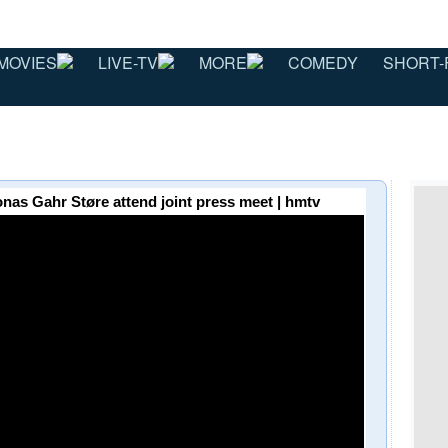
MOVIES
LIVE-TV
MORE
COMEDY
SHORT-
as Gahr Støre attend joint press meet | hmtv