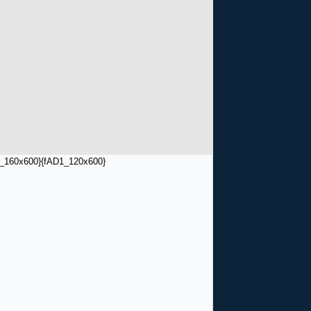
_160x600}
{fAD1_120x600}