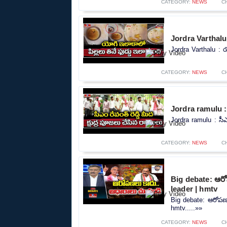
CATEGORY:
NEWS
C
Jordra Varthalu 
Jordra Varthalu : య
CATEGORY:
NEWS
C
Jordra ramulu : స
Jordra ramulu : సీఎం
CATEGORY:
NEWS
C
Big debate: ఆర
leader | hmtv
Big debate: ఆరోపణ
hmtv.....»»
CATEGORY:
NEWS
C