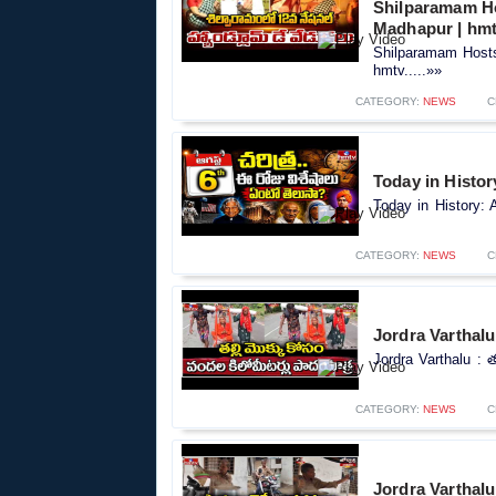
Shilparamam Ho
Madhapur | hm
Shilparamam Hosts
hmtv.....»»
CATEGORY:
NEWS
C
Today in History
Today in History: A
CATEGORY:
NEWS
C
Jordra Varthalu 
Jordra Varthalu : త
CATEGORY:
NEWS
C
Jordra Varthalu :