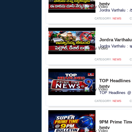
hmtv
Jordra Varthalu : సా
CATEGORY:
NEWS
C
Jordra Varthalu : 
Jordra Varthalu : ఇన్
CATEGORY:
NEWS
C
TOP Headlines 
hmtv
TOP Headlines @ 9
CATEGORY:
NEWS
C
9PM Prime Time
hmtv