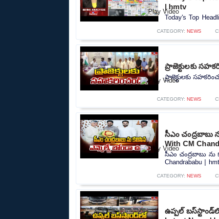
| hmtv
Today's Top Headli
CATEGORY:
NEWS
C
ప్రాజెక్టులకు సహ
ప్రాజెక్టులకు సహకరి
CATEGORY:
NEWS
C
సీఎం చంద్రబాబు 
With CM Chand
సీఎం చంద్రబాబు ను
Chandrababu | hmtv
CATEGORY:
NEWS
C
ఉప్పల్ బస్‌స్టాం