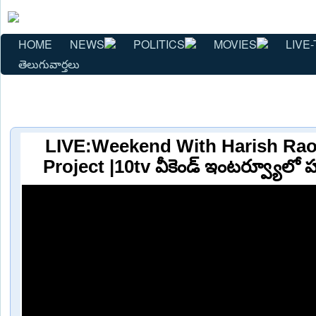
HOME
NEWS
POLITICS
MOVIES
LIVE-
తెలుగువార్తలు
LIVE:Weekend With Harish Rao
Project |10tv వీకెండ్ ఇంటర్వ్యూ‎లో హర