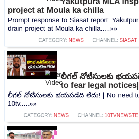
Yakutpura MLA insp
project at Moula ka chilla
Prompt response to Siasat report: Yakutpu
drain project at Moula ka chilla.....»»
CATEGORY:
NEWS
CHANNEL:
SIASAT
లీగల్ నోటీసులకు భయపడ
to fear legal notices
లీగల్ నోటీసులకు భయపడేది లేదు! | No need to 
10tv.....»»
CATEGORY:
NEWS
CHANNEL:
10TVNEWSTE