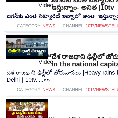
ఇస్తున్నాం- అనిత |10tv
జగన్‌కు ఎంత సెక్యూరిటీ ఇవ్వాలో అంతా ఇస్తున్నా
CATEGORY:
NEWS
CHANNEL:
10TVNEWSTEL
దేశ రాజధాని ఢిల్లీలో జ
in the national capita
దేశ రాజధాని ఢిల్లీలో జోరువానలు |Heavy rains i
Delhi | 10tv.....»»
CATEGORY:
NEWS
CHANNEL:
10TVNEWSTEL