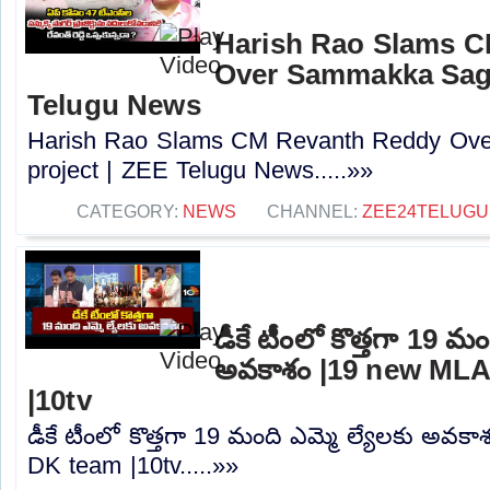
Harish Rao Slams 
Over Sammakka Saga
Telugu News
Harish Rao Slams CM Revanth Reddy Ov
project | ZEE Telugu News.....»»
CATEGORY:
NEWS
CHANNEL:
ZEE24TELUG
డీకే టీంలో కొత్తగా 19 మం
అవకాశం |19 new MLA
|10tv
డీకే టీంలో కొత్తగా 19 మంది ఎమ్మె ల్యేలకు అవక
DK team |10tv.....»»