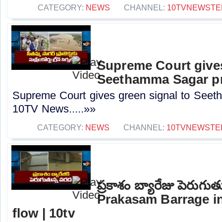
CATEGORY:
NEWS
CHANNEL:
10TVNEWSTE
Supreme Court gives
Seethamma Sagar pr
Supreme Court gives green signal to Seet
10TV News.....»»
CATEGORY:
NEWS
CHANNEL:
10TVNEWSTE
ప్రకాశం బ్యారేజు పెరుగు
Prakasam Barrage in
flow | 10tv