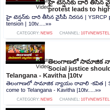
హై టెన్షన్‌కు దారి తీసి
protest leads to high
హై టెన్షన్‌కు దారి తీసిన వైసీపీ నిరసన | YSRCP
tension | 10tv.....»»
CATEGORY:
NEWS
CHANNEL:
10TVNEWSTE
తెలంగాణలో సామాజిక న్
Social justice shou
Telangana - Kavitha |10tv
తెలంగాణలో సామాజిక న్యాయం రావాలి -కవిత | S
come to Telangana - Kavitha |10tv.....»»
CATEGORY:
NEWS
CHANNEL:
10TVNEWSTE