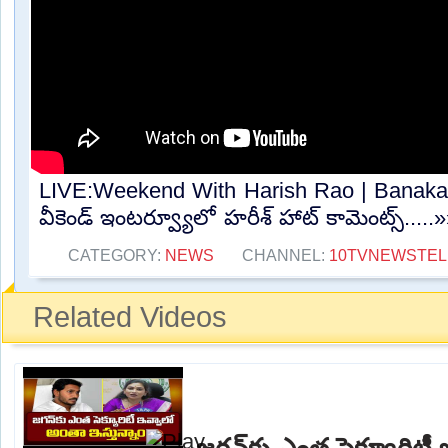
LIVE:Weekend With Harish Rao | Banakac
వీకెండ్ ఇంటర్వ్యూ‎లో హరీశ్‌ హాట్ కామెంట్స్.....
CATEGORY:
NEWS
CHANNEL:
10TVNEWSTE
Related Videos
జగన్‌కు ఎంత సెక్యూరిటీ