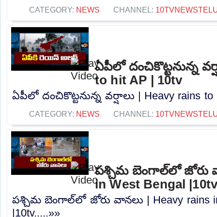
CATEGORY:
NEWS
CHANNEL:
10TVNEWSTEL
ఏపీలో దంచికొట్టనున్న వర
to hit AP | 10tv
ఏపీలో దంచికొట్టనున్న వర్షాలు | Heavy rains to 
CATEGORY:
NEWS
CHANNEL:
10TVNEWSTEL
పశ్చిమ బెంగాల్‌లో జోరు
in West Bengal |10t
పశ్చిమ బెంగాల్‌లో జోరు వానలు | Heavy rains
|10tv.....»»