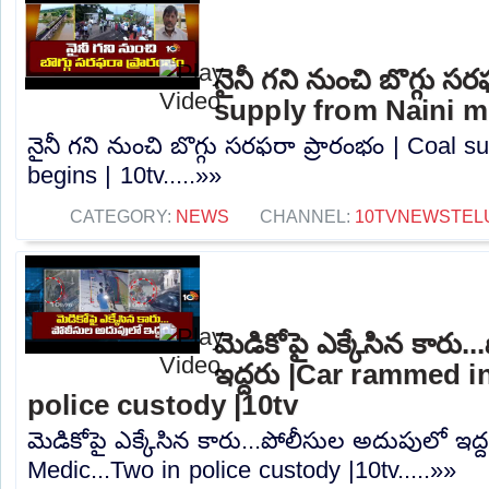
నైనీ గని నుంచి బొగ్గు స
supply from Naini mi
నైనీ గని నుంచి బొగ్గు సరఫరా ప్రారంభం | Coal 
begins | 10tv.....»»
CATEGORY:
NEWS
CHANNEL:
10TVNEWSTEL
మెడికోపై ఎక్కేసిన కారు
ఇద్దరు |Car rammed i
police custody |10tv
మెడికోపై ఎక్కేసిన కారు...పోలీసుల అదుపులో ఇద
Medic...Two in police custody |10tv.....»»