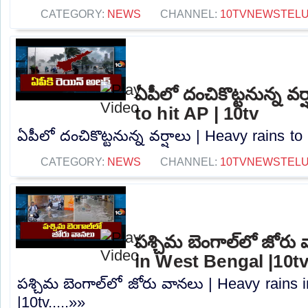
CATEGORY:
NEWS
CHANNEL:
10TVNEWSTEL
ఏపీలో దంచికొట్టనున్న వర
to hit AP | 10tv
ఏపీలో దంచికొట్టనున్న వర్షాలు | Heavy rains to 
CATEGORY:
NEWS
CHANNEL:
10TVNEWSTEL
పశ్చిమ బెంగాల్‌లో జోరు
in West Bengal |10t
పశ్చిమ బెంగాల్‌లో జోరు వానలు | Heavy rains
|10tv.....»»