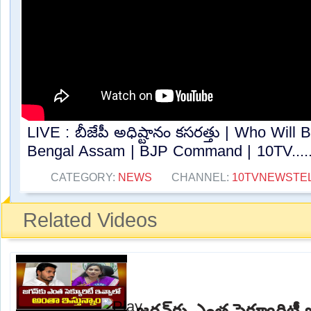
LIVE : బీజేపీ అధిష్టానం కసరత్తు | Who Wil
Bengal Assam | BJP Command | 10TV....
CATEGORY:
NEWS
CHANNEL:
10TVNEWSTE
Related Videos
జగన్‌కు ఎంత సెక్యూరిటీ