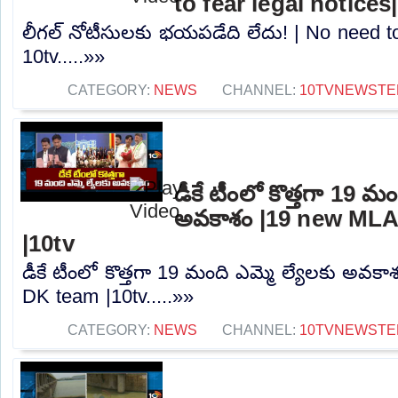
to fear legal notices
లీగల్ నోటీసులకు భయపడేది లేదు! | No need to 
10tv.....»»
CATEGORY:
NEWS
CHANNEL:
10TVNEWSTE
డీకే టీంలో కొత్తగా 19 మం
అవకాశం |19 new MLA
|10tv
డీకే టీంలో కొత్తగా 19 మంది ఎమ్మె ల్యేలకు అవక
DK team |10tv.....»»
CATEGORY:
NEWS
CHANNEL:
10TVNEWSTE