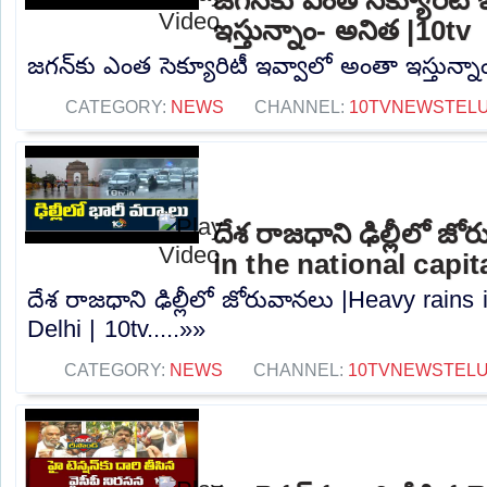
ఇస్తున్నాం- అనిత |10tv
జగన్‌కు ఎంత సెక్యూరిటీ ఇవ్వాలో అంతా ఇస్తున్నా
CATEGORY:
NEWS
CHANNEL:
10TVNEWSTEL
దేశ రాజధాని ఢిల్లీలో జ
in the national capita
దేశ రాజధాని ఢిల్లీలో జోరువానలు |Heavy rains i
Delhi | 10tv.....»»
CATEGORY:
NEWS
CHANNEL:
10TVNEWSTEL