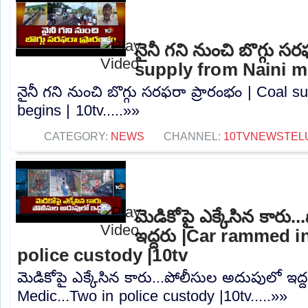
నైనీ గని నుంచి బొగ్గు స
supply from Naini mi
నైనీ గని నుంచి బొగ్గు సరఫరా ప్రారంభం | Coal 
begins | 10tv.....»»
CATEGORY:
NEWS
CHANNEL:
10TVNEWSTEL
మెడికోపై ఎక్కేసిన కారు
ఇద్దరు |Car rammed i
police custody |10tv
మెడికోపై ఎక్కేసిన కారు...పోలీసుల అదుపులో ఇద
Medic...Two in police custody |10tv.....»»