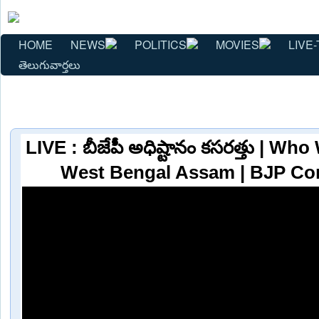
HOME
NEWS
POLITICS
MOVIES
LIVE-
తెలుగువార్తలు
LIVE : బీజేపీ అధిష్టానం కసరత్తు | Wh
West Bengal Assam | BJP C