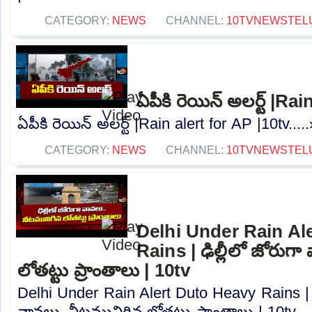
CATEGORY:
NEWS
CHANNEL:
10TVNEWSTEL
ఏపీకి రెయిన్ అలర్ట్ |Ra
ఏపీకి రెయిన్ అలర్ట్ |Rain alert for AP |10tv....
CATEGORY:
NEWS
CHANNEL:
10TVNEWSTEL
Delhi Under Rain Al
Rains | ఢిల్లీలో జోరుగ
లోతట్టు ప్రాంతాలు | 10tv
Delhi Under Rain Alert Duto Heavy Rains | ఢ
వానలు..నీటమునిగిన లోతట్టు ప్రాంతాలు | 10tv...