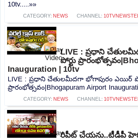
10tv.....»»
CATEGORY:
NEWS
CHANNEL:
10TVNEWSTE
LIVE : ప్రధాని చేతులమ
పోర్టు ప్రారంభోత్సవం|
Inauguration | 10tv
LIVE : ప్రధాని చేతులమీదగా భోగాపురం ఎయిర్ పో
ప్రారంభోత్సవం|Bhogapuram Airport Inauguratio
CATEGORY:
NEWS
CHANNEL:
10TVNEWSTE
రిపీట్ చేయను..టీడీపీ హ