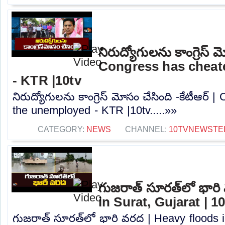
నిరుద్యోగులను కాంగ్రెస్ మ
Congress has cheat
- KTR |10tv
నిరుద్యోగులను కాంగ్రెస్ మోసం చేసింది -కేటీఆర్
the unemployed - KTR |10tv.....»»
CATEGORY:
NEWS
CHANNEL:
10TVNEWSTE
గుజరాత్‌ సూరత్‌లో భార
in Surat, Gujarat | 1
గుజరాత్‌ సూరత్‌లో భారి వరద | Heavy floods i