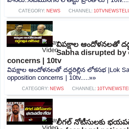
CATEGORY:
NEWS
CHANNEL:
10TVNEWSTEL
విపక్షాల ఆందోళనలతో దద్
Sabha disrupted by 
concerns | 10tv
విపక్షాల ఆందోళనలతో దద్దరిల్లిన లోకసభ |Lok S
opposition concerns | 10tv.....»»
CATEGORY:
NEWS
CHANNEL:
10TVNEWSTE
లీగల్ నోటీసులకు భయపడ