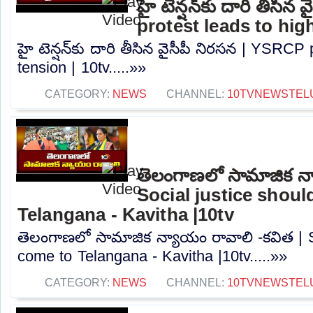
హై టెన్షన్‌కు దారి తీసి
protest leads to high
హై టెన్షన్‌కు దారి తీసిన వైసీపీ నిరసన | YSRCP
tension | 10tv.....»»
CATEGORY:
NEWS
CHANNEL:
10TVNEWSTEL
తెలంగాణలో సామాజిక న్
Social justice shou
Telangana - Kavitha |10tv
తెలంగాణలో సామాజిక న్యాయం రావాలి -కవిత | S
come to Telangana - Kavitha |10tv.....»»
CATEGORY:
NEWS
CHANNEL:
10TVNEWSTEL