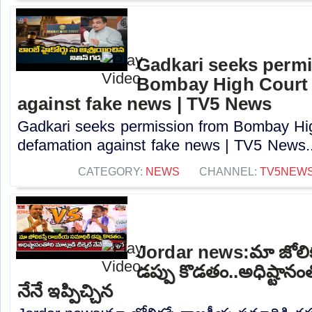
Gadkari seeks perm
Bombay High Court t
against fake news | TV5 News
Gadkari seeks permission from Bombay High
defamation against fake news | TV5 News..
CATEGORY:
NEWS
CHANNEL:
TV5NEW
Jordar news:మా జోలిక
డప్పు కొడతం..అధిష్టానంతో
నేనే ఇప్పిచ్చిన