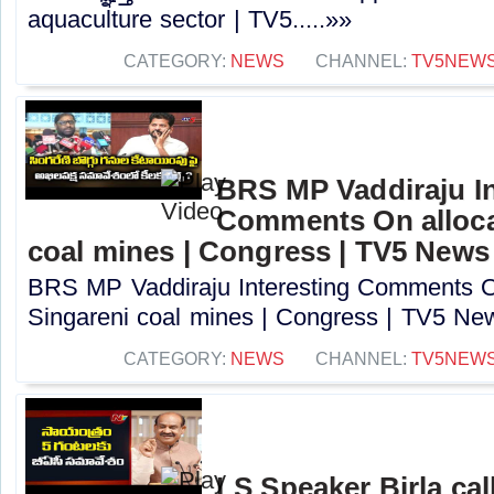
aquaculture sector | TV5.....»»
CATEGORY:
NEWS
CHANNEL:
TV5NEW
BRS MP Vaddiraju In
Comments On alloca
coal mines | Congress | TV5 News
BRS MP Vaddiraju Interesting Comments On
Singareni coal mines | Congress | TV5 New
CATEGORY:
NEWS
CHANNEL:
TV5NEW
LS Speaker Birla ca