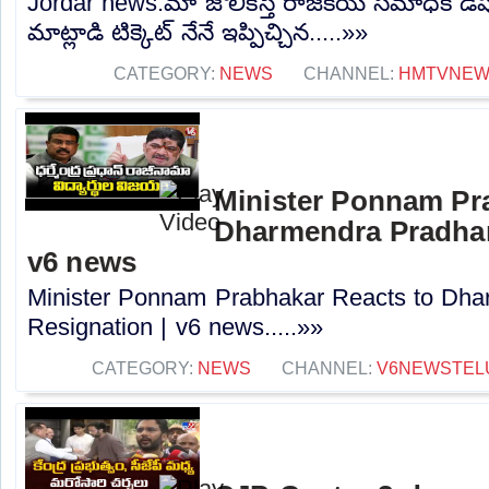
Jordar news:మా జోలికస్తే రాజకీయ సమాధికి డప్
మాట్లాడి టిక్కెట్ నేనే ఇప్పిచ్చిన.....»»
CATEGORY:
NEWS
CHANNEL:
HMTVNE
Minister Ponnam Pr
Dharmendra Pradhan
v6 news
Minister Ponnam Prabhakar Reacts to Dha
Resignation | v6 news.....»»
CATEGORY:
NEWS
CHANNEL:
V6NEWSTEL