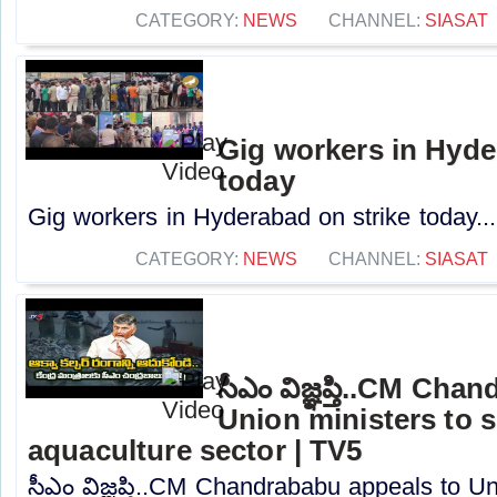
CATEGORY:
NEWS
CHANNEL:
SIASAT
Gig workers in Hyde
today
Gig workers in Hyderabad on strike today...
CATEGORY:
NEWS
CHANNEL:
SIASAT
సీఎం విజ్ఞప్తి..CM Ch
Union ministers to 
aquaculture sector | TV5
సీఎం విజ్ఞప్తి..CM Chandrababu appeals to Un