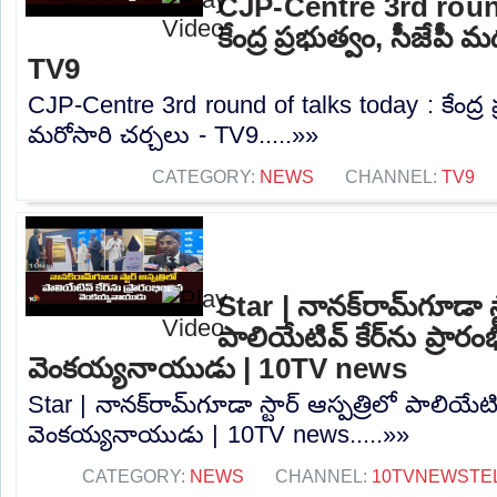
CJP-Centre 3rd round
కేంద్ర ప్రభుత్వం, సీజేపీ
TV9
CJP-Centre 3rd round of talks today : కేంద్ర ప
మరోసారి చర్చలు - TV9.....»»
CATEGORY:
NEWS
CHANNEL:
TV9
Star | నానక్‌రామ్‌గూడా స్
పాలియేటివ్ కేర్‌ను ప్రారం
వెంకయ్యనాయుడు | 10TV news
Star | నానక్‌రామ్‌గూడా స్టార్ ఆస్పత్రిలో పాలియేటివ
వెంకయ్యనాయుడు | 10TV news.....»»
CATEGORY:
NEWS
CHANNEL:
10TVNEWSTE