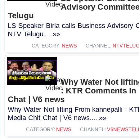
Advisory Committee
Telugu
LS Speaker Birla calls Business Advisory 
NTV Telugu.....»»
CATEGORY:
NEWS
CHANNEL:
NTVTELU
Why Water Not lifti
: KTR Comments In 
Chat | V6 news
Why Water Not lifting From kannepalli : 
Media Chit Chat | V6 news.....»»
CATEGORY:
NEWS
CHANNEL:
V6NEWSTEL