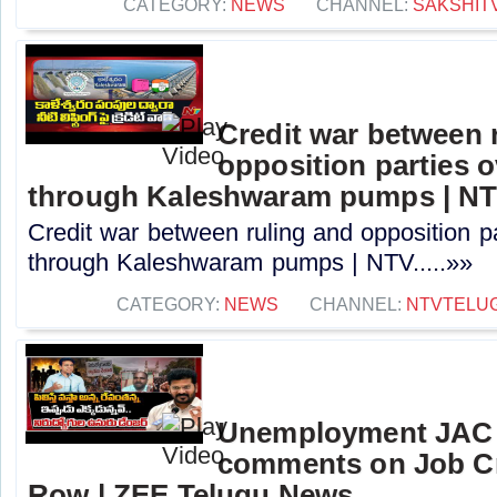
CATEGORY:
NEWS
CHANNEL:
SAKSHIT
Credit war between 
opposition parties ov
through Kaleshwaram pumps | N
Credit war between ruling and opposition par
through Kaleshwaram pumps | NTV.....»»
CATEGORY:
NEWS
CHANNEL:
NTVTELU
Unemployment JAC
comments on Job Cr
Row | ZEE Telugu News