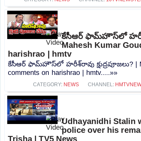
కేసీఆర్ ఫామ్‌హౌస్‌లో హరీ
Mahesh Kumar Gou
harishrao | hmtv
కేసీఆర్ ఫామ్‌హౌస్‌లో హరీశ్‌రావు క్షుద్రపూజల
comments on harishrao | hmtv.....»»
CATEGORY:
NEWS
CHANNEL:
HMTVNE
Udhayanidhi Stalin 
police over his rem
Trisha | TV5 News