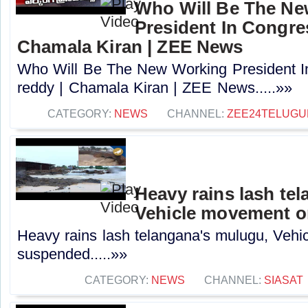
Who Will Be The N
President In Congres
Chamala Kiran | ZEE News
Who Will Be The New Working President I
reddy | Chamala Kiran | ZEE News.....»»
CATEGORY:
NEWS
CHANNEL:
ZEE24TELUG
Heavy rains lash te
Vehicle movement 
Heavy rains lash telangana's mulugu, Veh
suspended.....»»
CATEGORY:
NEWS
CHANNEL:
SIASAT