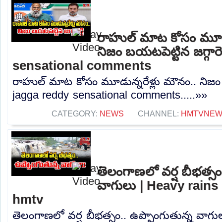
రాహుల్ మాట కోసం మూడు
నిజం బయటపెట్టిన జగ్గారె
sensational comments
రాహుల్ మాట కోసం మూడున్నరేళ్లు మౌనం.. నిజం బయ
jagga reddy sensational comments.....»»
CATEGORY:
NEWS
CHANNEL:
HMTVNE
తెలంగాణలో వర్ష బీభత్సం
వాగులు | Heavy rains 
hmtv
తెలంగాణలో వర్ష బీభత్సం.. ఉప్పొంగుతున్న వాగు