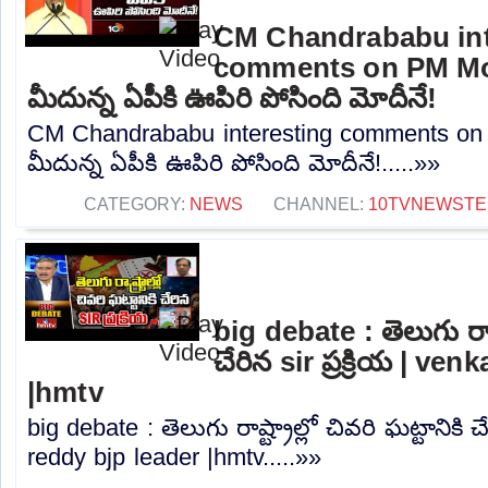
CM Chandrababu int
comments on PM Modi
మీదున్న ఏపీకి ఊపిరి పోసింది మోదీనే!
CM Chandrababu interesting comments on 
మీదున్న ఏపీకి ఊపిరి పోసింది మోదీనే!.....»»
CATEGORY:
NEWS
CHANNEL:
10TVNEWSTE
big debate : తెలుగు రాష్ట
చేరిన sir ప్రక్రియ | ve
|hmtv
big debate : తెలుగు రాష్ట్రాల్లో చివరి ఘట్టానికి చే
reddy bjp leader |hmtv.....»»