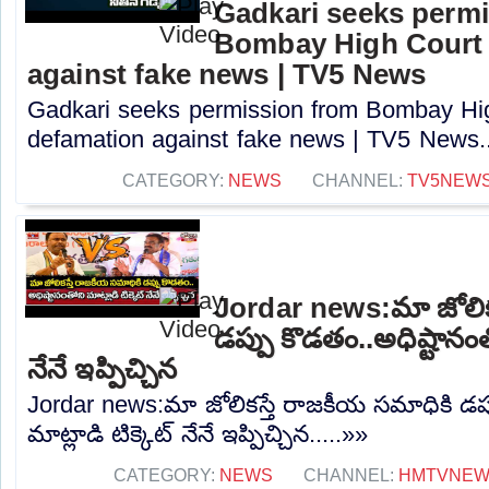
Gadkari seeks perm
Bombay High Court t
against fake news | TV5 News
Gadkari seeks permission from Bombay High
defamation against fake news | TV5 News..
CATEGORY:
NEWS
CHANNEL:
TV5NEW
Jordar news:మా జోలిక
డప్పు కొడతం..అధిష్టానంతో
నేనే ఇప్పిచ్చిన
Jordar news:మా జోలికస్తే రాజకీయ సమాధికి డప్
మాట్లాడి టిక్కెట్ నేనే ఇప్పిచ్చిన.....»»
CATEGORY:
NEWS
CHANNEL:
HMTVNE