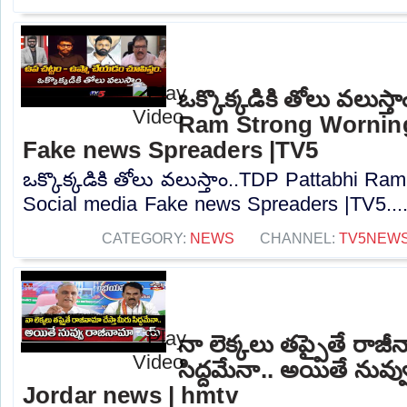
ఒక్కొక్కడికి తోలు వలుస్
Ram Strong Worning
Fake news Spreaders |TV5
ఒక్కొక్కడికి తోలు వలుస్తాం..TDP Pattabhi R
Social media Fake news Spreaders |TV5...
CATEGORY:
NEWS
CHANNEL:
TV5NEW
నా లెక్కలు తప్పైతే రాజీన
సిద్దమేనా.. అయితే నువ్
Jordar news | hmtv