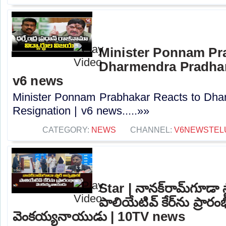
Minister Ponnam Pr
Dharmendra Pradhan
v6 news
Minister Ponnam Prabhakar Reacts to Dha
Resignation | v6 news.....»»
CATEGORY:
NEWS
CHANNEL:
V6NEWSTEL
Star | నానక్‌రామ్‌గూడా స్
పాలియేటివ్ కేర్‌ను ప్రారం
వెంకయ్యనాయుడు | 10TV news