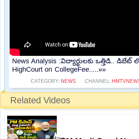
News Analysis :విద్యార్థులకు ఒత్తిడి.. డిబేట్ ల
HighCourt on CollegeFee.....»»
CATEGORY:
NEWS
CHANNEL:
HMTVNEW
Related Videos