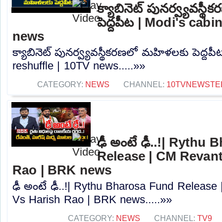
క్యాబినెట్ పునర్వ్యవస్
పెద్దపీట | Modi's cabi
news
క్యాబినెట్ పునర్వ్యవస్థీకరణలో మహిళలకు పెద్దపీ
reshuffle | 10TV news.....»»
CATEGORY:
NEWS
CHANNEL:
10TVNEWSTE
ఢీ అంటే ఢీ..!| Rythu
Release | CM Revan
Rao | BRK news
ఢీ అంటే ఢీ..!| Rythu Bharosa Fund Releas
Vs Harish Rao | BRK news.....»»
CATEGORY:
NEWS
CHANNEL:
TV9