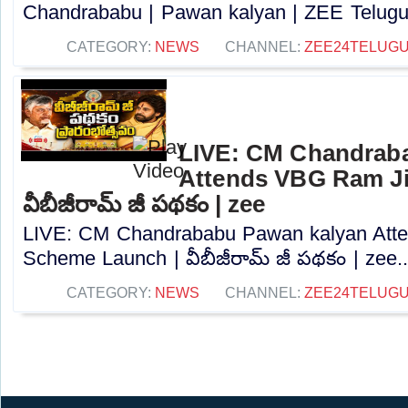
Chandrababu | Pawan kalyan | ZEE Telugu
CATEGORY:
NEWS
CHANNEL:
ZEE24TELUG
LIVE: CM Chandrab
Attends VBG Ram Ji
వీబీజీరామ్ జీ పథకం | zee
LIVE: CM Chandrababu Pawan kalyan Att
Scheme Launch | వీబీజీరామ్ జీ పథకం | zee..
CATEGORY:
NEWS
CHANNEL:
ZEE24TELUG