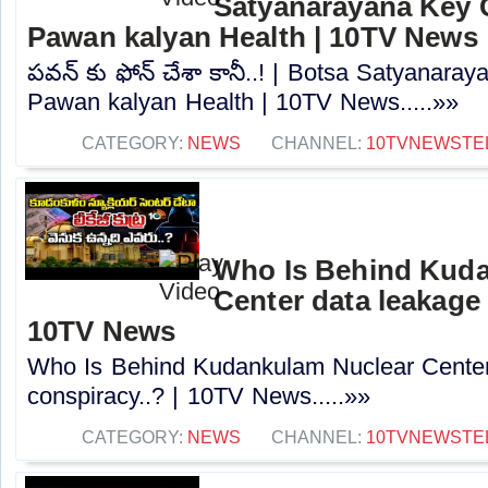
Satyanarayana Key
Pawan kalyan Health | 10TV News
పవన్ కు ఫోన్ చేశా కానీ..! | Botsa Satyana
Pawan kalyan Health | 10TV News.....»»
CATEGORY:
NEWS
CHANNEL:
10TVNEWSTE
Who Is Behind Kuda
Center data leakage 
10TV News
Who Is Behind Kudankulam Nuclear Center
conspiracy..? | 10TV News.....»»
CATEGORY:
NEWS
CHANNEL:
10TVNEWSTE