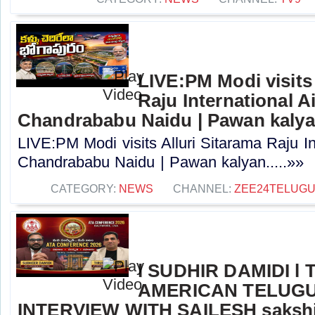
LIVE:PM Modi visits 
Raju International A
Chandrababu Naidu | Pawan kaly
LIVE:PM Modi visits Alluri Sitarama Raju In
Chandrababu Naidu | Pawan kalyan.....»»
CATEGORY:
NEWS
CHANNEL:
ZEE24TELUG
l SUDHIR DAMIDI l
AMERICAN TELUGU
INTERVIEW WITH SAILESH sakshi