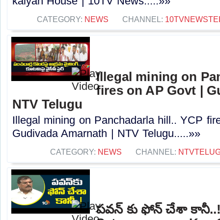
kalyan House | 10TV News.....»»
CATEGORY:
NEWS
CHANNEL:
10TVNEWSTE
Illegal mining on Pa
fires on AP Govt | 
NTV Telugu
Illegal mining on Panchadarla hill.. YCP fi
Gudivada Amarnath | NTV Telugu.....»»
CATEGORY:
NEWS
CHANNEL:
NTVTELU
పవన్ కు ఫోన్ చేశా కానీ.