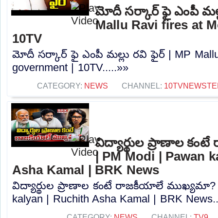
మోదీ సర్కార్ ఫై ఎంపీ మల్
Mallu Ravi fires at 
10TV
మోదీ సర్కార్ ఫై ఎంపీ మల్లు రవి ఫైర్ | MP Mall
government | 10TV.....»»
CATEGORY:
NEWS
CHANNEL:
10TVNEWSTE
విద్యార్థుల ప్రాణాల కం
| PM Modi | Pawan k
Asha Kamal | BRK News
విద్యార్థుల ప్రాణాల కంటే రాజకీయాలే ముఖ్యమా
kalyan | Ruchith Asha Kamal | BRK News..
CATEGORY:
NEWS
CHANNEL:
TV9