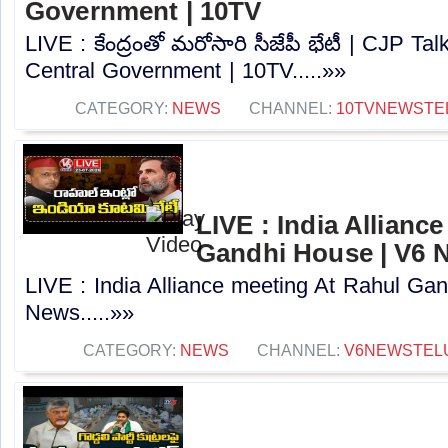
Government | 10TV
LIVE : కేంద్రంతో మరోసారి సీజేపీ భేటీ | CJP Ta
Central Government | 10TV.....»»
CATEGORY:
NEWS
CHANNEL:
10TVNEWSTE
LIVE : India Allianc
Gandhi House | V6 
LIVE : India Alliance meeting At Rahul Ga
News.....»»
CATEGORY:
NEWS
CHANNEL:
V6NEWSTEL