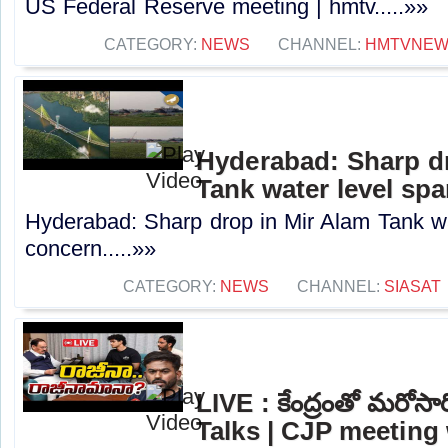
US Federal Reserve meeting | hmtv.....»»
CATEGORY:
NEWS
CHANNEL:
HMTVNE
Hyderabad: Sharp dr
Tank water level sp
Hyderabad: Sharp drop in Mir Alam Tank wa
concern.....»»
CATEGORY:
NEWS
CHANNEL:
SIASAT
LIVE : కేంద్రంతో మరోసారి
Talks | CJP meeting 