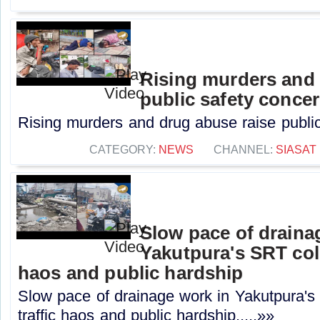
Rising murders and 
public safety conce
Rising murders and drug abuse raise public
CATEGORY:
NEWS
CHANNEL:
SIASAT
Slow pace of draina
Yakutpura's SRT col
haos and public hardship
Slow pace of drainage work in Yakutpura'
traffic haos and public hardship.....»»