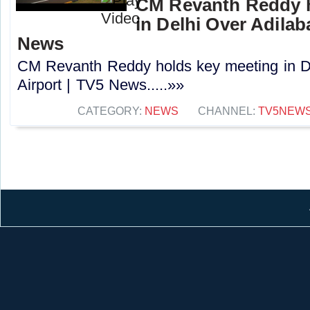
CM Revanth Reddy h
in Delhi Over Adilab
News
CM Revanth Reddy holds key meeting in D
Airport | TV5 News.....»»
CATEGORY:
NEWS
CHANNEL:
TV5NEW