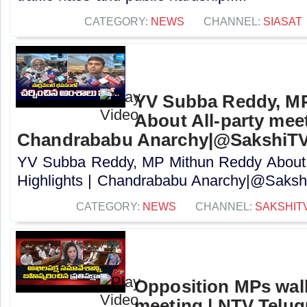
CATEGORY:
NEWS
CHANNEL:
SIASAT
YV Subba Reddy, M
About All-party meet
Chandrababu Anarchy|@SakshiT
YV Subba Reddy, MP Mithun Reddy About A
Highlights | Chandrababu Anarchy|@Sakshi
CATEGORY:
NEWS
CHANNEL:
SAKSHIT
Opposition MPs walks
meeting | NTV Telug