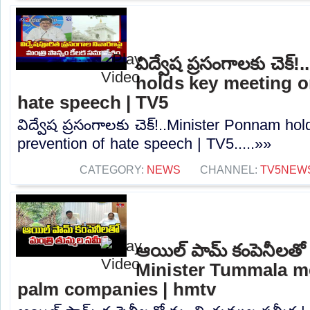
విద్వేష ప్రసంగాలకు చెక
holds key meeting o
hate speech | TV5
విద్వేష ప్రసంగాలకు చెక్!..Minister Ponnam h
prevention of hate speech | TV5.....»»
CATEGORY:
NEWS
CHANNEL:
TV5NEW
ఆయిల్ పామ్ కంపెనీలతో మ
Minister Tummala me
palm companies | hmtv