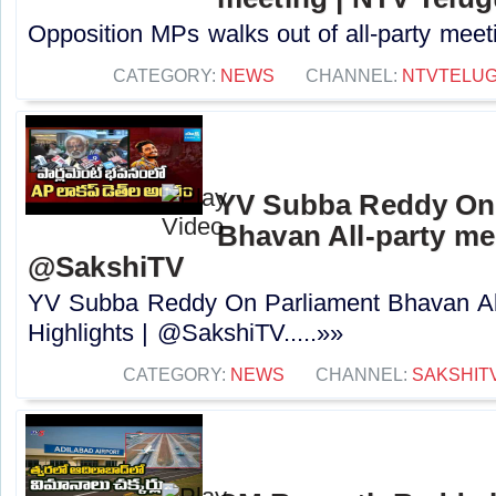
Opposition MPs walks out of all-party meeti
CATEGORY:
NEWS
CHANNEL:
NTVTELU
YV Subba Reddy On 
Bhavan All-party mee
@SakshiTV
YV Subba Reddy On Parliament Bhavan All
Highlights | @SakshiTV.....»»
CATEGORY:
NEWS
CHANNEL:
SAKSHIT