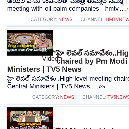
ఆయిల్ పామ్ కంపెనీలతో మంత్రి తుమ్మల సమీక్ష 
meeting with oil palm companies | hmtv.....
CATEGORY:
NEWS
CHANNEL:
HMTVNE
హై లెవల్ సమావేశం..Hi
chaired by Pm Modi 
Ministers | TV5 News
హై లెవల్ సమావేశం..High-level meeting chai
Central Ministers | TV5 News.....»»
CATEGORY:
NEWS
CHANNEL:
TV5NEW