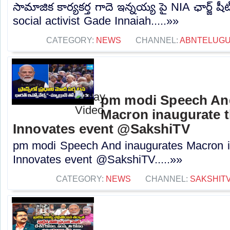
సామాజిక కార్యకర్త గాదె ఇన్నయ్య పై NIA ఛార్జ్ 
social activist Gade Innaiah.....»»
CATEGORY:
NEWS
CHANNEL:
ABNTELUG
pm modi Speech An
Macron inaugurate t
Innovates event @SakshiTV
pm modi Speech And inaugurates Macron in
Innovates event @SakshiTV.....»»
CATEGORY:
NEWS
CHANNEL:
SAKSHIT