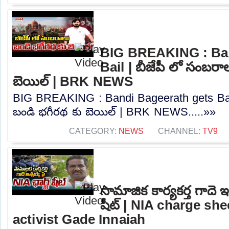
BIG BREAKING : Ban
Bail | బీజేపీ లో సంబరా
బెయిల్ | BRK NEWS
BIG BREAKING : Bandi Bageerath gets Bail
బండి భగీరథ కు బెయిల్ | BRK NEWS.....»»
CATEGORY:
NEWS
CHANNEL:
TV9
సామాజిక కార్యకర్త గాదె ఇ
షీట్ | NIA charge she
activist Gade Innaiah