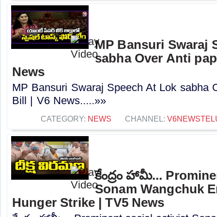
MP Bansuri Swaraj 
sabha Over Anti pape
News
MP Bansuri Swaraj Speech At Lok sabha O
Bill | V6 News.....»»
CATEGORY:
NEWS
CHANNEL:
V6NEWSTEL
కేంద్రం హామీ... Promin
Sonam Wangchuk En
Hunger Strike | TV5 News