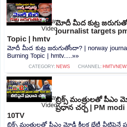
మోదీ మీద కుట్ర జరుగుత
journalist targets p
Topic | hmtv
మోదీ మీద కుట్ర జరుగుతోందా? | norway journal
Burning Topic | hmtv.....»»
CATEGORY:
NEWS
CHANNEL:
HMTVNEW
బ్రిక్స్ మంత్రులతో పీఎం మ
ప్రధాన చర్చ | PM mod
10TV
బ్రిక్స్ మంత్రులతో పీఎం మోడీ కీలక భేటీ వీటిపైనే