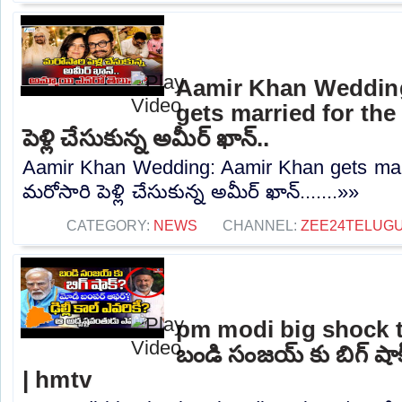
Aamir Khan Weddin
gets married for the 
పెళ్లి చేసుకున్న అమీర్ ఖాన్..
Aamir Khan Wedding: Aamir Khan gets marri
మరోసారి పెళ్లి చేసుకున్న అమీర్ ఖాన్.......»»
CATEGORY:
NEWS
CHANNEL:
ZEE24TELUG
pm modi big shock t
బండి సంజయ్ కు బిగ్ షా
| hmtv