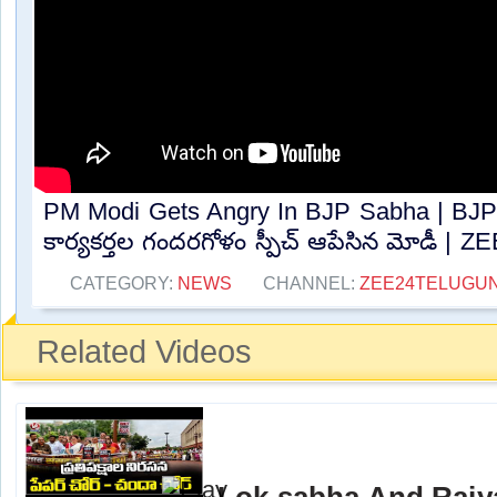
PM Modi Gets Angry In BJP Sabha | BJP 
కార్యకర్తల గందరగోళం స్పీచ్ ఆపేసిన మోడీ | ZEE
CATEGORY:
NEWS
CHANNEL:
ZEE24TELUGU
Related Videos
Lok sabha And Rajy