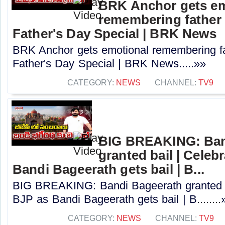
BRK Anchor gets em
remembering father 
Father's Day Special | BRK News
BRK Anchor gets emotional remembering fa
Father's Day Special | BRK News.....»»
CATEGORY:
NEWS
CHANNEL:
TV9
BIG BREAKING: Ban
granted bail | Celeb
Bandi Bageerath gets bail | B...
BIG BREAKING: Bandi Bageerath granted ba
BJP as Bandi Bageerath gets bail | B........
CATEGORY:
NEWS
CHANNEL:
TV9