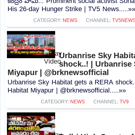
కేంద్రం హామీ... Prominent social activist 
His 26-day Hunger Strike | TV5 News.....»
CATEGORY:
NEWS
CHANNEL:
TV5NEW
Urbanrise Sky Habit
shock..! | Urbanrise
Miyapur | @brknewsofficial
Urbanrise Sky Habitat gets a RERA shock..
Habitat Miyapur | @brknewsofficial.....»»
CATEGORY:
NEWS
CHANNEL:
TV9