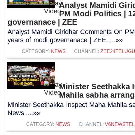
Analyst Mamidi Gir
PM Modi Politics | 1
governanace | ZEE
Analyst Mamidi Giridhar Comments On PM M
years of modi governanace | ZEE.....»»
CATEGORY:
NEWS
CHANNEL:
ZEE24TELUG
Minister Seethakka 
Mahila sabha arran
Minister Seethakka Inspect Maha Mahila s
News.....»»
CATEGORY:
NEWS
CHANNEL:
V6NEWSTE