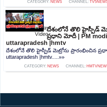
CATEGORY:
NEWS
CHANNEL:
TV5NEW
దేశంలోనే తొలి హైస్పీడ్ మె
ప్రధాని మోదీ | PM modi
uttarapradesh |hmtv
దేశంలోనే తొలి హైస్పీడ్ మెట్రోను ప్రారంభించిన ప్
uttarapradesh |hmtv.....»»
CATEGORY:
NEWS
CHANNEL:
HMTVNEW