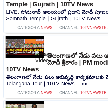
Temple | Gujrath | 10TV News
LIVE: సోమనాథ్‌ ఆలయంలో ప్రధాని మోదీ పూజల
Somnath Temple | Gujrath | 10TV News....
CATEGORY:
NEWS
CHANNEL:
10TVNEWSTE
తెలంగాణలో నేడు పలు అభి
మోదీ శ్రీకారం | PM mo
10TV News
తెలంగాణలో నేడు పలు అభివృద్ధి కార్యక్రమాలకు మ
Telangana Tour | 10TV News.....»»
CATEGORY:
NEWS
CHANNEL:
10TVNEWSTE