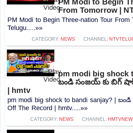
PM Modi to Begin Th
From Tomorrow | NT
PM Modi to Begin Three-nation Tour From
Telugu.....»»
CATEGORY:
NEWS
CHANNEL:
NTVTELU
pm modi big shock t
బండి సంజయ్ కు బిగ్ షా
| hmtv
pm modi big shock to bandi sanjay? | బండి 
Off The Record | hmtv.....»»
CATEGORY:
NEWS
CHANNEL:
HMTVNEW