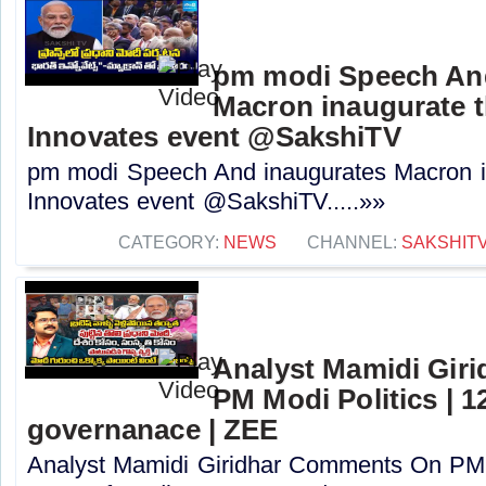
pm modi Speech An
Macron inaugurate t
Innovates event @SakshiTV
pm modi Speech And inaugurates Macron in
Innovates event @SakshiTV.....»»
CATEGORY:
NEWS
CHANNEL:
SAKSHIT
Analyst Mamidi Gir
PM Modi Politics | 1
governanace | ZEE
Analyst Mamidi Giridhar Comments On PM M