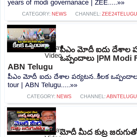
years of modi governanace | ZEE.....»»
CATEGORY:
NEWS
CHANNEL:
ZEE24TELUG
పీఎం మోదీ ఐదు దేశాల ప
ఒప్పందాలు |PM Modi F
ABN Telugu
పీఎం మోదీ ఐదు దేశాల పర్యటన..కీలక ఒప్పందాల
tour | ABN Telugu.....»»
CATEGORY:
NEWS
CHANNEL:
ABNTELUGU
మోదీ మీద కుట్ర జరుగుత