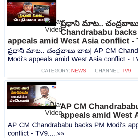
ప్రధాని మాట.. చంద్రబ
Chandrababu backs
appeals amid West Asia conflict -
ప్రధాని మాట.. చంద్రబాబు బాట| AP CM Chan
Modi's appeals amid West Asia conflict - TV
CATEGORY:
NEWS
CHANNEL:
TV9
AP CM Chandrababu
appeals amid West As
AP CM Chandrababu backs PM Modi's app
conflict - TV9.....»»