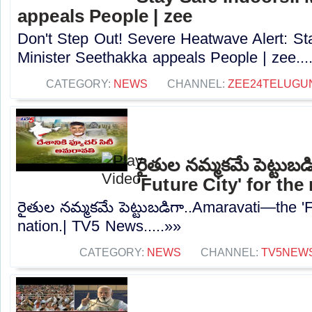
appeals People | zee
Don't Step Out! Severe Heatwave Alert: Sta
Minister Seethakka appeals People | zee...
CATEGORY:
NEWS
CHANNEL:
ZEE24TELUGU
రైతుల నమ్మకమే పెట్టు
'Future City' for th
రైతుల నమ్మకమే పెట్టుబడిగా..Amaravati—the 'Fu
nation.| TV5 News.....»»
CATEGORY:
NEWS
CHANNEL:
TV5NEW