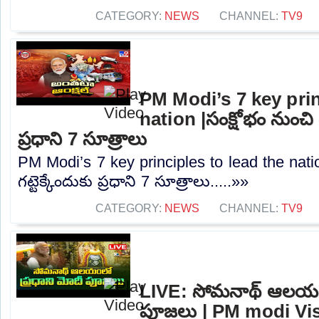
CATEGORY:
NEWS
CHANNEL:
TV9
PM Modi’s 7 key prin
nation |సంక్షోభం నుంచి ద
ప్రధాని 7 సూత్రాలు
PM Modi’s 7 key principles to lead the natio
గట్టెక్కేందుకు ప్రధాని 7 సూత్రాలు.....»»
CATEGORY:
NEWS
CHANNEL:
TV9
LIVE: సోమనాథ్‌ ఆలయంల
పూజలు | PM modi Vi