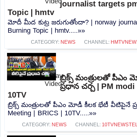
journalist targets p
Topic | hmtv
మోదీ మీద కుట్ర జరుగుతోందా? | norway journal
Burning Topic | hmtv.....»»
CATEGORY:
NEWS
CHANNEL:
HMTVNEW
బ్రిక్స్ మంత్రులతో పీఎం మ
ప్రధాన చర్చ | PM mod
10TV
బ్రిక్స్ మంత్రులతో పీఎం మోడీ కీలక భేటీ వీటిపైనే
Meeting | BRICS | 10TV.....»»
CATEGORY:
NEWS
CHANNEL:
10TVNEWSTE