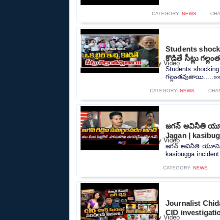
CATEGORY:
NEWS
CHA
Students shockin
కొడితే సీట్లు గల్
Students shocking C
గల్లంతవుతాయి.....»
CATEGORY:
NEWS
CHA
జగన్ అవినీతి య
Jagan | kasibug
జగన్ అవినీతి యూని
kasibugga incident 
CATEGORY:
NEWS
Journalist Chid
CID investigat