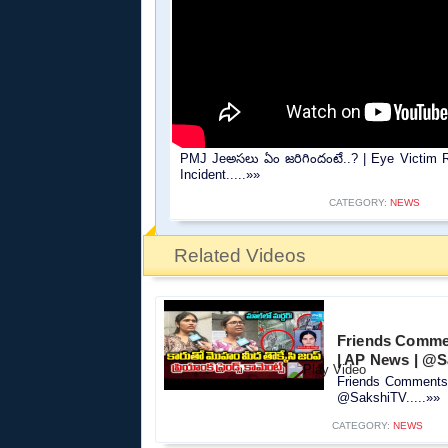
PMJ Jeఅసలు ఏం జరిగిందంటే..? | Eye Victim 
Incident.....»»
CATEGORY:
NEWS
Related Videos
Friends Commen
| AP News | @
Friends Comments 
@SakshiTV.....»»
CATEGORY:
NEWS