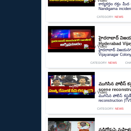
కార్యకర్తల రక్తం 
Nandigama incident
CATEGORY:
NEWS
హైదరాబాద్ విజయన
Hyderabad Vija
హైదరాబాద్ విజయనగర్
Vijayanagar Colony
CATEGORY:
NEWS
CHA
ముగిసిన పోలీస్ 
scene reconstr
ముగిసిన పోలీస్ కస్
reconstruction |TV
CATEGORY:
NEWS
నడిరోడ్డుపై మహిళ