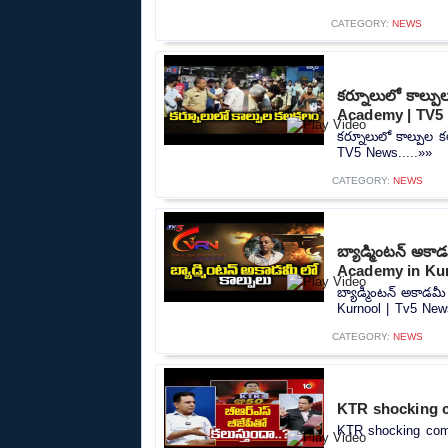
CATEGORY:
NEWS
కర్నూలులో కాల్ప
Academy | TV5
కర్నూలులో కాల్పుల 
TV5 News.....»»
CATEGORY:
NEWS
బ్యాడ్మింటన్ అకా
Academy in Kur
బ్యాడ్మింటన్ అకాడమ
Kurnool | Tv5 News
CATEGORY:
NEWS
KTR shocking co
KTR shocking comme