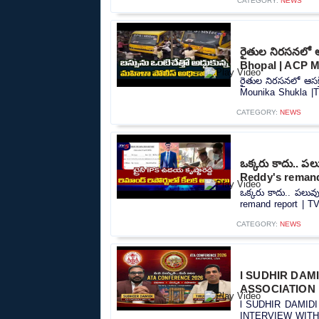
CATEGORY:
NEWS
రైతుల నిరసనలో ఆస
Bhopal | ACP M
రైతుల నిరసనలో ఆసక్త
Mounika Shukla |T
CATEGORY:
NEWS
ఒక్కరు కాదు.. 
Reddy's remand
ఒక్కరు కాదు.. పలు
remand report | TV
CATEGORY:
NEWS
l SUDHIR DAM
ASSOCIATION l
l SUDHIR DAMID
INTERVIEW WITH S