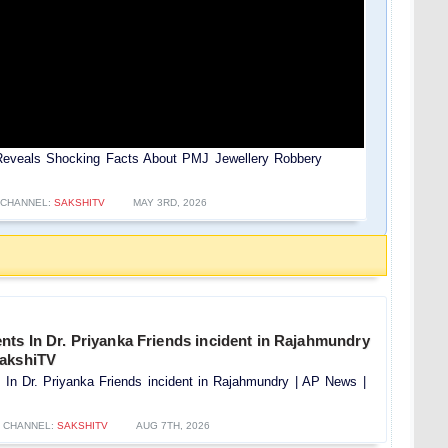
Reveals Shocking Facts About PMJ Jewellery Robbery
CHANNEL:
SAKSHITV
MAY 3RD, 2026
ts In Dr. Priyanka Friends incident in Rajahmundry
SakshiTV
In Dr. Priyanka Friends incident in Rajahmundry | AP News |
CHANNEL:
SAKSHITV
AUG 7TH, 2026