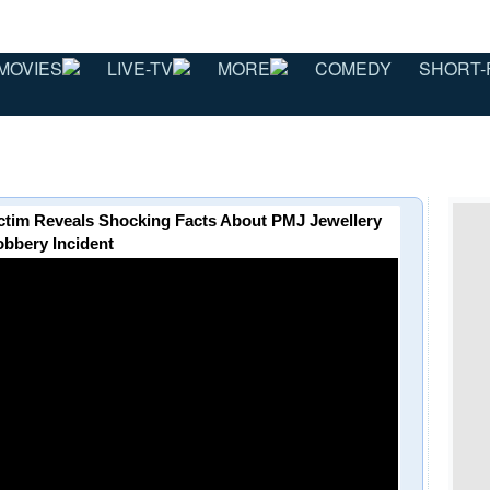
MOVIES
LIVE-TV
MORE
COMEDY
SHORT-
ictim Reveals Shocking Facts About PMJ Jewellery
bbery Incident