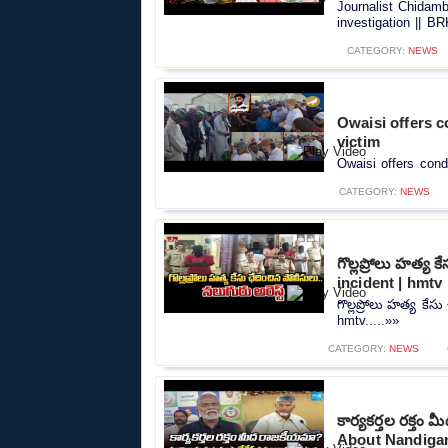
Journalist Chidam
investigation || B
CATEGORY:
NEWS
Owaisi offers c
victim
Owaisi offers cond
CATEGORY:
NEWS
గొల్లప్రోలు హత్య 
incident | hmtv
గొల్లప్రోలు హత్య కేస
hmtv.....»»
CATEGORY:
NEWS
కార్యకర్తల రక్
About Nandigam