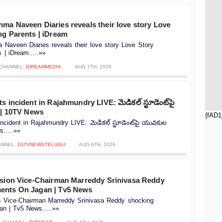
ma Naveen Diaries reveals their love story Love
ng Parents | iDream
Naveen Diaries reveals their love story Love Story
 | iDream.....»»
CHANNEL:
IDREAMMEDIA
AUG 7TH, 2026
 incident in Rajahmundry LIVE: మెడికల్‌ స్టూడెంట్‌పై
 | 10TV News
{fAD1
ncident in Rajahmundry LIVE: మెడికల్‌ స్టూడెంట్‌పై యువకుల
s.....»»
ANNEL:
10TVNEWSTELUGU
AUG 6TH, 2026
ssion Vice-Chairman Marreddy Srinivasa Reddy
ents On Jagan | Tv5 News
on Vice-Chairman Marreddy Srinivasa Reddy shocking
n | Tv5 News.....»»