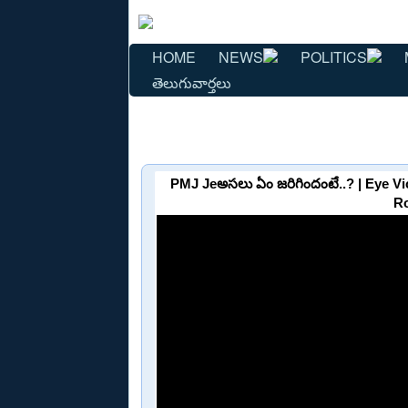
HOME
NEWS
POLITICS
తెలుగువార్తలు
PMJ Jeఅసలు ఏం జరిగిందంటే..? | Eye V
Ro