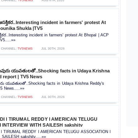
CHANNEL:
TV5NEWS
AUG 4TH, 2026
క్తికర..Interesting incident in farmers' protest At
ounika Shukla |TV5
ికర..Interesting incident in farmers' protest At Bhopal | ACP
V5.....»»
CHANNEL:
TV5NEWS
JUL 30TH, 2026
పలువురు యువతులతో..Shocking facts in Udaya Krishna
 report | TV5 News
వురు యువతులతో..Shocking facts in Udaya Krishna Reddy's
5 News.....»»
CHANNEL:
TV5NEWS
JUL 30TH, 2026
IDI l TIRUMAL REDDY l AMERICAN TELUGU
 INTERVIEW WITH SAILESH sakshitv
I l TIRUMAL REDDY l AMERICAN TELUGU ASSOCIATION l
AILESH sakshitv.....»»