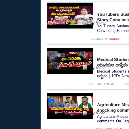
YouTubers Sush
Story Convinci
YouTubers Sushma 
Convincing Parents
CATEGORY:
CINEMA
Medical Students
యువకుల దాష్టీకం
Medical Students i
దాష్టీకం | 10TV New
CATEGORY:
NEWS
CH
Agriculture Mi
shocking comm
Agriculture Missi
comments On Jaga