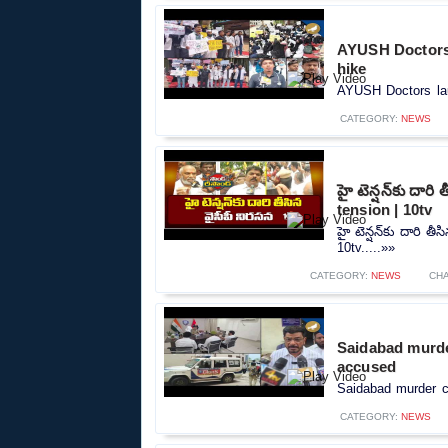
AYUSH Doctors l
hike
AYUSH Doctors laun
CATEGORY:
NEWS
హై టెన్షన్‌కు దార
tension | 10tv
హై టెన్షన్‌కు దారి 
10tv.....»»
CATEGORY:
NEWS
CH
Saidabad murde
accused
Saidabad murder ca
CATEGORY:
NEWS