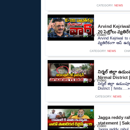
CATEGORY:
NEWS
Arvind Kejriwal
20 పెట్రోలు వ్యత
Arvind Kejriwal to
వ్యతిరేకంగా ఆప్ ఉద్
CATEGORY:
NEWS
CH
నిర్మల్ జిల్లా 
Nirmal District 
నిర్మల్ జిల్లా ఉడు
District | hmtv.....
CATEGORY:
NEWS
Jagga reddy rah
statement | Sak
Jagga reddy rahul 