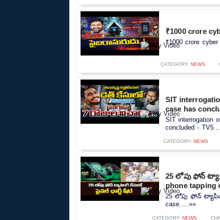
₹1000 crore cy
₹1000 crore cyber
CATEGORY:
NEWS
SIT interrogati
case has concl
SIT interrogation 
concluded - TV5...
CATEGORY:
NEWS
25 లోపు ఫోన్ ట్యా
phone tapping 
25 లోపు ఫోన్ ట్యాపిం
case.....»»
CATEGORY:
NEWS
CH