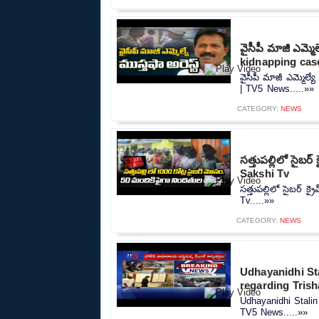
వైసీపీ మాజీ ఎమ్మ
kidnapping cas
వైసీపీ మాజీ ఎమ్మెల్
| TV5 News.....»»
CATEGORY:
NEWS
సత్తుపల్లిలో సైబ
Sakshi Tv
సత్తుపల్లిలో సైబర్ 
Tv.....»»
CATEGORY:
NEWS
Udhayanidhi Sta
regarding Tris
Udhayanidhi Stalin
TV5 News.....»»