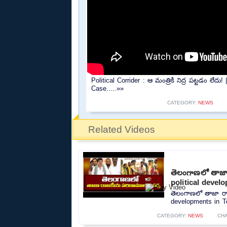
Political Corrider : ఆ మంత్రికి నిద్ర పట్టడం 
Case.....»»
CATEGORY:
NEWS
Related Videos
తెలంగాణలో తాజా 
political devel
తెలంగాణలో తాజా రాజ
developments in Te
CATEGORY:
NEWS
CH