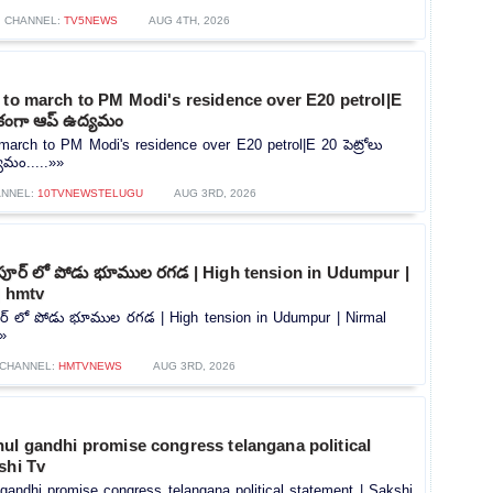
CHANNEL:
TV5NEWS
AUG 4TH, 2026
 to march to PM Modi's residence over E20 petrol|E
ిరేకంగా ఆప్ ఉద్యమం
 march to PM Modi's residence over E20 petrol|E 20 పెట్రోలు
యమం.....»»
ANNEL:
10TVNEWSTELUGU
AUG 3RD, 2026
ఉడుంపూర్ లో పోడు భూముల రగడ | High tension in Udumpur |
| hmtv
ంపూర్ లో పోడు భూముల రగడ | High tension in Udumpur | Nirmal
»»
CHANNEL:
HMTVNEWS
AUG 3RD, 2026
ul gandhi promise congress telangana political
shi Tv
gandhi promise congress telangana political statement | Sakshi