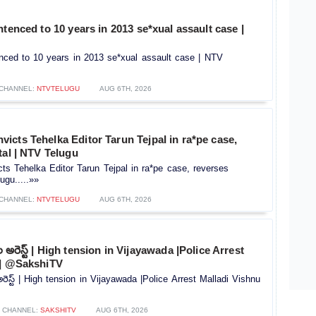
ntenced to 10 years in 2013 se*xual assault case |
enced to 10 years in 2013 se*xual assault case | NTV
CHANNEL:
NTVTELUGU
AUG 6TH, 2026
cts Tehelka Editor Tarun Tejpal in ra*pe case,
tal | NTV Telugu
s Tehelka Editor Tarun Tejpal in ra*pe case, reverses
ugu.....»»
CHANNEL:
NTVTELUGU
AUG 6TH, 2026
 అరెస్ట్ | High tension in Vijayawada |Police Arrest
 | @SakshiTV
ెస్ట్ | High tension in Vijayawada |Police Arrest Malladi Vishnu
»
CHANNEL:
SAKSHITV
AUG 6TH, 2026