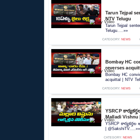
Tarun Tejpal se
NTV Telugu
Tarun Tejpal sent
Telugu.....»»
CATEGORY:
NEWS
Bombay HC convi
reverses acquit
Bombay HC convict
acquittal | NTV Tel
CATEGORY:
NEWS
YSRCP కార్యకర్తల
Malladi Vishnu
YSRCP కార్యకర్తల అర
| @SakshiTV.....»
CATEGORY:
NEWS