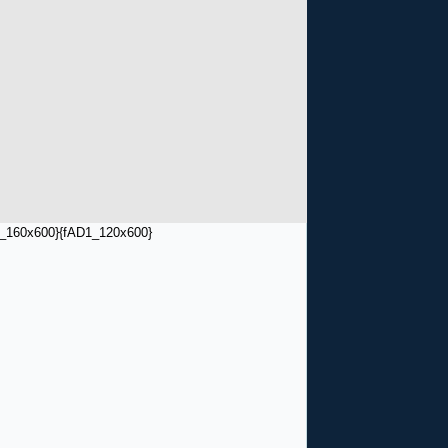
_160x600}
{fAD1_120x600}