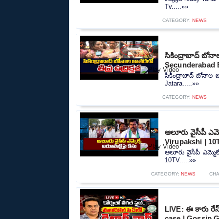
Tv.....»»
CATEGORY:
NEWS
సికింద్రాబాద్ బోన
Secunderabad B
సికింద్రాబాద్ బోనాల
Jatara.....»»
CATEGORY:
NEWS
ఆలూరు వైసీపీ ఎమ్
Virupakshi | 10
ఆలూరు వైసీపీ ఎమ్మెల
10TV.....»»
CATEGORY:
NEWS
CH
LIVE: ఈ కారు రేస్
case | Gossip G