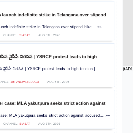
aunch indefinite strike in Telangana over stipend
ch indefinite strike in Telangana over stipend hike.....»»
CHANNEL:
SIASAT
AUG 6TH, 2026
ి తీసిన వైసీపీ నిరసన | YSRCP protest leads to high
తీసిన వైసీపీ నిరసన | YSRCP protest leads to high tension |
{fAD1
ANNEL:
10TVNEWSTELUGU
AUG 6TH, 2026
r case: MLA yakutpura seeks strict action against
se: MLA yakutpura seeks strict action against accused.....»»
CHANNEL:
SIASAT
AUG 6TH, 2026