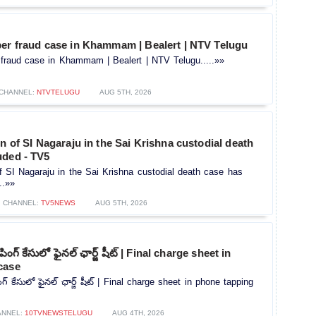
ber fraud case in Khammam | Bealert | NTV Telugu
 fraud case in Khammam | Bealert | NTV Telugu.....»»
CHANNEL:
NTVTELUGU
AUG 5TH, 2026
on of SI Nagaraju in the Sai Krishna custodial death
uded - TV5
of SI Nagaraju in the Sai Krishna custodial death case has
..»»
CHANNEL:
TV5NEWS
AUG 5TH, 2026
పింగ్ కేసులో ఫైనల్ ఛార్జ్ షీట్ | Final charge sheet in
case
గ్ కేసులో ఫైనల్ ఛార్జ్ షీట్ | Final charge sheet in phone tapping
ANNEL:
10TVNEWSTELUGU
AUG 4TH, 2026