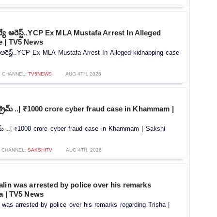
ెల్యే అరెస్ట్..YCP Ex MLA Mustafa Arrest In Alleged
e | TV5 News
యే అరెస్ట్..YCP Ex MLA Mustafa Arrest In Alleged kidnapping case
CHANNEL:
TV5NEWS
AUG 4TH, 2026
ర్ క్రైమ్ ..| ₹1000 crore cyber fraud case in Khammam |
క్రైమ్ ..| ₹1000 crore cyber fraud case in Khammam | Sakshi
CHANNEL:
SAKSHITV
AUG 4TH, 2026
lin was arrested by police over his remarks
ha | TV5 News
 was arrested by police over his remarks regarding Trisha |