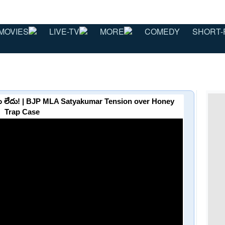
MOVIES
LIVE-TV
MORE
COMEDY
SHORT-
పట్టడం లేదు! | BJP MLA Satyakumar Tension over Honey
Trap Case