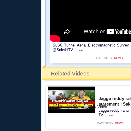
SLBC Tunnel Aerial Electromagnetic Survey
@SakshiTV.....»»
CATEGORY:
NEWS
Related Videos
Jagga reddy rah
statement | Sak
Jagga reddy rahul 
Tv.....»»
CATEGORY:
NEWS