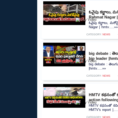
ఓవైపు కబ్జాలు, మర
Rahmat Nagar |
ఓవైపు కబ్జాలు, మరోవ
Nagar | hmtv.....»»
CATEGORY:
NEWS
big debate : తెలుగ
bjp leader |hmt
big debate : తెలుగు ర
|hmtv.....»»
CATEGORY:
NEWS
HMTV కథనంతో కదిల
action followin
HMTV కథనంతో కదిలిన
HMTV's report |....
CATEGORY:
NEWS