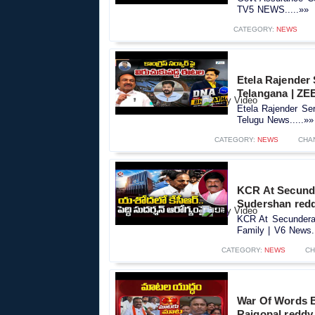
TV5 NEWS.....»»
CATEGORY:
NEWS
Etela Rajender
Telangana | ZE
Etela Rajender Se
Telugu News.....»»
CATEGORY:
NEWS
CHA
KCR At Secunde
Sudershan redd
KCR At Secundera
Family | V6 News..
CATEGORY:
NEWS
CH
War Of Words 
Rajgopal reddy