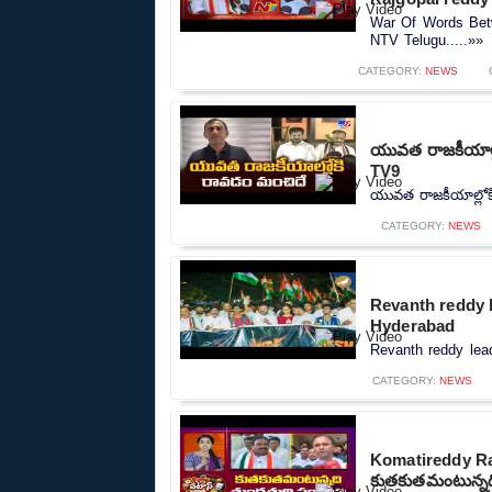
War Of Words Bet
NTV Telugu.....»»
CATEGORY:
NEWS
యువత రాజకీయాల్ల
TV9
యువత రాజకీయాల్లోక
CATEGORY:
NEWS
Revanth reddy l
Hyderabad
Revanth reddy lead
CATEGORY:
NEWS
Komatireddy Ra
కుతకుతమంటున్నది