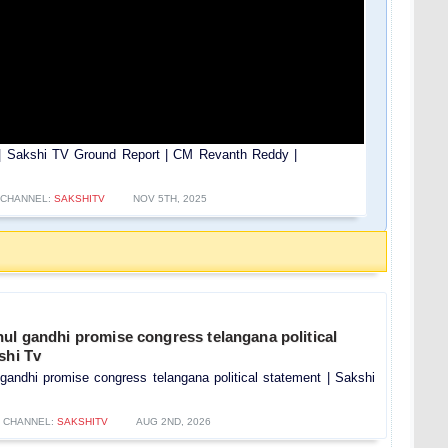
 | Sakshi TV Ground Report | CM Revanth Reddy |
CHANNEL:
SAKSHITV
NOV 5TH, 2025
ul gandhi promise congress telangana political
shi Tv
gandhi promise congress telangana political statement | Sakshi
CHANNEL:
SAKSHITV
AUG 2ND, 2026