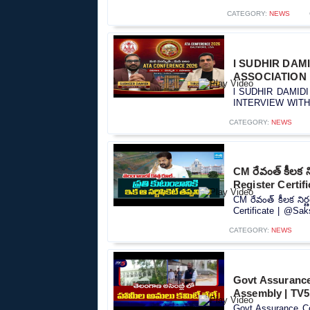
CATEGORY:
NEWS
l SUDHIR DAM
ASSOCIATION l
l SUDHIR DAMID
INTERVIEW WITH S
CATEGORY:
NEWS
CM రేవంత్ కీలక 
Register Certif
CM రేవంత్ కీలక ని
Certificate | @Sak
CATEGORY:
NEWS
Govt Assurance
Assembly | TV
Govt Assurance Co