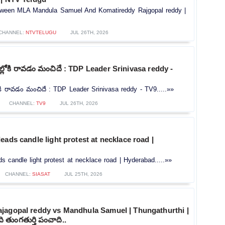
ween MLA Mandula Samuel And Komatireddy Rajgopal reddy |
CHANNEL:
NTVTELUGU
JUL 26TH, 2026
ోకి రావడం మంచిదే : TDP Leader Srinivasa reddy -
ి రావడం మంచిదే : TDP Leader Srinivasa reddy - TV9.....»»
CHANNEL:
TV9
JUL 26TH, 2026
eads candle light protest at necklace road |
s candle light protest at necklace road | Hyderabad.....»»
CHANNEL:
SIASAT
JUL 25TH, 2026
jagopal reddy vs Mandhula Samuel | Thungathurthi |
 తుంగతుర్తి పంచాది..