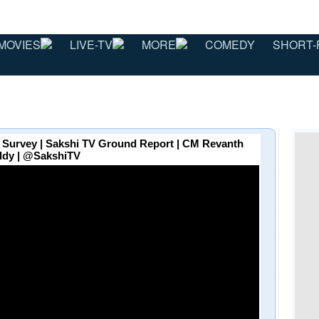
MOVIES
LIVE-TV
MORE
COMEDY
SHORT-
 Survey | Sakshi TV Ground Report | CM Revanth
dy | @SakshiTV