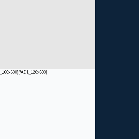
_160x600}
{fAD1_120x600}