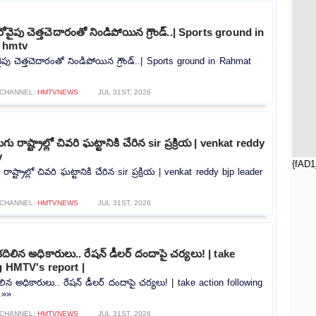
ోవైపు చెత్తచెదారంతో నిండిపోయిన గ్రౌండ్..| Sports ground in
 hmtv
ైపు చెత్తచెదారంతో నిండిపోయిన గ్రౌండ్..| Sports ground in Rahmat
CHANNEL:
HMTVNEWS
JUL 31ST, 2026
ు రాష్ట్రాల్లో చివరి ఘట్టానికి చేరిన sir ప్రక్రియ | venkat reddy
v
{fAD1
ాష్ట్రాల్లో చివరి ఘట్టానికి చేరిన sir ప్రక్రియ | venkat reddy bjp leader
CHANNEL:
HMTVNEWS
JUL 31ST, 2026
ిన అధికారులు.. రేషన్ డీలర్ దందాపై చర్యలు! | take
g HMTV's report |
 అధికారులు.. రేషన్ డీలర్ దందాపై చర్యలు! | take action following
.»»
CHANNEL:
HMTVNEWS
JUL 31ST, 2026