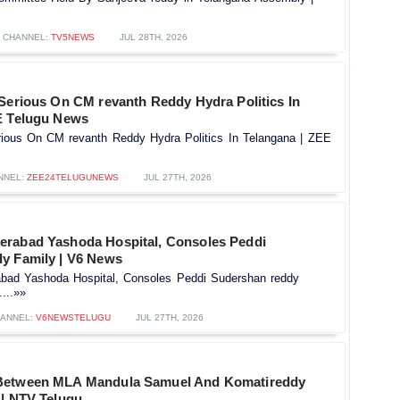
CHANNEL:
TV5NEWS
JUL 28TH, 2026
 Serious On CM revanth Reddy Hydra Politics In
E Telugu News
rious On CM revanth Reddy Hydra Politics In Telangana | ZEE
NNEL:
ZEE24TELUGUNEWS
JUL 27TH, 2026
rabad Yashoda Hospital, Consoles Peddi
y Family | V6 News
bad Yashoda Hospital, Consoles Peddi Sudershan reddy
...»»
ANNEL:
V6NEWSTELUGU
JUL 27TH, 2026
Between MLA Mandula Samuel And Komatireddy
 | NTV Telugu