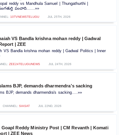
opal reddy vs Mandhula Samuel | Thungathurthi |
గతుర్తి పంచాది.......»»
NNEL:
10TVNEWSTELUGU
JUL 25TH, 2026
thaiah VS Bandla krishna mohan reddy | Gadwal
 Report | ZEE
ah VS Bandla krishna mohan reddy | Gadwal Politics | Inner
»
NNEL:
ZEE24TELUGUNEWS
JUL 24TH, 2026
slams BJP, demands dharmendra's sacking
ms BJP, demands dharmendra's sacking.....»»
CHANNEL:
SIASAT
JUL 22ND, 2026
j Goapl Reddy Ministry Post | CM Revanth | Komati
port | ZEE News