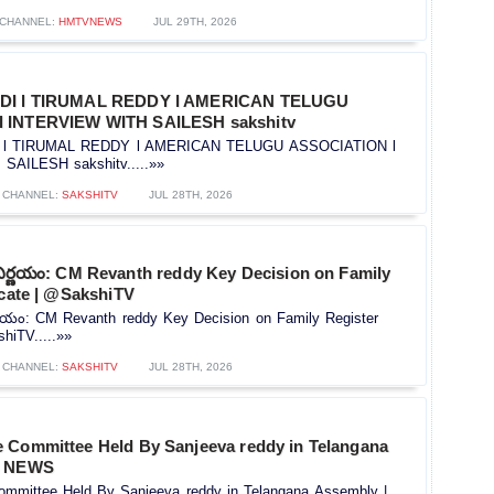
CHANNEL:
HMTVNEWS
JUL 29TH, 2026
IDI l TIRUMAL REDDY l AMERICAN TELUGU
 INTERVIEW WITH SAILESH sakshitv
I l TIRUMAL REDDY l AMERICAN TELUGU ASSOCIATION l
AILESH sakshitv.....»»
CHANNEL:
SAKSHITV
JUL 28TH, 2026
నిర్ణయం: CM Revanth reddy Key Decision on Family
icate | @SakshiTV
ర్ణయం: CM Revanth reddy Key Decision on Family Register
shiTV.....»»
CHANNEL:
SAKSHITV
JUL 28TH, 2026
 Committee Held By Sanjeeva reddy in Telangana
5 NEWS
mmittee Held By Sanjeeva reddy in Telangana Assembly |