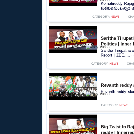
Komatireddy Rajag
కుతకుతమంటున్నది తుం
CATEGORY:
NEWS
CHA
Saritha Tirupa
Politics | Inner
Saritha Tirupathai
Report | ZEE.....»
CATEGORY:
NEWS
CHA
Revanth reddy 
Revanth reddy sla
CATEGORY:
NEWS
Big Twist In Ra
reddy | Innerre