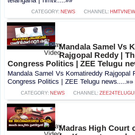
telangana | hmtv.....»»
CATEGORY:
NEWS
CHANNEL:
HMTVNE
Mandala Samel Vs 
Rajgopal Reddy | Th
Congress Politics | ZEE Telugu n
Mandala Samel Vs Komatireddy Rajgopal R
Congress Politics | ZEE Telugu news.....»»
CATEGORY:
NEWS
CHANNEL:
ZEE24TELUG
Madras High Court c