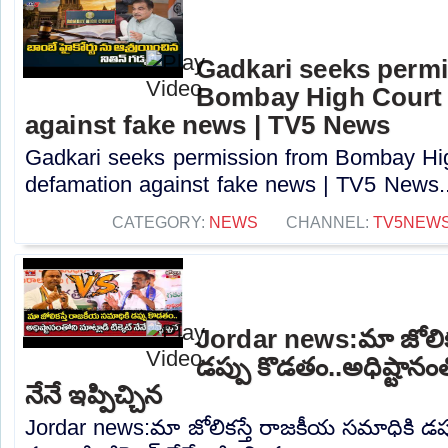
Gadkari seeks perm
Bombay High Court t
against fake news | TV5 News
Gadkari seeks permission from Bombay High
defamation against fake news | TV5 News..
CATEGORY:
NEWS
CHANNEL:
TV5NEW
Jordar news:మా జోలిక
డప్పు కొడతం..అధిష్టానంతో
నేనే ఇప్పిచ్చిన
Jordar news:మా జోలికస్తే రాజకీయ సమాధికి డప్