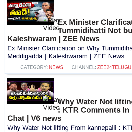
Ex Minister Clarific
Tummidihatti Not bu
Kaleshwaram | ZEE News
Ex Minister Clarification on Why Tummidihat
Meddigadda | Kaleshwaram | ZEE News....
CATEGORY:
NEWS
CHANNEL:
ZEE24TELUG
Why Water Not lifti
: KTR Comments In 
Chat | V6 news
Why Water Not lifting From kannepalli : 