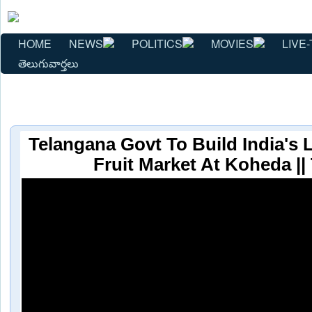
HOME
NEWS
POLITICS
MOVIES
LIVE-
తెలుగువార్తలు
Telangana Govt To Build India's 
Fruit Market At Koheda |