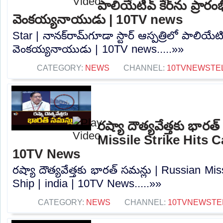
పాలియేటివ్ కేర్‌ను ప్రారం
వెంకయ్యనాయుడు | 10TV news
Star | నానక్‌రామ్‌గూడా స్టార్ ఆస్పత్రిలో పాలియేటివ
వెంకయ్యనాయుడు | 10TV news.....»»
CATEGORY:
NEWS
CHANNEL:
10TVNEWSTE
రష్యా దౌత్యవేత్తకు భారత
Missile Strike Hits C
10TV News
రష్యా దౌత్యవేత్తకు భారత్ సమన్లు | Russian Mis
Ship | india | 10TV News.....»»
CATEGORY:
NEWS
CHANNEL:
10TVNEWSTE