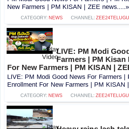
New Farmers | PM KISAN | ZEE news.....
CATEGORY:
NEWS
CHANNEL:
ZEE24TELUG
LIVE: PM Modi Goo
Farmers | PM Kisan
For New Farmers | PM KISAN | Z
LIVE: PM Modi Good News For Farmers |
Enrollment For New Farmers | PM KISAN |
CATEGORY:
NEWS
CHANNEL:
ZEE24TELUG
Heavy rains lash te