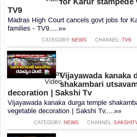
for Karur stampede v
TV9
Madras High Court cancels govt jobs for K
families - TV9.....»»
CATEGORY:
NEWS
CHANNEL:
TV9
Vijayawada kanaka 
shakambari utsavam 
decoration | Sakshi Tv
Vijayawada kanaka durga temple shakambar
vegetable decoration | Sakshi Tv.....»»
CATEGORY:
NEWS
CHANNEL:
SAKSHIT