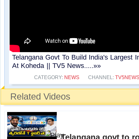
Telangana Govt To Build India's Largest I
At Koheda || TV5 News.....»»
CATEGORY:
NEWS
CHANNEL:
TV5NEW
Related Videos
Telangana govt to ro