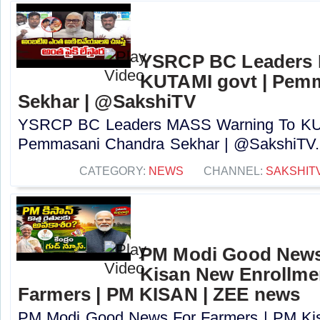
YSRCP BC Leaders 
KUTAMI govt | Pem
Sekhar | @SakshiTV
YSRCP BC Leaders MASS Warning To KUT
Pemmasani Chandra Sekhar | @SakshiTV..
CATEGORY:
NEWS
CHANNEL:
SAKSHIT
PM Modi Good News
Kisan New Enrollme
Farmers | PM KISAN | ZEE news
PM Modi Good News For Farmers | PM Kis