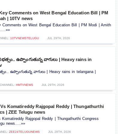
 Key Comments on West Bengal Education Bill | PM
hah | 10TV news
y Comments on West Bengal Education Bill | PM Modi | Amith
....»»
NNEL:
10TVNEWSTELUGU
JUL 29TH, 2026
ీభత్సం.. ఉప్పొంగుతున్న వాగులు | Heavy rains in
v
్సం.. ఉప్పొంగుతున్న వాగులు | Heavy rains in telangana |
CHANNEL:
HMTVNEWS
JUL 29TH, 2026
Vs Komatireddy Rajgopal Reddy | Thungathurthi
ics | ZEE Telugu news
Komatireddy Rajgopal Reddy | Thungathurthi Congress
ugu news.....»»
NNEL:
ZEE24TELUGUNEWS
JUL 28TH, 2026