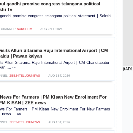
ul gandhi promise congress telangana political
shi Tv
gandhi promise congress telangana political statement | Sakshi
CHANNEL:
SAKSHITV
AUG 2ND, 2026
sits Alluri Sitarama Raju International Airport | CM
idu | Pawan kalyan
s Alluri Sitarama Raju International Airport | CM Chandrababu
an.....»»
{fAD1
NNEL:
ZEE24TELUGUNEWS
AUG 1ST, 2026
News For Farmers | PM Kisan New Enrollment For
 PM KISAN | ZEE news
s For Farmers | PM Kisan New Enrollment For New Farmers
news.....»»
NNEL:
ZEE24TELUGUNEWS
AUG 1ST, 2026