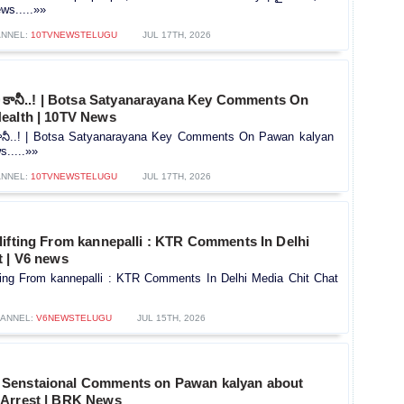
ws.....»»
NNEL:
10TVNEWSTELUGU
JUL 17TH, 2026
శా కానీ..! | Botsa Satyanarayana Key Comments On
ealth | 10TV News
 కానీ..! | Botsa Satyanarayana Key Comments On Pawan kalyan
.....»»
NNEL:
10TVNEWSTELUGU
JUL 17TH, 2026
lifting From kannepalli : KTR Comments In Delhi
t | V6 news
ting From kannepalli : KTR Comments In Delhi Media Chit Chat
ANNEL:
V6NEWSTELUGU
JUL 15TH, 2026
Senstaional Comments on Pawan kalyan about
Arrest | BRK News