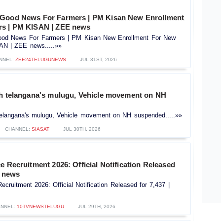
 Good News For Farmers | PM Kisan New Enrollment
rs | PM KISAN | ZEE news
od News For Farmers | PM Kisan New Enrollment For New
AN | ZEE news.....»»
NNEL:
ZEE24TELUGUNEWS
JUL 31ST, 2026
sh telangana's mulugu, Vehicle movement on NH
telangana's mulugu, Vehicle movement on NH suspended.....»»
CHANNEL:
SIASAT
JUL 30TH, 2026
e Recruitment 2026: Official Notification Released
V news
ecruitment 2026: Official Notification Released for 7,437 |
NNEL:
10TVNEWSTELUGU
JUL 29TH, 2026