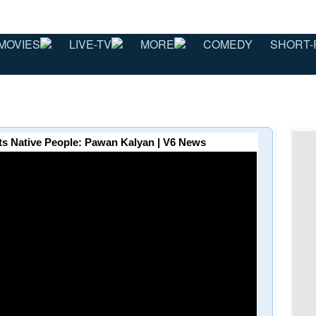
MOVIES
LIVE-TV
MORE
COMEDY
SHORT-
 Its Native People: Pawan Kalyan | V6 News