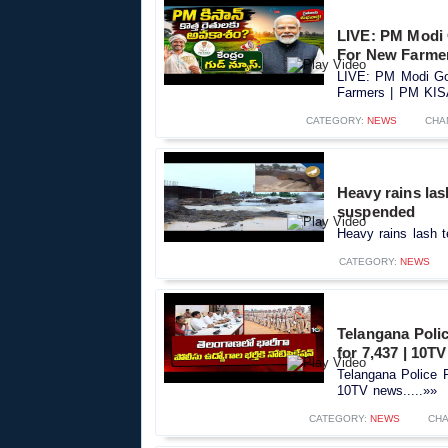
LIVE: PM Modi
For New Farme
LIVE: PM Modi Go
Farmers | PM KIS
CATEGORY:
NEWS
CHA
Heavy rains la
suspended
Heavy rains lash 
CATEGORY:
NEWS
Telangana Polic
for 7,437 | 10T
Telangana Police R
10TV news.....»»
CATEGORY:
NEWS
CHA