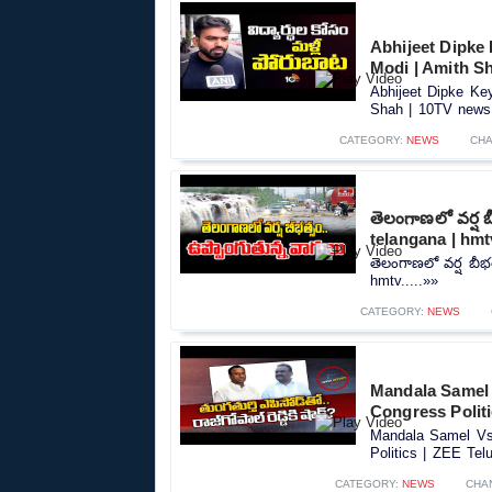
Abhijeet Dipke
Modi | Amith S
Abhijeet Dipke Ke
Shah | 10TV news.
CATEGORY:
NEWS
CHA
తెలంగాణలో వర్ష బ
telangana | hmt
తెలంగాణలో వర్ష బీభత
hmtv.....»»
CATEGORY:
NEWS
Mandala Samel 
Congress Polit
Mandala Samel Vs 
Politics | ZEE Tel
CATEGORY:
NEWS
CHA