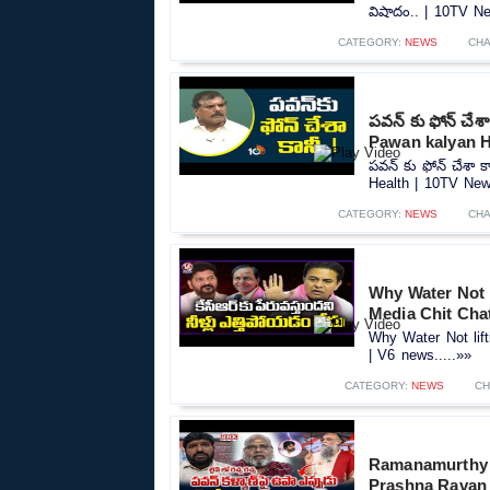
విషాదం.. | 10TV Ne
CATEGORY:
NEWS
CHA
పవన్ కు ఫోన్ చే
Pawan kalyan H
పవన్ కు ఫోన్ చేశా
Health | 10TV News
CATEGORY:
NEWS
CHA
Why Water Not 
Media Chit Cha
Why Water Not lif
| V6 news.....»»
CATEGORY:
NEWS
CH
Ramanamurthy 
Prashna Ravan 