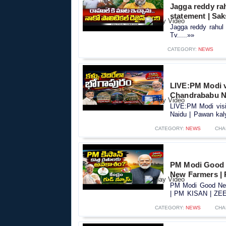
Jagga reddy rah
statement | Sak
Jagga reddy rahul 
Tv.....»»
CATEGORY:
NEWS
LIVE:PM Modi vi
Chandrababu Na
LIVE:PM Modi visit
Naidu | Pawan kaly
CATEGORY:
NEWS
CHA
PM Modi Good 
New Farmers |
PM Modi Good New
| PM KISAN | ZEE 
CATEGORY:
NEWS
CHA