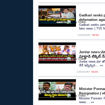
Gadkari seeks 
defamation aga
Gadkari seeks per
fake news | TV5 N
CATEGORY:
NEWS
Jordar news:మా జ
మాట్లాడి టిక్కెట్ నే
Jordar news:మా జోలి
నేనే ఇప్పిచ్చిన.....»»
CATEGORY:
NEWS
Minister Ponna
Resignation | 
Minister Ponnam P
news.....»»