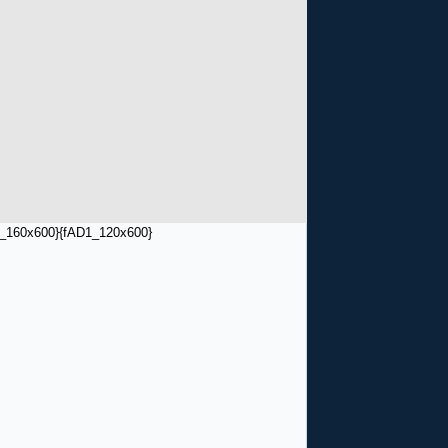
_160x600}
{fAD1_120x600}