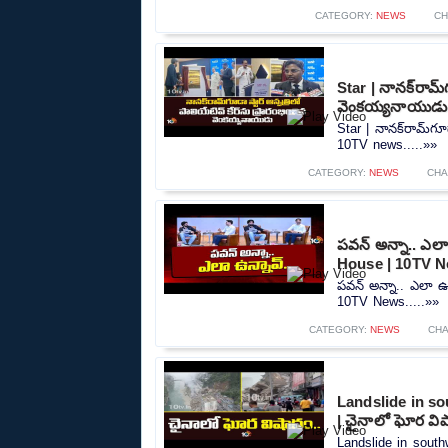
CATEGORY:
NEWS
CH
Star | నానక్‌రామ్‌
వెంకయ్యనాయుడు
Star | నానక్‌రామ్‌గూ
10TV news.....»»
CATEGORY:
NEWS
CHA
పవన్ అన్నా.. ఎలా
House | 10TV 
పవన్ అన్నా.. ఎలా ఉ
10TV News.....»»
CATEGORY:
NEWS
CHA
Landslide in so
| చైనాలో ఘోర వి
Landslide in south