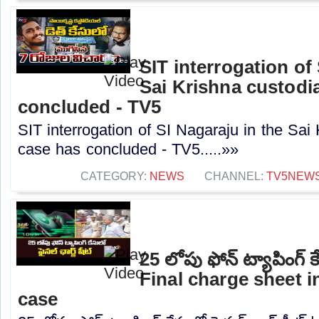
SIT interrogation of
Sai Krishna custodi
concluded - TV5
SIT interrogation of SI Nagaraju in the Sai
case has concluded - TV5.....»»
CATEGORY:
NEWS
CHANNEL:
TV5NEW
25 లోపు ఫోన్ ట్యాపింగ్ కే
Final charge sheet 
case