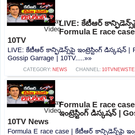
LIVE: కేటీఆర్ కాన్ఫిడెన్స్‌పై
Formula E race case
10TV
LIVE: కేటీఆర్ కాన్ఫిడెన్స్‌పై ఇంట్రెస్టింగ్ డిస్కషన
Gossip Garrage | 10TV.....»»
CATEGORY:
NEWS
CHANNEL:
10TVNEWSTE
Formula E race case | కే
ఇంట్రెస్టింగ్ డిస్కషన్‌ |
10TV News
Formula E race case | కేటీఆర్ కాన్ఫిడెన్స్‌పై ఇంట్ర