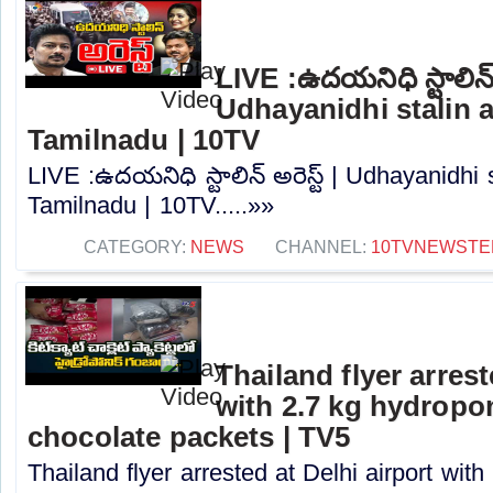
LIVE :ఉదయనిధి స్టాలిన్ అ
Udhayanidhi stalin a
Tamilnadu | 10TV
LIVE :ఉదయనిధి స్టాలిన్ అరెస్ట్ | Udhayanidhi s
Tamilnadu | 10TV.....»»
CATEGORY:
NEWS
CHANNEL:
10TVNEWSTE
Thailand flyer arrest
with 2.7 kg hydropo
chocolate packets | TV5
Thailand flyer arrested at Delhi airport wit