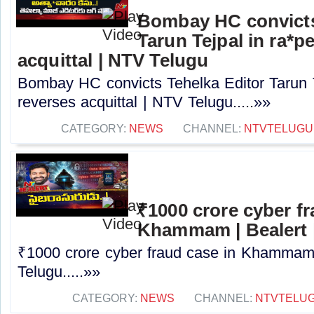
Bombay HC convicts
Tarun Tejpal in ra*p
acquittal | NTV Telugu
Bombay HC convicts Tehelka Editor Tarun T
reverses acquittal | NTV Telugu.....»»
CATEGORY:
NEWS
CHANNEL:
NTVTELUGU
₹1000 crore cyber fr
Khammam | Bealert 
₹1000 crore cyber fraud case in Khammam 
Telugu.....»»
CATEGORY:
NEWS
CHANNEL:
NTVTELU