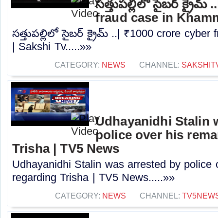
సత్తుపల్లిలో సైబర్ క్రైమ
fraud case in Kham
సత్తుపల్లిలో సైబర్ క్రైమ్ ..| ₹1000 crore cy
| Sakshi Tv.....»»
CATEGORY:
NEWS
CHANNEL:
SAKSHIT
Udhayanidhi Stalin 
police over his rem
Trisha | TV5 News
Udhayanidhi Stalin was arrested by police 
regarding Trisha | TV5 News.....»»
CATEGORY:
NEWS
CHANNEL:
TV5NEW