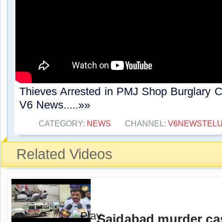
Thieves Arrested in PMJ Shop Burglary C
V6 News.....»»
CATEGORY:
NEWS
CHANNEL:
V6NEWSTEL
Related Videos
Saidabad murder ca