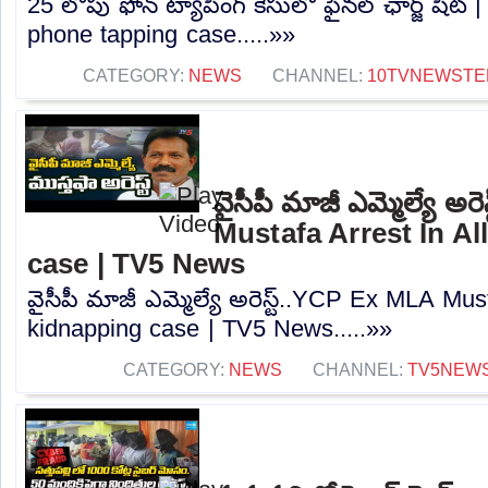
25 లోపు ఫోన్ ట్యాపింగ్ కేసులో ఫైనల్ ఛార్జ్ షీట్
phone tapping case.....»»
CATEGORY:
NEWS
CHANNEL:
10TVNEWSTE
వైసీపీ మాజీ ఎమ్మెల్యే అ
Mustafa Arrest In A
case | TV5 News
వైసీపీ మాజీ ఎమ్మెల్యే అరెస్ట్..YCP Ex MLA Mus
kidnapping case | TV5 News.....»»
CATEGORY:
NEWS
CHANNEL:
TV5NEW