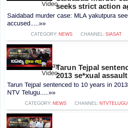
seeks strict action 
Saidabad murder case: MLA yakutpura seeks
accused.....»»
CATEGORY:
NEWS
CHANNEL:
SIASAT
Tarun Tejpal sentenc
2013 se*xual assault
Tarun Tejpal sentenced to 10 years in 2013
NTV Telugu.....»»
CATEGORY:
NEWS
CHANNEL:
NTVTELUGU