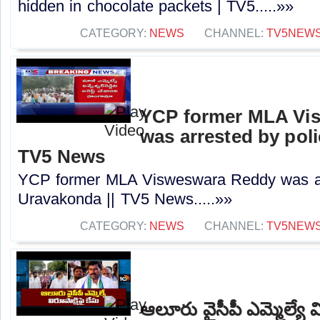
hidden in chocolate packets | TV5.....»»
CATEGORY:
NEWS
CHANNEL:
TV5NEW
YCP former MLA Vi
was arrested by poli
TV5 News
YCP former MLA Visweswara Reddy was arr
Uravakonda || TV5 News.....»»
CATEGORY:
NEWS
CHANNEL:
TV5NEW
ఆలూరు వైసీపీ ఎమ్మెల్యే వ