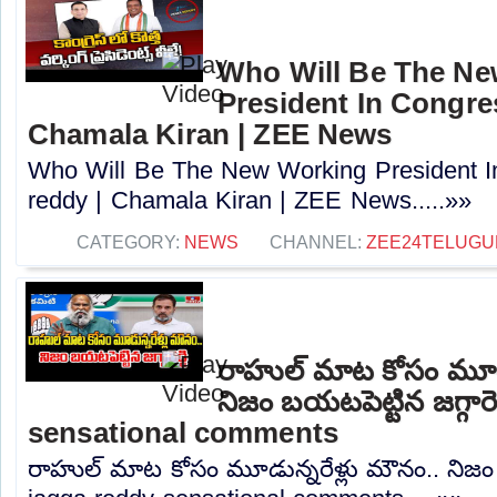
Who Will Be The N
President In Congres
Chamala Kiran | ZEE News
Who Will Be The New Working President I
reddy | Chamala Kiran | ZEE News.....»»
CATEGORY:
NEWS
CHANNEL:
ZEE24TELUG
రాహుల్ మాట కోసం మూడు
నిజం బయటపెట్టిన జగ్గారె
sensational comments
రాహుల్ మాట కోసం మూడున్నరేళ్లు మౌనం.. నిజం బయ