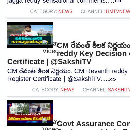
jagga reddy sensational comments.....»»
CATEGORY:
NEWS
CHANNEL:
HMTVNE
CM రేవంత్ కీలక నిర్ణ
reddy Key Decision 
Certificate | @SakshiTV
CM రేవంత్ కీలక నిర్ణయం: CM Revanth reddy
Register Certificate | @SakshiTV.....»»
CATEGORY:
NEWS
CHANNEL:
SAKSHIT
Govt Assurance Com