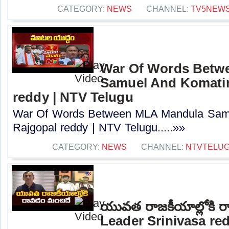
CATEGORY:
NEWS
CHANNEL:
TV5NEW
War Of Words Betw
Samuel And Komatir
reddy | NTV Telugu
War Of Words Between MLA Mandula Sam
Rajgopal reddy | NTV Telugu.....»»
CATEGORY:
NEWS
CHANNEL:
NTVTELU
యువత రాజకీయాల్లోకి 
Leader Srinivasa re