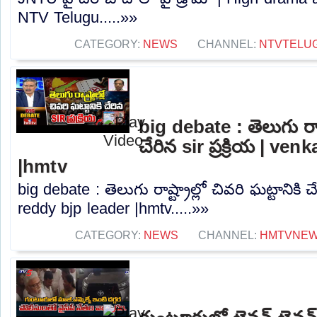
NTV Telugu.....»»
CATEGORY:
NEWS
CHANNEL:
NTVTELU
big debate : తెలుగు రాష్ట
చేరిన sir ప్రక్రియ | ve
|hmtv
big debate : తెలుగు రాష్ట్రాల్లో చివరి ఘట్టానికి చే
reddy bjp leader |hmtv.....»»
CATEGORY:
NEWS
CHANNEL:
HMTVNE