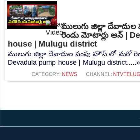
ములుగు జిల్లా దేవాదుల
రెండు మోటార్లు ఆన్ |
house | Mulugu district
ములుగు జిల్లా దేవాదుల పంపు హౌస్ లో మరో రెం
Devadula pump house | Mulugu district.....
CATEGORY:
NEWS
CHANNEL:
NTVTELU