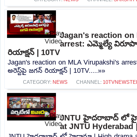
Jagan's reaction on
arrest: ఎమ్మెల్యే విరూపాక్షి
రియాక్షన్‌ | 10TV
Jagan's reaction on MLA Virupakshi's arrest: ఎ
అరెస్ట్‌పై జగన్‌ రియాక్షన్‌ | 10TV.....»»
CATEGORY:
NEWS
CHANNEL:
10TVNEWSTE
JNTU హైదరాబాద్ లో హై
at JNTU Hyderabad 
JNTU హైదరాబాద్ లో హైడ్రామా | High drama