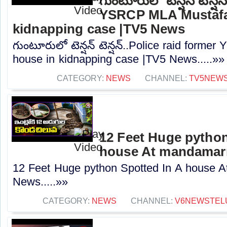
గుంటూరులో టెన్షన్ టెన్ష
YSRCP MLA Mustafa
kidnapping case |TV5 News
గుంటూరులో టెన్షన్ టెన్షన్..Police raid form
house in kidnapping case |TV5 News.....»»
CATEGORY:
NEWS
CHANNEL:
TV5NEW
12 Feet Huge python
house At mandamarr
12 Feet Huge python Spotted In A house A
News.....»»
CATEGORY:
NEWS
CHANNEL:
V6NEWSTEL