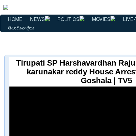
HOME
NEWS
POLITICS
MOVIES
LIVE-
తెలుగువార్తలు
Tirupati SP Harshavardhan Raj
karunakar reddy House Arres
Goshala | TV5