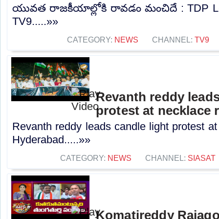
యువత రాజకీయాల్లోకి రావడం మంచిదే : TDP Le
TV9.....»»
CATEGORY:
NEWS
CHANNEL:
TV9
Revanth reddy leads
protest at necklace
Revanth reddy leads candle light protest at
Hyderabad.....»»
CATEGORY:
NEWS
CHANNEL:
SIASAT
Komatireddy Rajago