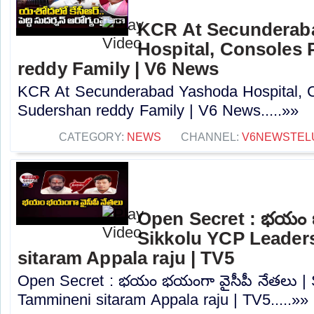
KCR At Secunderab
Hospital, Consoles
reddy Family | V6 News
KCR At Secunderabad Yashoda Hospital, 
Sudershan reddy Family | V6 News.....»»
CATEGORY:
NEWS
CHANNEL:
V6NEWSTEL
Open Secret : భయం భ
Sikkolu YCP Leader
sitaram Appala raju | TV5
Open Secret : భయం భయంగా వైసీపీ నేతలు | 
Tammineni sitaram Appala raju | TV5.....»»