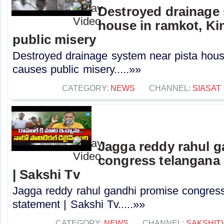
Destroyed drainage 
house in ramkot, Ki
public misery
Destroyed drainage system near pista hous
causes public misery.....»»
CATEGORY:
NEWS
CHANNEL:
SIASAT
Jagga reddy rahul 
congress telangana 
| Sakshi Tv
Jagga reddy rahul gandhi promise congress 
statement | Sakshi Tv.....»»
CATEGORY:
NEWS
CHANNEL:
SAKSHIT