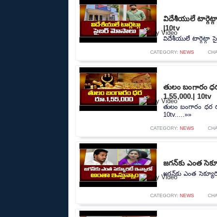
విదేశీయులే టార్గె
|10tv
విదేశీయులే టార్గెట్గా
CATEGORY:
NEWS
CH
తులం బంగారం ధర 
1,55,000.| 10tv
తులం బంగారం ధర రూ
10tv.....»»
CATEGORY:
NEWS
CH
జగన్‌కు ఎంత సెక్
జగన్‌కు ఎంత సెక్యూర
CATEGORY:
NEWS
CH