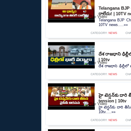
Telangana BJP C
రాలేదు! | 10TV 
Telangana BJP Chie
10TV news.....»»
CATEGORY:
NEWS
CH
దేశ రాజధాని ఢిల్
| 10tv
దేశ రాజధాని ఢిల్లీల
CATEGORY:
NEWS
CH
హై టెన్షన్‌కు దార
tension | 10tv
హై టెన్షన్‌కు దారి 
10tv.....»»
CATEGORY:
NEWS
CH