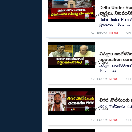
Delhi Under Rain
వానలు..నీటమునిగి
Delhi Under Rain A
ప్రాంతాలు | 10tv.....
CATEGORY:
NEWS
CH
విపక్షాల ఆందోళన
opposition conc
విపక్షాల ఆందోళనలతో
10tv.....»»
CATEGORY:
NEWS
CH
లీగల్ నోటీసులకు 
లీగల్ నోటీసులకు భయప
CATEGORY:
NEWS
CH