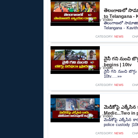
తెలంగాణలో సామాజ
to Telangana - 
తెలంగాణలో సామాజిక
Telangana - Kavitha
CATEGORY:
NEWS
CH
నైనీ గని నుంచి బ
begins | 10tv
నైనీ గని నుంచి బొగ్
10tv.....»»
CATEGORY:
NEWS
CH
మెడికోపై ఎక్కేసి
Medic...Two in 
మెడికోపై ఎక్కేసిన 
police custody |10t
CATEGORY:
NEWS
CH