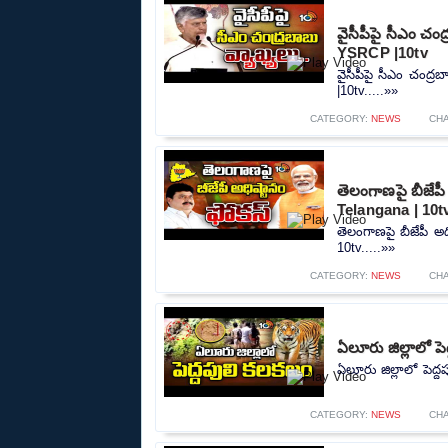
వైసీపీపై సీఎం చ
YSRCP |10tv
వైసీపీపై సీఎం చంద
|10tv.....»»
CATEGORY:
NEWS
CH
తెలంగాణపై బీజేప
Telangana | 10t
తెలంగాణపై బీజేపీ అ
10tv.....»»
CATEGORY:
NEWS
CH
ఏలూరు జిల్లాలో పె
ఏలూరు జిల్లాలో పెద్ద
CATEGORY:
NEWS
CH