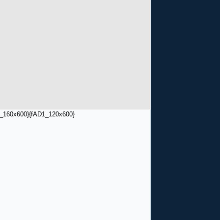
_160x600}
{fAD1_120x600}