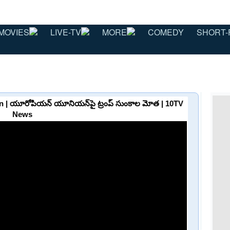
MOVIES
LIVE-TV
MORE
COMEDY
SHORT-
n | యూరోపియన్ యూనియన్‌పై ట్రంప్ సుంకాల మోత | 10TV
News