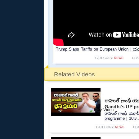
Trump Slaps Tariffs on European Union | య
CATEGORY:
NEWS
CHA
Related Videos
రాహుల్ గాంధీ యూపీ
Gandhi's UP pr
రాహుల్ గాంధీ యూపీ క
programme | 10tv..
CATEGORY:
NEWS
CH