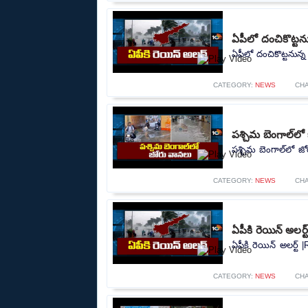
ఏపీలో దంచికొట్టను
ఏపీలో దంచికొట్టనున్న
CATEGORY:
NEWS
CH
పశ్చిమ బెంగాల్‌ల
పశ్చిమ బెంగాల్‌లో జ
CATEGORY:
NEWS
CH
ఏపీకి రెయిన్ అలర్
ఏపీకి రెయిన్ అలర్ట్ 
CATEGORY:
NEWS
CH