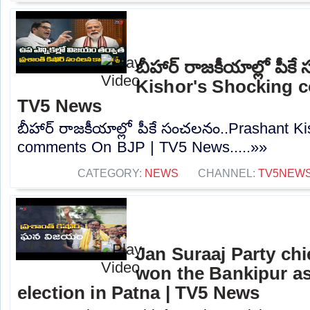
బీహార్ రాజకీయాల్లో పీ
Kishor's Shocking 
TV5 News
బీహార్ రాజకీయాల్లో పీకే సంచలనం..Prashant K
comments On BJP | TV5 News.....»»
CATEGORY:
NEWS
CHANNEL:
TV5NEW
Jan Suraaj Party chi
won the Bankipur a
election in Patna | TV5 News