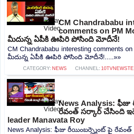
CM Chandrababu int
comments on PM Modi
మీదున్న ఏపీకి ఊపిరి పోసింది మోదీనే!
CM Chandrababu interesting comments on 
మీదున్న ఏపీకి ఊపిరి పోసింది మోదీనే!.....»»
CATEGORY:
NEWS
CHANNEL:
10TVNEWSTE
News Analysis: ఫీజు రీ
రేవంత్ సర్కార్ చేసింది 
leader Manavata Roy
News Analysis: ఫీజు రీయింబర్స్మెంట్ పై రేవంత్ స