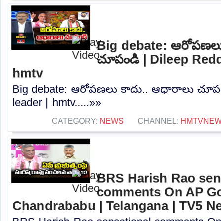
Big debate: ఆరోపణలు
చూపండి | Dileep Redd
hmtv
Big debate: ఆరోపణలు కాదు.. ఆధారాలు చూపం
leader | hmtv.....»»
CATEGORY:
NEWS
CHANNEL:
HMTVNE
BRS Harish Rao sen
comments On AP Go
Chandrababu | Telangana | TV5 N