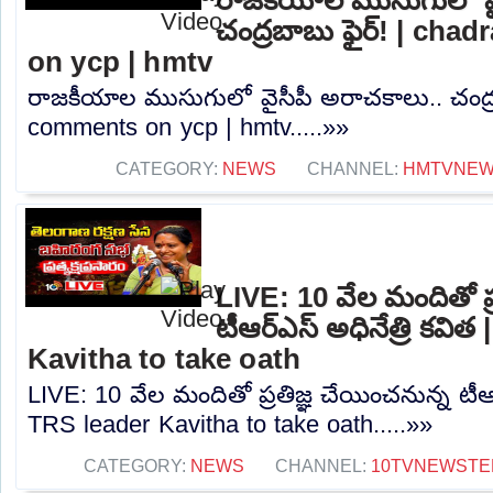
చంద్రబాబు ఫైర్! | ch
on ycp | hmtv
రాజకీయాల ముసుగులో వైసీపీ అరాచకాలు.. చంద్ర
comments on ycp | hmtv.....»»
CATEGORY:
NEWS
CHANNEL:
HMTVNE
LIVE: 10 వేల మందితో ప్
టీఆర్‌ఎస్‌ అధినేత్రి కవి
Kavitha to take oath
LIVE: 10 వేల మందితో ప్రతిజ్ఞ చేయించనున్న టీఆర్‌
TRS leader Kavitha to take oath.....»»
CATEGORY:
NEWS
CHANNEL:
10TVNEWSTE