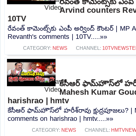
రేవంత్ కామెంట్స్‌కు ఎంపీ
Arvind counters Re
10TV
రేవంత్ కామెంట్స్‌కు ఎంపీ అర్వింద్ కౌంటర్ | MP
Revanth's comments | 10TV.....»»
CATEGORY:
NEWS
CHANNEL:
10TVNEWSTE
కేసీఆర్ ఫామ్‌హౌస్‌లో హరీ
Mahesh Kumar Gou
harishrao | hmtv
కేసీఆర్ ఫామ్‌హౌస్‌లో హరీశ్‌రావు క్షుద్రపూజల
comments on harishrao | hmtv.....»»
CATEGORY:
NEWS
CHANNEL:
HMTVNE