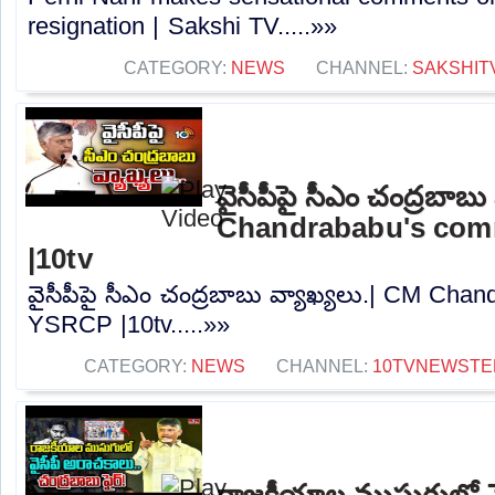
resignation | Sakshi TV.....»»
CATEGORY:
NEWS
CHANNEL:
SAKSHIT
వైసీపీపై సీఎం చంద్రబాబు
Chandrababu's co
|10tv
వైసీపీపై సీఎం చంద్రబాబు వ్యాఖ్యలు.| CM Ch
YSRCP |10tv.....»»
CATEGORY:
NEWS
CHANNEL:
10TVNEWSTE
రాజకీయాల ముసుగులో వై