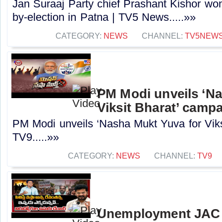
Jan Suraaj Party chief Prashant Kishor wo
by-election in Patna | TV5 News.....»»
CATEGORY:
NEWS
CHANNEL:
TV5NEW
PM Modi unveils ‘Na
Viksit Bharat’ campa
PM Modi unveils ‘Nasha Mukt Yuva for Viks
TV9.....»»
CATEGORY:
NEWS
CHANNEL:
TV9
Unemployment JAC