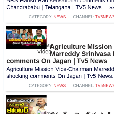
BRS Harish Rao sensational comments O
Chandrababu | Telangana | TV5 News.....»
CATEGORY:
NEWS
CHANNEL:
TV5NEW
Agriculture Mission
Marreddy Srinivasa
comments On Jagan | Tv5 News
Agriculture Mission Vice-Chairman Marred
shocking comments On Jagan | Tv5 News..
CATEGORY:
NEWS
CHANNEL:
TV5NEW