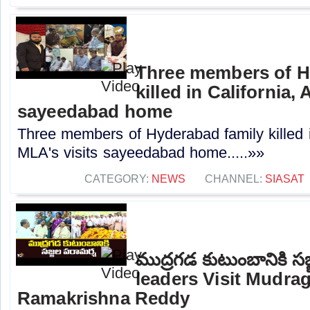
Three members of H
killed in California,
sayeedabad home
Three members of Hyderabad family killed i
MLA's visits sayeedabad home.....»»
CATEGORY:
NEWS
CHANNEL:
SIASAT
ముద్రగడ కుటుంబానికి స
leaders Visit Mudrag
Ramakrishna Reddy