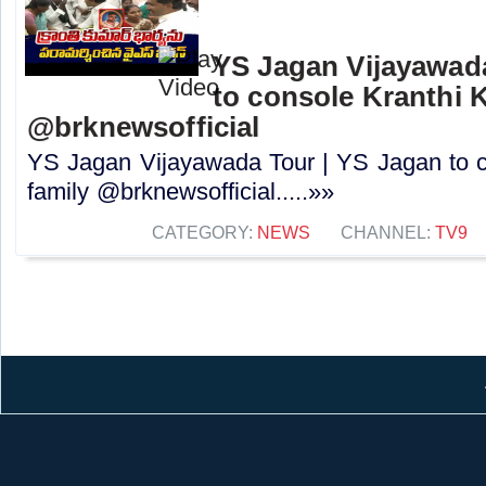
YS Jagan Vijayawada
to console Kranthi 
@brknewsofficial
YS Jagan Vijayawada Tour | YS Jagan to c
family @brknewsofficial.....»»
CATEGORY:
NEWS
CHANNEL:
TV9