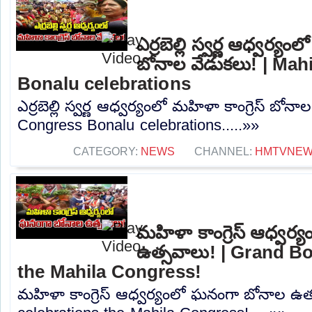
ఎర్రబెల్లి స్వర్ణ ఆధ్వర్యం
బోనాల వేడుకలు! | Mah
Bonalu celebrations
ఎర్రబెల్లి స్వర్ణ ఆధ్వర్యంలో మహిళా కాంగ్రెస్ బోన
Congress Bonalu celebrations.....»»
CATEGORY:
NEWS
CHANNEL:
HMTVNE
మహిళా కాంగ్రెస్ ఆధ్వర
ఉత్సవాలు! | Grand B
the Mahila Congress!
మహిళా కాంగ్రెస్ ఆధ్వర్యంలో ఘనంగా బోనాల ఉత