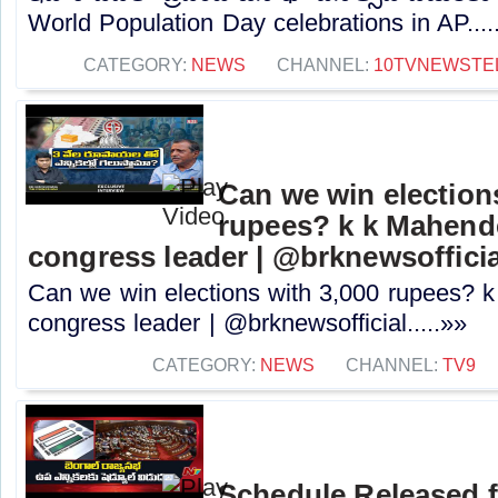
World Population Day celebrations in AP....
CATEGORY:
NEWS
CHANNEL:
10TVNEWSTE
Can we win election
rupees? k k Mahende
congress leader | @brknewsofficia
Can we win elections with 3,000 rupees? k
congress leader | @brknewsofficial.....»»
CATEGORY:
NEWS
CHANNEL:
TV9
Schedule Released f