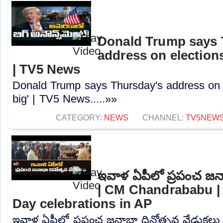
Donald Trump says 
address on elections 
| TV5 News
Donald Trump says Thursday's address on el
big' | TV5 News.....»»
CATEGORY:
NEWS
CHANNEL:
TV5NEW
ఇవాళ ఏపీలో ప్రపంచ జనా
| CM Chandrababu |
Day celebrations in AP
ఇవాళ ఏపీలో ప్రపంచ జనాభా దినోత్సవ వేడుకలు