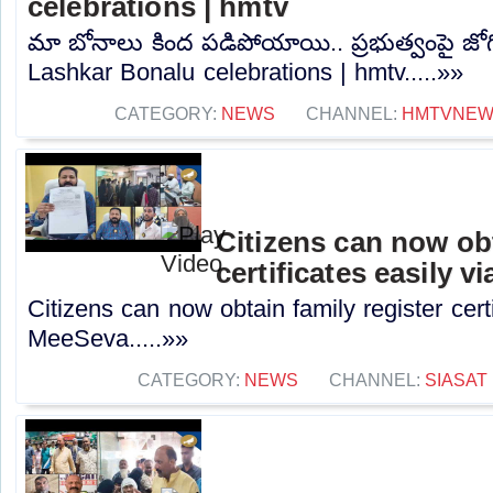
celebrations | hmtv
మా బోనాలు కింద పడిపోయాయి.. ప్రభుత్వంపై జోగి
Lashkar Bonalu celebrations | hmtv.....»»
CATEGORY:
NEWS
CHANNEL:
HMTVNE
Citizens can now obt
certificates easily 
Citizens can now obtain family register certi
MeeSeva.....»»
CATEGORY:
NEWS
CHANNEL:
SIASAT