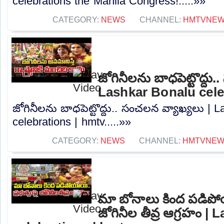
celebrations the Mahila Congress!.....»»
CATEGORY:
NEWS
CHANNEL:
HMTVNE
జోగినీలను బాధపెట్టొద్దు
Lashkar Bonalu cele
జోగినీలను బాధపెట్టొద్దు.. సంచలన వ్యాఖ్యలు | 
celebrations | hmtv.....»»
CATEGORY:
NEWS
CHANNEL:
HMTVNE
మా బోనాలు కింద పడిపోయ
జోగినీల తీవ్ర ఆగ్రహం |