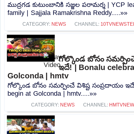
ముద్రగడ కుటుంబానికి సజ్జల పరామర్శ | YCP l
family | Sajjala Ramakrishna Reddy.....»»
CATEGORY:
NEWS
CHANNEL:
10TVNEWSTE
గోల్కొండ బోనం సమర్పించే
ఇదే! | Bonalu celebr
Golconda | hmtv
గోల్కొండ బోనం సమర్పించే విశిష్ట సంప్రదాయం ఇద
begin at Golconda | hmtv.....»»
CATEGORY:
NEWS
CHANNEL:
HMTVNE