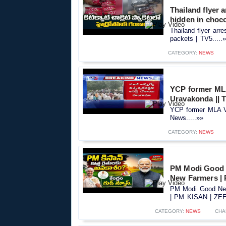
Thailand flyer 
hidden in choco
Thailand flyer arre
packets | TV5.....
CATEGORY:
NEWS
YCP former MLA
Uravakonda || 
YCP former MLA Vi
News.....»»
CATEGORY:
NEWS
PM Modi Good 
New Farmers |
PM Modi Good New
| PM KISAN | ZEE 
CATEGORY:
NEWS
CHA