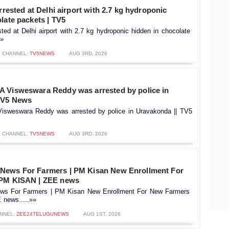
arrested at Delhi airport with 2.7 kg hydroponic
late packets | TV5
sted at Delhi airport with 2.7 kg hydroponic hidden in chocolate
»»
CHANNEL:
TV5NEWS
AUG 3RD, 2026
 Visweswara Reddy was arrested by police in
TV5 News
sweswara Reddy was arrested by police in Uravakonda || TV5
CHANNEL:
TV5NEWS
AUG 3RD, 2026
News For Farmers | PM Kisan New Enrollment For
 PM KISAN | ZEE news
s For Farmers | PM Kisan New Enrollment For New Farmers
news.....»»
NNEL:
ZEE24TELUGUNEWS
AUG 1ST, 2026