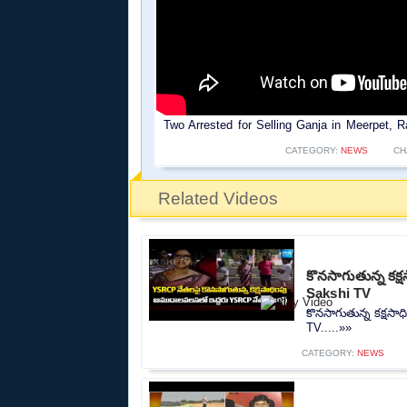
Two Arrested for Selling Ganja in Meerpet, 
CATEGORY:
NEWS
CH
Related Videos
కొనసాగుతున్న కక
Sakshi TV
కొనసాగుతున్న కక్షస
TV.....»»
CATEGORY:
NEWS