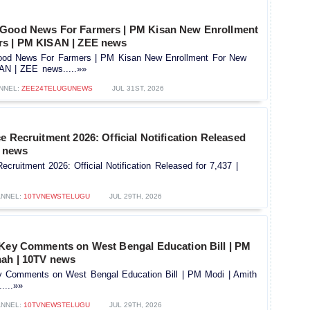
 Good News For Farmers | PM Kisan New Enrollment
rs | PM KISAN | ZEE news
od News For Farmers | PM Kisan New Enrollment For New
AN | ZEE news.....»»
NNEL:
ZEE24TELUGUNEWS
JUL 31ST, 2026
e Recruitment 2026: Official Notification Released
V news
ecruitment 2026: Official Notification Released for 7,437 |
NNEL:
10TVNEWSTELUGU
JUL 29TH, 2026
 Key Comments on West Bengal Education Bill | PM
hah | 10TV news
y Comments on West Bengal Education Bill | PM Modi | Amith
....»»
NNEL:
10TVNEWSTELUGU
JUL 29TH, 2026