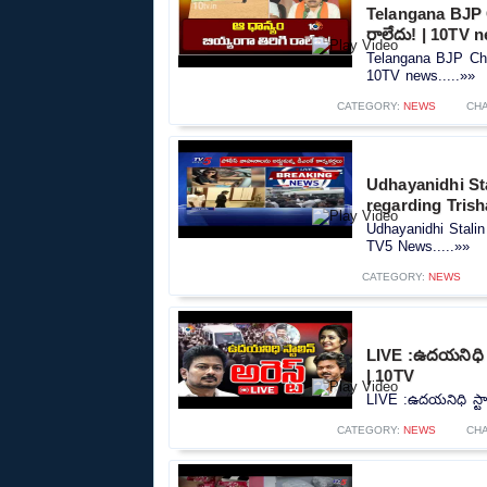
Telangana BJP C
రాలేదు! | 10TV 
Telangana BJP Chie
10TV news.....»»
CATEGORY:
NEWS
CH
Udhayanidhi Sta
regarding Tris
Udhayanidhi Stalin
TV5 News.....»»
CATEGORY:
NEWS
LIVE :ఉదయనిధి స్
| 10TV
LIVE :ఉదయనిధి స్టాల
CATEGORY:
NEWS
CH