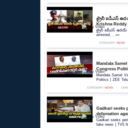
ట్రైనీ ఐపీఎస్‌ ఉదయ
Krishna Reddy 
ట్రైనీ ఐపీఎస్‌ ఉదయ్‌
arrested.....»»
CATEGORY:
NEWS
Mandala Samel 
Congress Polit
Mandala Samel Vs 
Politics | ZEE Tel
CATEGORY:
NEWS
CHA
Gadkari seeks 
defamation aga
Gadkari seeks per
fake news | TV5 N