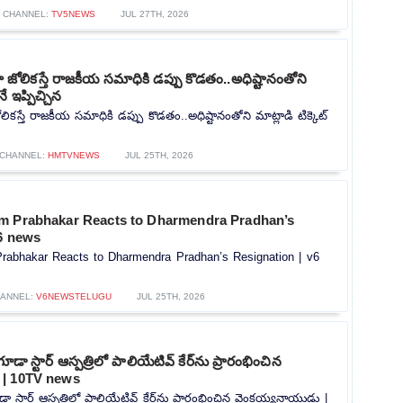
CHANNEL:
TV5NEWS
JUL 27TH, 2026
ోలికస్తే రాజకీయ సమాధికి డప్పు కొడతం..అధిష్టానంతోని
నే ఇప్పిచ్చిన
కస్తే రాజకీయ సమాధికి డప్పు కొడతం..అధిష్టానంతోని మాట్లాడి టిక్కెట్
CHANNEL:
HMTVNEWS
JUL 25TH, 2026
m Prabhakar Reacts to Dharmendra Pradhan’s
v6 news
rabhakar Reacts to Dharmendra Pradhan’s Resignation | v6
ANNEL:
V6NEWSTELUGU
JUL 25TH, 2026
గూడా స్టార్ ఆస్పత్రిలో పాలియేటివ్ కేర్‌ను ప్రారంభించిన
 | 10TV news
డా స్టార్ ఆస్పత్రిలో పాలియేటివ్ కేర్‌ను ప్రారంభించిన వెంకయ్యనాయుడు |