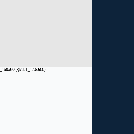
_160x600}
{fAD1_120x600}