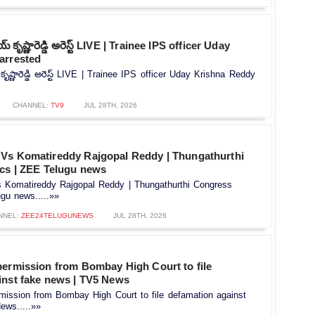
్‌ కృష్ణారెడ్డి అరెస్ట్ LIVE | Trainee IPS officer Uday
arrested
 కృష్ణారెడ్డి అరెస్ట్ LIVE | Trainee IPS officer Uday Krishna Reddy
CHANNEL:
TV9
JUL 28TH, 2026
Vs Komatireddy Rajgopal Reddy | Thungathurthi
ics | ZEE Telugu news
Komatireddy Rajgopal Reddy | Thungathurthi Congress
ugu news.....»»
NNEL:
ZEE24TELUGUNEWS
JUL 28TH, 2026
permission from Bombay High Court to file
inst fake news | TV5 News
mission from Bombay High Court to file defamation against
ews.....»»