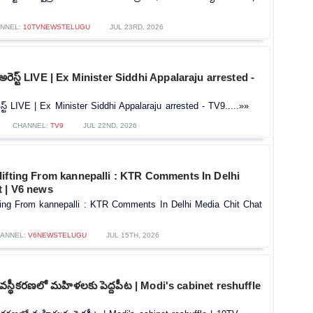
NNEL:
10TVNEWSTELUGU
JUL 23RD, 2026
 అరెస్ట్ LIVE | Ex Minister Siddhi Appalaraju arrested -
ెస్ట్ LIVE | Ex Minister Siddhi Appalaraju arrested - TV9.....»»
CHANNEL:
TV9
JUL 22ND, 2026
lifting From kannepalli : KTR Comments In Delhi
t | V6 news
ting From kannepalli : KTR Comments In Delhi Media Chit Chat
ANNEL:
V6NEWSTELUGU
JUL 15TH, 2026
వ్యవస్థీకరణలో మహిళలకు పెద్దపీట | Modi's cabinet reshuffle