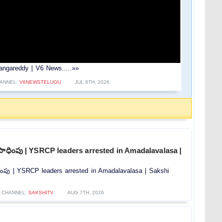
Rangareddy | V6 News.....»»
ANNEL:
V6NEWSTELUGU
JUL 8TH, 2026
్షసాధింపు | YSRCP leaders arrested in Amadalavalasa |
ాధింపు | YSRCP leaders arrested in Amadalavalasa | Sakshi
CHANNEL:
SAKSHITV
AUG 7TH, 2026