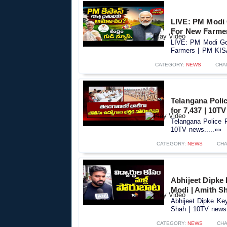
LIVE: PM Modi
For New Farme
LIVE: PM Modi Go
Farmers | PM KIS
CATEGORY:
NEWS
CHA
Telangana Polic
for 7,437 | 10T
Telangana Police R
10TV news.....»»
CATEGORY:
NEWS
CHA
Abhijeet Dipke
Modi | Amith S
Abhijeet Dipke Ke
Shah | 10TV news.
CATEGORY:
NEWS
CHA