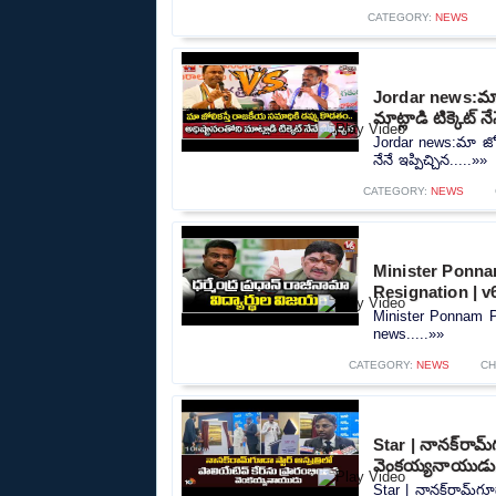
CATEGORY:
NEWS
Jordar news:మా జ
మాట్లాడి టిక్కెట్ నే
Jordar news:మా జోలి
నేనే ఇప్పిచ్చిన.....»»
CATEGORY:
NEWS
Minister Ponna
Resignation | 
Minister Ponnam P
news.....»»
CATEGORY:
NEWS
CH
Star | నానక్‌రామ్‌
వెంకయ్యనాయుడు
Star | నానక్‌రామ్‌గూ