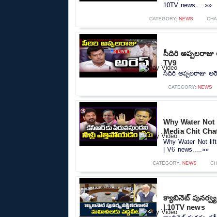
10TV news.....»»
CATEGORY:
NEWS
CHA
సీదిరి అప్పలరాజు
TV9
సీదిరి అప్పలరాజు అర
CATEGORY:
NEWS
Why Water Not 
Media Chit Cha
Why Water Not lif
| V6 news.....»»
CATEGORY:
NEWS
CH
క్యాబినెట్ పునర్
| 10TV news