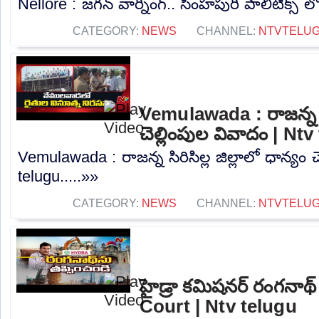
Nellore : జగన్ వార్నింగ్.. సింహపురి పాలిటిక్స్ ల
CATEGORY:
NEWS
CHANNEL:
NTVTELU
Vemulawada : రాజన్న సిర
చెల్లింపుల వివాదం | Nt
Vemulawada : రాజన్న సిరిసిల్ల జిల్లాలో ధాన్యం 
telugu.....»»
CATEGORY:
NEWS
CHANNEL:
NTVTELU
హైడ్రా కమిషనర్ రంగనాథ్
Court | Ntv telugu