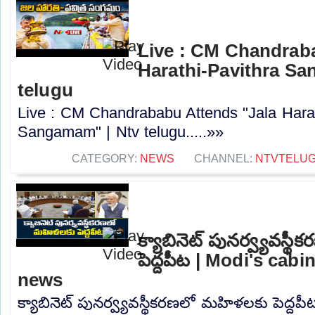
Live : CM Chandrab
Harathi-Pavithra Sa
telugu
Live : CM Chandrababu Attends "Jala Harat
Sangamam" | Ntv telugu.....»»
CATEGORY:
NEWS
CHANNEL:
NTVTELU
క్యాబినెట్ పునర్వ్యవస్
పెద్దపీట | Modi's cabi
news
క్యాబినెట్ పునర్వ్యవస్థీకరణలో మహిళలకు పెద్దపీ