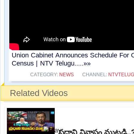
Union Cabinet Announces Schedule For 
Census | NTV Telugu.....»»
CATEGORY:
NEWS
CHANNEL:
NTVTELU
Related Videos
ప్రధాని నివాసం ముట్టడి.