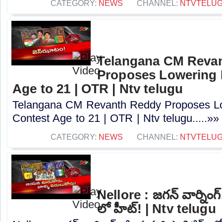
CATEGORY:
NEWS
CHANNEL:
NTVTELU
Telangana CM Reva
Proposes Lowering 
Age to 21 | OTR | Ntv telugu
Telangana CM Revanth Reddy Proposes Lo
Contest Age to 21 | OTR | Ntv telugu.....»»
CATEGORY:
NEWS
CHANNEL:
NTVTELU
Nellore : జగన్ వార్నింగ్
లో హీట్! | Ntv telugu