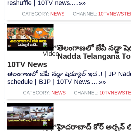
reshuffle | 10TV news.....»»
CATEGORY:
NEWS
CHANNEL:
10TVNEWSTE
తెలంగాణలో జేపీ నడ్డా షెడ
Nadda Telangana Tou
10TV News
తెలంగాణలో జేపీ నడ్డా షెడ్యూల్ ఇదే..! | JP N
schedule | BJP | 10TV News.....»»
CATEGORY:
NEWS
CHANNEL:
10TVNEWST
హైదరాబాద్ కోర్ అర్బన్ ల