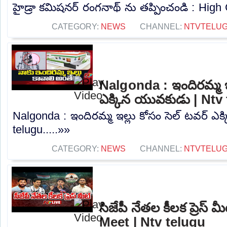
హైడ్రా కమిషనర్ రంగనాథ్ ను తప్పించండి : High C
CATEGORY:
NEWS
CHANNEL:
NTVTELU
Nalgonda : ఇందిరమ్మ ఇల
ఎక్కిన యువకుడు | Ntv
Nalgonda : ఇందిరమ్మ ఇల్లు కోసం సెల్ టవర్ ఎ
telugu.....»»
CATEGORY:
NEWS
CHANNEL:
NTVTELU
సిజేపీ నేతల కీలక ప్రెస్
Meet | Ntv telugu