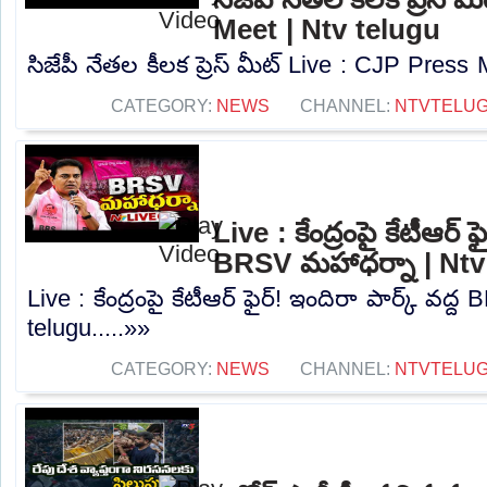
Meet | Ntv telugu
సిజేపీ నేతల కీలక ప్రెస్ మీట్ Live : CJP Press 
CATEGORY:
NEWS
CHANNEL:
NTVTELU
Live : కేంద్రంపై కేటీఆర్ ఫ
BRSV మహాధర్నా | Ntv
Live : కేంద్రంపై కేటీఆర్ ఫైర్! ఇందిరా పార్క్ వద
telugu.....»»
CATEGORY:
NEWS
CHANNEL:
NTVTELU