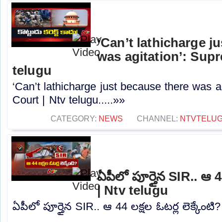
‘Can’t lathicharge j
was agitation’: Sup
telugu
‘Can’t lathicharge just because there was a
Court | Ntv telugu.....»»
CATEGORY:
NEWS
CHANNEL:
NTVTELU
ఏపీలో పూర్తైన SIR.. ఆ 44
| Ntv telugu
ఏపీలో పూర్తైన SIR.. ఆ 44 లక్షల ఓటర్ల లెక్కేంటి?