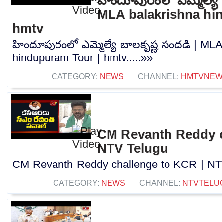
హిందూపురంలో ఎమ్మెల్యే 
MLA balakrishna hi
hmtv
హిందూపురంలో ఎమ్మెల్యే బాలకృష్ణ సందడి | MLA
hindupuram Tour | hmtv.....»»
CATEGORY:
NEWS
CHANNEL:
HMTVNE
CM Revanth Reddy c
NTV Telugu
CM Revanth Reddy challenge to KCR | NTV
CATEGORY:
NEWS
CHANNEL:
NTVTELU