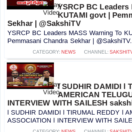
YSRCP BC Leaders 
KUTAMI govt | Pem
Sekhar | @SakshiTV
YSRCP BC Leaders MASS Warning To KUT
Pemmasani Chandra Sekhar | @SakshiTV..
CATEGORY:
NEWS
CHANNEL:
SAKSHIT
l SUDHIR DAMIDI l
AMERICAN TELUGU
INTERVIEW WITH SAILESH sakshi
l SUDHIR DAMIDI l TIRUMAL REDDY l
ASSOCIATION l INTERVIEW WITH SAILESH 
CATEGORY:
NEWS
CHANNEL:
SAKSHIT