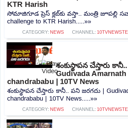
KTR Harish
సోమాజిగూడ ప్రెస్‌ క్లబ్‌కు వస్తా.. మంత్రి జూపల్లి 
challenge to KTR Harish.....»»
CATEGORY:
NEWS
CHANNEL:
10TVNEWST
శంకుస్థాపన చేస్తారు కానీ
Gudivada Amarnath 
chandrababu | 10TV News
శంకుస్థాపన చేస్తారు కానీ.. పని జరగదు | Gudi
chandrababu | 10TV News.....»»
CATEGORY:
NEWS
CHANNEL:
10TVNEWST