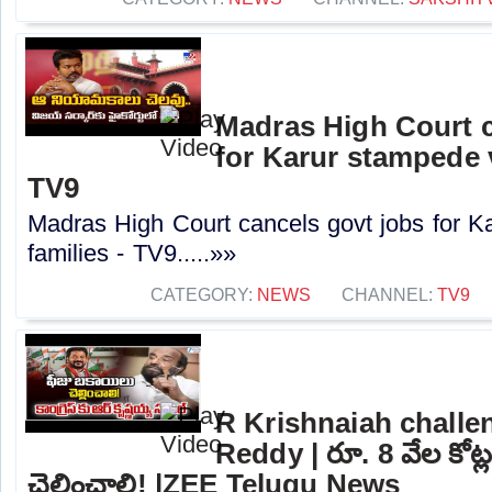
Madras High Court c
for Karur stampede v
TV9
Madras High Court cancels govt jobs for K
families - TV9.....»»
CATEGORY:
NEWS
CHANNEL:
TV9
R Krishnaiah challe
Reddy | రూ. 8 వేల కోట్
చెల్లించాలి! |ZEE Telugu News