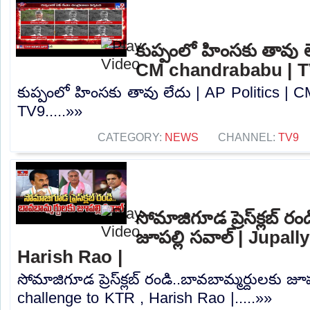
కుప్పంలో హింసకు తావు ల
CM chandrababu | 
కుప్పంలో హింసకు తావు లేదు | AP Politics | 
TV9.....»»
CATEGORY:
NEWS
CHANNEL:
TV9
సోమాజిగూడ ప్రెస్‌క్లబ్ ర
జూపల్లి సవాల్ | Jupal
Harish Rao |
సోమాజిగూడ ప్రెస్‌క్లబ్ రండి..బావబామ్మర్దులకు జూప
challenge to KTR , Harish Rao |.....»»