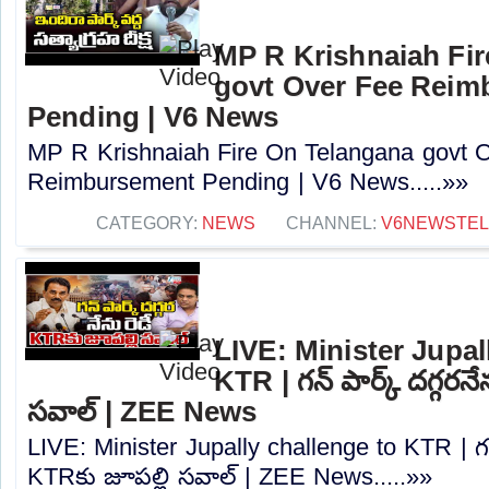
MP R Krishnaiah Fi
govt Over Fee Reim
Pending | V6 News
MP R Krishnaiah Fire On Telangana govt 
Reimbursement Pending | V6 News.....»»
CATEGORY:
NEWS
CHANNEL:
V6NEWSTE
LIVE: Minister Jupal
KTR | గన్ పార్క్ దగ్గరన
సవాల్ | ZEE News
LIVE: Minister Jupally challenge to KTR | గన్ 
KTRకు జూపల్లి సవాల్ | ZEE News.....»»