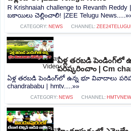
R Krishnaiah challenge to Revanth Reddy | ర
బకాయిలు చెల్లించాలి! |ZEE Telugu News.....»
CATEGORY:
NEWS
CHANNEL:
ZEE24TELUG
ఏళ్ల తరబడి పెండింగ్‌లో
పరిష్కరించాం | Cm ch
ఏళ్ల తరబడి పెండింగ్‌లో ఉన్న భూ వివాదాలు పరి
chandrababu | hmtv.....»»
CATEGORY:
NEWS
CHANNEL:
HMTVNE