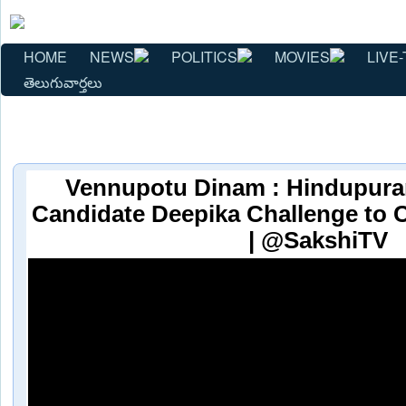
HOME
NEWS
POLITICS
MOVIES
LIVE-
తెలుగువార్తలు
Vennupotu Dinam : Hindupu
Candidate Deepika Challenge to
| @SakshiTV