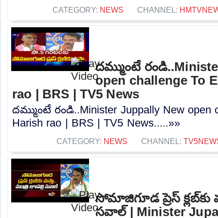
CATEGORY:
NEWS
CHANNEL:
HMTVNE
దమ్ముంటే రండి..Minis
open challenge To E
rao | BRS | TV5 News
దమ్ముంటే రండి..Minister Juppally New open 
Harish rao | BRS | TV5 News.....»»
CATEGORY:
NEWS
CHANNEL:
TV5NEW
సోమాజిగూడ ప్రెస్‌ క్లబ్‌కు 
సవాల్ | Minister Jupa