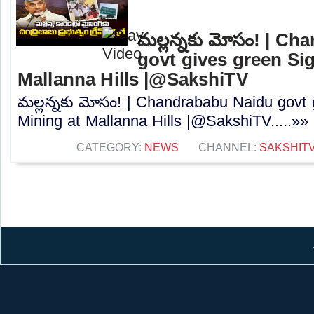
మల్లన్నకు మోసం! | C
govt gives green Sig
Mallanna Hills |@SakshiTV
మల్లన్నకు మోసం! | Chandrababu Naidu govt 
Mining at Mallanna Hills |@SakshiTV.....»»
CATEGORY:
NEWS
CHANNEL:
SAKSHIT