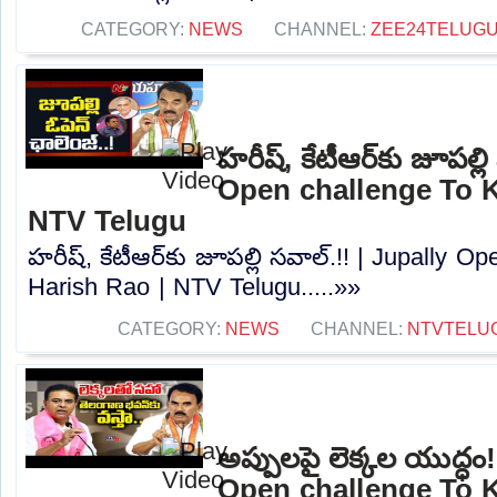
CATEGORY:
NEWS
CHANNEL:
ZEE24TELUG
హరీష్, కేటీఆర్‌కు జూపల్ల
Open challenge To K
NTV Telugu
హరీష్, కేటీఆర్‌కు జూపల్లి సవాల్.!! | Jupally 
Harish Rao | NTV Telugu.....»»
CATEGORY:
NEWS
CHANNEL:
NTVTELU
అప్పులపై లెక్కల యుద్ధం
Open challenge To