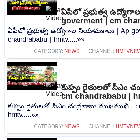
ఏపీలో ప్రభుత్వ ఉద్యోగ
goverment | cm cha
ఏపీలో ప్రభుత్వ ఉద్యోగాల నియామకాలు | Ap g
chandrababu | hmtv.....»»
CATEGORY:
NEWS
CHANNEL:
HMTVNE
కుప్పం రైతులతో సీఎం చ
cm chandrababu | h
కుప్పం రైతులతో సీఎం చంద్రబాబు ముఖముఖి | 
hmtv.....»»
CATEGORY:
NEWS
CHANNEL:
HMTVNE