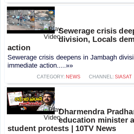
Sewerage crisis de
division, Locals de
action
Sewerage crisis deepens in Jambagh divis
immediate action.....»»
CATEGORY:
NEWS
CHANNEL:
SIASAT
Dharmendra Pradhan
education minister 
student protests | 10TV News