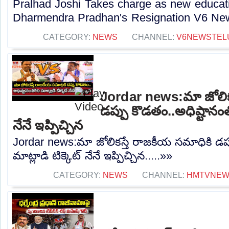
Pralhad Joshi Takes charge as new educatio
Dharmendra Pradhan's Resignation V6 New
CATEGORY:
NEWS
CHANNEL:
V6NEWSTEL
Jordar news:మా జోలిక
డప్పు కొడతం..అధిష్టానంతో
నేనే ఇప్పిచ్చిన
Jordar news:మా జోలికస్తే రాజకీయ సమాధికి డప్
మాట్లాడి టిక్కెట్ నేనే ఇప్పిచ్చిన.....»»
CATEGORY:
NEWS
CHANNEL:
HMTVNE