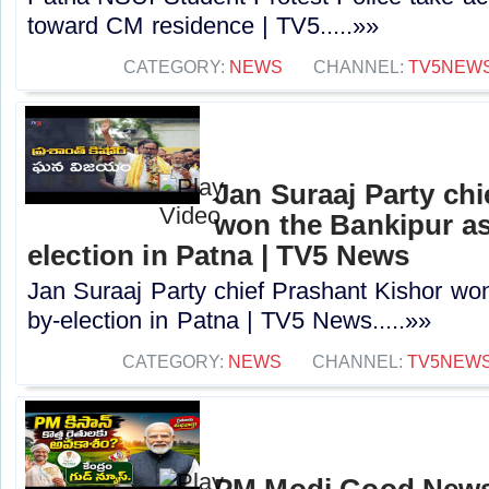
toward CM residence | TV5.....»»
CATEGORY:
NEWS
CHANNEL:
TV5NEW
Jan Suraaj Party chi
won the Bankipur a
election in Patna | TV5 News
Jan Suraaj Party chief Prashant Kishor wo
by-election in Patna | TV5 News.....»»
CATEGORY:
NEWS
CHANNEL:
TV5NEW
PM Modi Good News