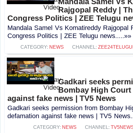
Mandala Samel Vs 
Rajgopal Reddy | Th
Congress Politics | ZEE Telugu n
Mandala Samel Vs Komatireddy Rajgopal R
Congress Politics | ZEE Telugu news.....»»
CATEGORY:
NEWS
CHANNEL:
ZEE24TELUG
Gadkari seeks perm
Bombay High Court t
against fake news | TV5 News
Gadkari seeks permission from Bombay High
defamation against fake news | TV5 News..
CATEGORY:
NEWS
CHANNEL:
TV5NEW