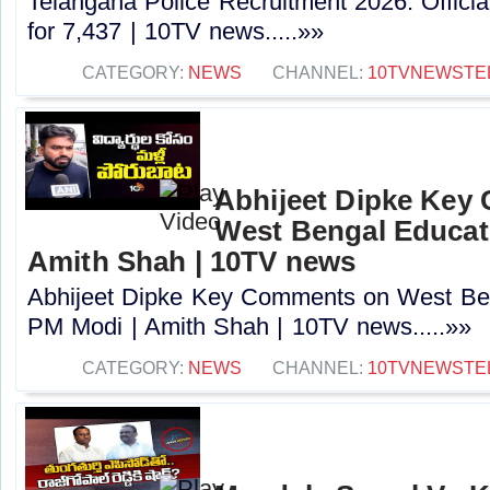
Telangana Police Recruitment 2026: Officia
for 7,437 | 10TV news.....»»
CATEGORY:
NEWS
CHANNEL:
10TVNEWSTE
Abhijeet Dipke Key
West Bengal Educati
Amith Shah | 10TV news
Abhijeet Dipke Key Comments on West Beng
PM Modi | Amith Shah | 10TV news.....»»
CATEGORY:
NEWS
CHANNEL:
10TVNEWSTE