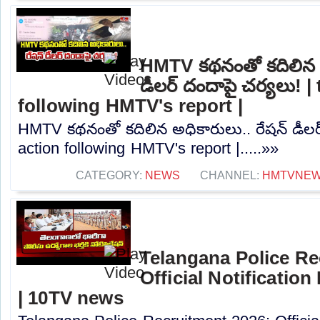
HMTV కథనంతో కదిలిన అ
డీలర్ దందాపై చర్యలు! |
following HMTV's report |
HMTV కథనంతో కదిలిన అధికారులు.. రేషన్ డీలర్
action following HMTV's report |.....»»
CATEGORY:
NEWS
CHANNEL:
HMTVNE
Telangana Police Re
Official Notification
| 10TV news