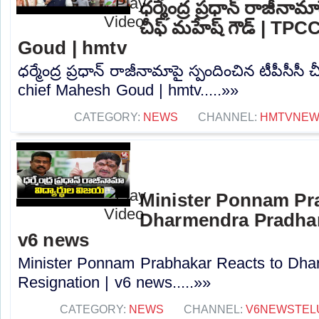
ధర్మేంద్ర ప్రధాన్ రాజీనామ
చీఫ్ మహేష్ గౌడ్ | TP
Goud | hmtv
ధర్మేంద్ర ప్రధాన్ రాజీనామాపై స్పందించిన టీపీసీస
chief Mahesh Goud | hmtv.....»»
CATEGORY:
NEWS
CHANNEL:
HMTVNE
Minister Ponnam Pr
Dharmendra Pradhan
v6 news
Minister Ponnam Prabhakar Reacts to Dha
Resignation | v6 news.....»»
CATEGORY:
NEWS
CHANNEL:
V6NEWSTEL