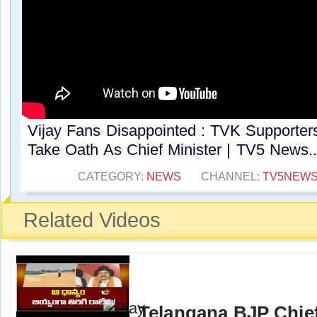
Vijay Fans Disappointed : TVK Supporte
Take Oath As Chief Minister | TV5 News..
CATEGORY:
NEWS
CHANNEL:
TV5NEW
Related Videos
Telangana BJP Chi