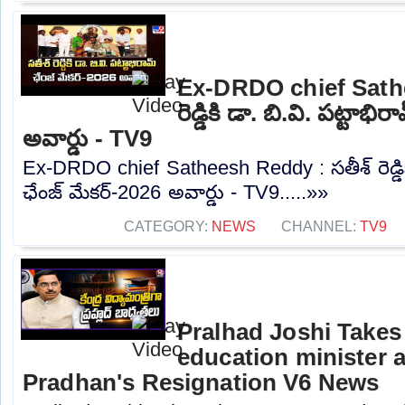
Ex-DRDO chief Sathe
రెడ్డికి డా. బి.వి. పట్టాభ
అవార్డు - TV9
Ex-DRDO chief Satheesh Reddy : సతీశ్ రెడ్డికి
ఛేంజ్ మేకర్-2026 అవార్డు - TV9.....»»
CATEGORY:
NEWS
CHANNEL:
TV9
Pralhad Joshi Takes
education minister 
Pradhan's Resignation V6 News