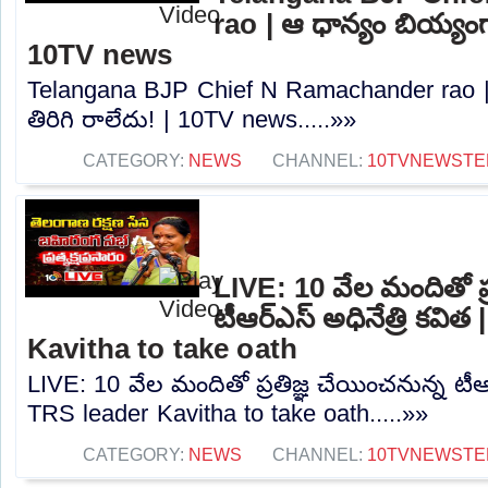
rao | ఆ ధాన్యం బియ్యంగా
10TV news
Telangana BJP Chief N Ramachander rao |
తిరిగి రాలేదు! | 10TV news.....»»
CATEGORY:
NEWS
CHANNEL:
10TVNEWSTE
LIVE: 10 వేల మందితో ప్
టీఆర్‌ఎస్‌ అధినేత్రి కవి
Kavitha to take oath
LIVE: 10 వేల మందితో ప్రతిజ్ఞ చేయించనున్న టీఆర్‌
TRS leader Kavitha to take oath.....»»
CATEGORY:
NEWS
CHANNEL:
10TVNEWSTE