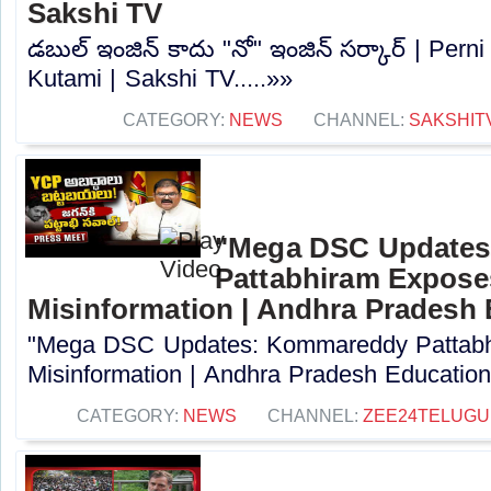
Sakshi TV
డబుల్ ఇంజిన్ కాదు "నో" ఇంజిన్ సర్కార్ | Pe
Kutami | Sakshi TV.....»»
CATEGORY:
NEWS
CHANNEL:
SAKSHIT
"Mega DSC Update
Pattabhiram Expos
Misinformation | Andhra Pradesh
"Mega DSC Updates: Kommareddy Pattab
Misinformation | Andhra Pradesh Education
CATEGORY:
NEWS
CHANNEL:
ZEE24TELUG