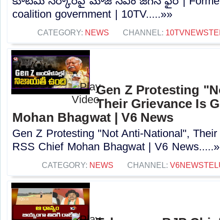
కూటమి సర్కార్‌పై మాజీ సీఎం జగన్ ఫైర్ | Form
coalition government | 10TV.....»»
CATEGORY:
NEWS
CHANNEL:
10TVNEWSTE
Gen Z Protesting "No
Their Grievance Is 
Mohan Bhagwat | V6 News
Gen Z Protesting "Not Anti-National", Thei
RSS Chief Mohan Bhagwat | V6 News.....»
CATEGORY:
NEWS
CHANNEL:
V6NEWSTEL