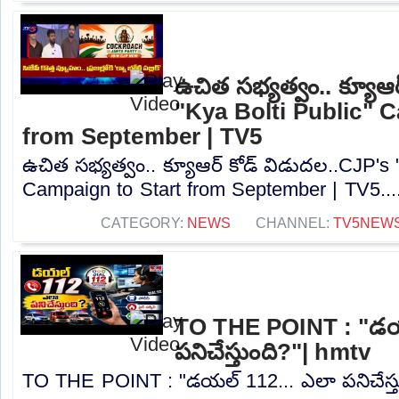
ఉచిత సభ్యత్వం.. క్యూఆ
"Kya Bolti Public" 
from September | TV5
ఉచిత సభ్యత్వం.. క్యూఆర్ కోడ్ విడుదల..CJP's 
Campaign to Start from September | TV5...
CATEGORY:
NEWS
CHANNEL:
TV5NEW
TO THE POINT : "డయ
పనిచేస్తుంది?"| hmtv
TO THE POINT : "డయల్ 112... ఎలా పనిచేస్తుం