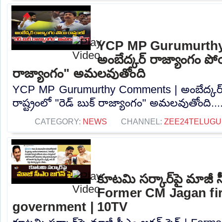
YCP MP Gurumurth
అంబేద్కర్ రాజ్యాంగం పోయి
రాజ్యాంగం" అమలవుతోంది
YCP MP Gurumurthy Comments | అంబేద్కర్
రాష్ట్రంలో "రెడ్ బుక్ రాజ్యాంగం" అమలవుతోంది...
CATEGORY:
NEWS
CHANNEL:
ZEE24TELUG
కూటమి సర్కార్‌పై మాజీ స
Former CM Jagan fir
government | 10TV