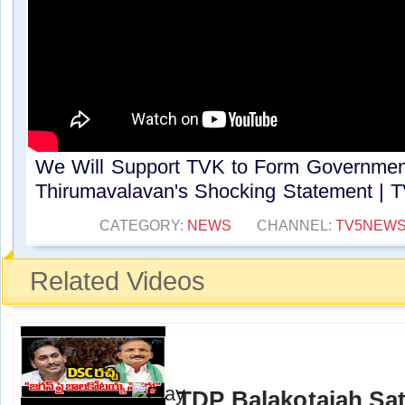
We Will Support TVK to Form Governme
Thirumavalavan's Shocking Statement | T
CATEGORY:
NEWS
CHANNEL:
TV5NEW
Related Videos
TDP Balakotaiah Sat