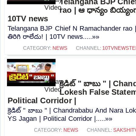
Telangana BJP Chi
rao | ఆ ధాన్యం బియ్యంగా
10TV news
Telangana BJP Chief N Ramachander rao |
తిరిగి రాలేదు! | 10TV news.....»»
CATEGORY:
NEWS
CHANNEL:
10TVNEWSTE
క్రెడిట్ " బాబు " | C
Lokesh False Statem
Political Corridor |
క్రెడిట్ " బాబు " | Chandrababu And Nara Lo
YS Jagan | Political Corridor |.....»»
CATEGORY:
NEWS
CHANNEL:
SAKSHIT