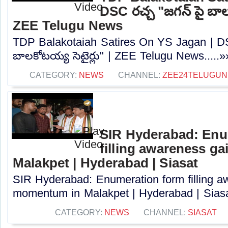
DSC రచ్చ "జగన్ పై బాలక
ZEE Telugu News
TDP Balakotaiah Satires On YS Jagan | DS
బాలకోటయ్య సెటైర్లు" | ZEE Telugu News.....»
CATEGORY:
NEWS
CHANNEL:
ZEE24TELUGU
SIR Hyderabad: Enu
filling awareness g
Malakpet | Hyderabad | Siasat
SIR Hyderabad: Enumeration form filling a
momentum in Malakpet | Hyderabad | Siasat
CATEGORY:
NEWS
CHANNEL:
SIASAT