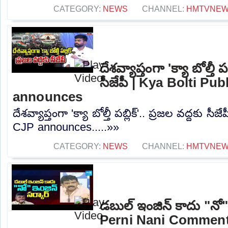
CATEGORY:
NEWS
CHANNEL:
HMTVNE
దేశవ్యాప్తంగా 'క్యా బోల్తీ పబ
సీజేపీ | Kya Bolti Pub
announces
దేశవ్యాప్తంగా 'క్యా బోల్తీ పబ్లిక్'.. ప్రజల వద్దకు సీ
CJP announces.....»»
CATEGORY:
NEWS
CHANNEL:
HMTVNE
డబుల్ ఇంజిన్ కాదు "నో" 
Perni Nani Comment