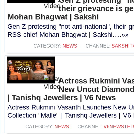
their grievance is g
Mohan Bhagwat | Sakshi
Gen Z protesting "not anti-national", their 
RSS chief Mohan Bhagwat | Sakshi.....»»
CATEGORY:
NEWS
CHANNEL:
SAKSHIT
Actress Rukmini Va
New Uncut Diamond 
| Tanishq Jewellers | V6 News
Actress Rukmini Vasanth Launches New U
Collection "Malle" | Tanishq Jewellers | V6
CATEGORY:
NEWS
CHANNEL:
V6NEWSTEL