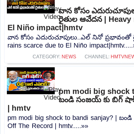
వాన కోసం ఎదురుచూపులు.
రైతుల ఆవేదన | Heavy 
El Niño impact|hmtv
వాన కోసం ఎదురుచూపులు..ఎల్ నినో ప్రభావంతో
rains scarce due to El Niño impact|hmtv....
CATEGORY:
NEWS
CHANNEL:
HMTVNE
pm modi big shock t
బండి సంజయ్ కు బిగ్ షా
| hmtv
pm modi big shock to bandi sanjay? | బండి 
Off The Record | hmtv.....»»