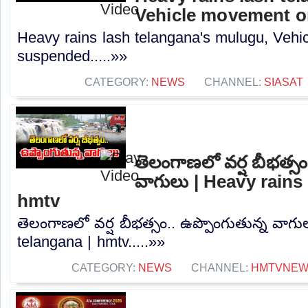
Vehicle movement 
Heavy rains lash telangana's mulugu, Veh
suspended.....»»
CATEGORY:
NEWS
CHANNEL:
SIASAT
తెలంగాణలో వర్ష బీభత్సం
వాగులు | Heavy rains 
hmtv
తెలంగాణలో వర్ష బీభత్సం.. ఉప్పొంగుతున్న వాగు
telangana | hmtv.....»»
CATEGORY:
NEWS
CHANNEL:
HMTVNE