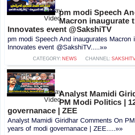
pm modi Speech An
Macron inaugurate t
Innovates event @SakshiTV
pm modi Speech And inaugurates Macron in
Innovates event @SakshiTV.....»»
CATEGORY:
NEWS
CHANNEL:
SAKSHIT
Analyst Mamidi Gir
PM Modi Politics | 1
governanace | ZEE
Analyst Mamidi Giridhar Comments On PM M
years of modi governanace | ZEE.....»»