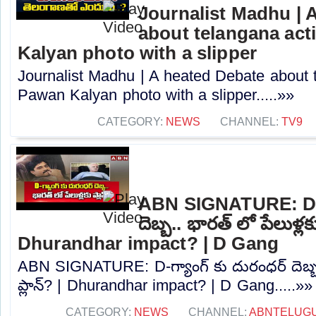
Journalist Madhu | 
about telangana acti
Kalyan photo with a slipper
Journalist Madhu | A heated Debate about t
Pawan Kalyan photo with a slipper.....»»
CATEGORY:
NEWS
CHANNEL:
TV9
ABN SIGNATURE: D-గ్
దెబ్బ.. భారత్ లో పేలుళ్లకు
Dhurandhar impact? | D Gang
ABN SIGNATURE: D-గ్యాంగ్ కు దురంధర్ దెబ్బ.
ప్లాన్? | Dhurandhar impact? | D Gang.....»»
CATEGORY:
NEWS
CHANNEL:
ABNTELUG