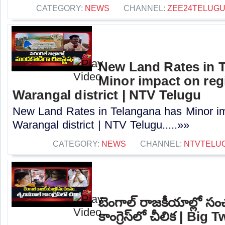
CATEGORY:
NEWS
CHANNEL:
ZEE24TELUG
New Land Rates in 
Minor impact on regi
Warangal district | NTV Telugu
New Land Rates in Telangana has Minor imp
Warangal district | NTV Telugu.....»»
CATEGORY:
NEWS
CHANNEL:
NTVTELU
బెంగాల్‌ రాజకీయాల్లో
కాంగ్రెస్‌లో చీలిక | Bi