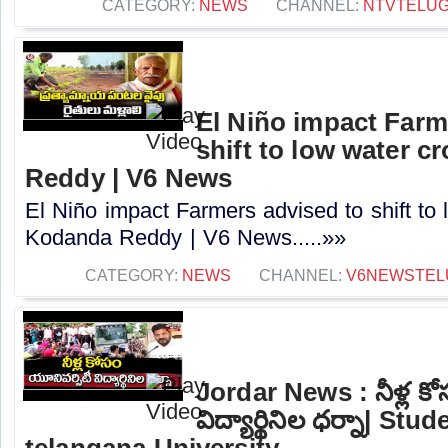
CATEGORY:
NEWS
CHANNEL:
NTVTELU
El Niño impact Farm
shift to low water c
Reddy | V6 News
El Niño impact Farmers advised to shift to 
Kodanda Reddy | V6 News.....»»
CATEGORY:
NEWS
CHANNEL:
V6NEWSTEL
Jordar News : నీళ్ల కో
విద్యార్థినిల ధర్నా| St
telangana University