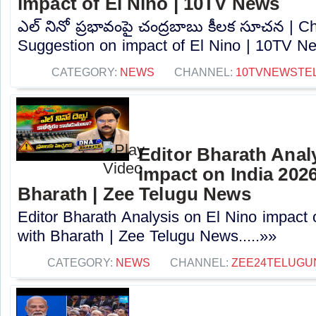
impact of El Nino | 10TV News
ఎల్ నినో ప్రభావంపై చంద్రబాబు కీలక సూచన | 
Suggestion on impact of El Nino | 10TV Ne
CATEGORY:
NEWS
CHANNEL:
10TVNEWSTE
Editor Bharath Anal
impact on India 202
Bharath | Zee Telugu News
Editor Bharath Analysis on El Nino impact
with Bharath | Zee Telugu News.....»»
CATEGORY:
NEWS
CHANNEL:
ZEE24TELUG