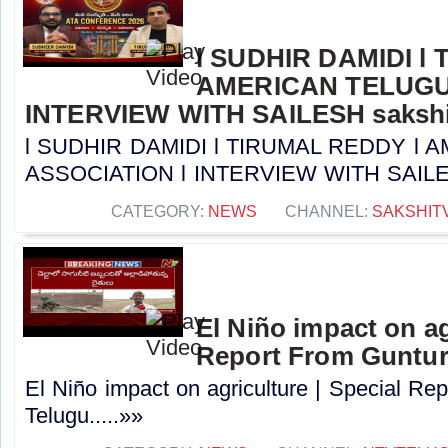
l SUDHIR DAMIDI l
AMERICAN TELUGU
INTERVIEW WITH SAILESH sakshi
l SUDHIR DAMIDI l TIRUMAL REDDY l
ASSOCIATION l INTERVIEW WITH SAILESH 
CATEGORY:
NEWS
CHANNEL:
SAKSHIT
El Niño impact on ag
Report From Guntur
El Niño impact on agriculture | Special Re
Telugu.....»»