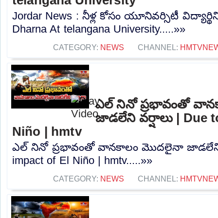
Jordar News : నీళ్ల కోసం యూనివర్సిటీ విద్యార్థ
Dharna At telangana University.....»»
CATEGORY:
NEWS
CHANNEL:
HMTVNE
ఎల్ నినో ప్రభావంతో వా
జాడలేని వర్షాలు | Due 
Niño | hmtv
ఎల్ నినో ప్రభావంతో వానకాలం మొదలైనా జాడలేని
impact of El Niño | hmtv.....»»
CATEGORY:
NEWS
CHANNEL:
HMTVNE