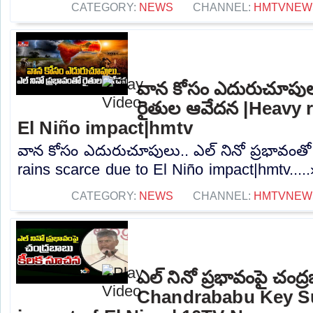
CATEGORY:
NEWS
CHANNEL:
HMTVNEW
వాన కోసం ఎదురుచూపులు.
రైతుల ఆవేదన |Heavy r
El Niño impact|hmtv
వాన కోసం ఎదురుచూపులు.. ఎల్ నినో ప్రభావంత
rains scarce due to El Niño impact|hmtv....
CATEGORY:
NEWS
CHANNEL:
HMTVNEW
ఎల్ నినో ప్రభావంపై చంద
Chandrababu Key S