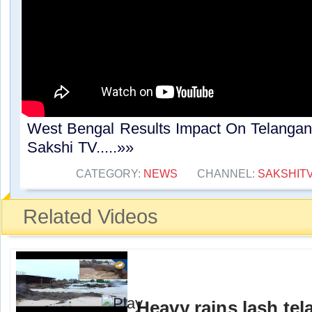
West Bengal Results Impact On Telangan
Sakshi TV.....»»
CATEGORY:
NEWS
CHANNEL:
SAKSHIT
Related Videos
Heavy rains lash te