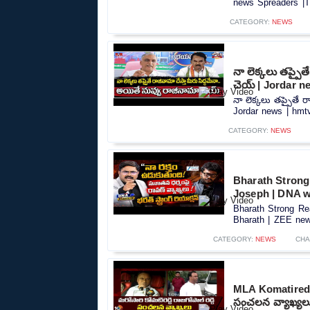
news Spreaders |T
CATEGORY:
NEWS
నా లెక్కలు తప్పైత
చెయ్ | Jordar n
నా లెక్కలు తప్పైతే 
Jordar news | hmtv
CATEGORY:
NEWS
Bharath Strong
Joseph | DNA w
Bharath Strong Re
Bharath | ZEE news
CATEGORY:
NEWS
CHA
MLA Komatireddy 
సంచలన వ్యాఖ్యల