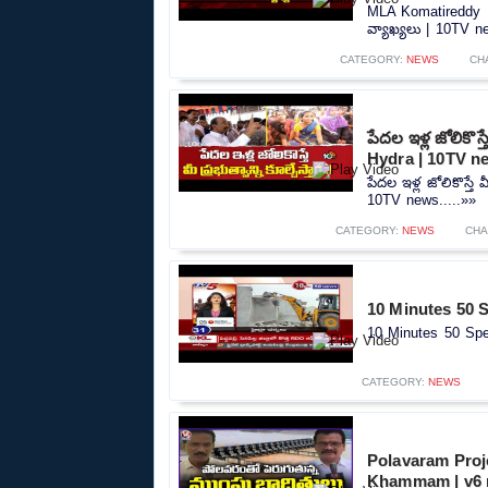
MLA Komatireddy Ra
వ్యాఖ్యలు | 10TV ne
CATEGORY:
NEWS
CH
పేదల ఇళ్ల జోలికొస్
Hydra | 10TV n
పేదల ఇళ్ల జోలికొస్తే 
10TV news.....»»
CATEGORY:
NEWS
CHA
10 Minutes 50 
10 Minutes 50 Spe
CATEGORY:
NEWS
Polavaram Proj
Khammam | v6