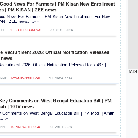
 Good News For Farmers | PM Kisan New Enrollment
rs | PM KISAN | ZEE news
od News For Farmers | PM Kisan New Enrollment For New
AN | ZEE news.....»»
NNEL:
ZEE24TELUGUNEWS
JUL 31ST, 2026
e Recruitment 2026: Official Notification Released
V news
ecruitment 2026: Official Notification Released for 7,437 |
{fAD1
NNEL:
10TVNEWSTELUGU
JUL 29TH, 2026
 Key Comments on West Bengal Education Bill | PM
hah | 10TV news
y Comments on West Bengal Education Bill | PM Modi | Amith
....»»
NNEL:
10TVNEWSTELUGU
JUL 29TH, 2026