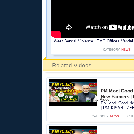
West Bengal Violence | TMC Offices Vandali
CATEGORY:
NEWS
Related Videos
PM Modi Good 
New Farmers |
PM Modi Good New
| PM KISAN | ZEE 
CATEGORY:
NEWS
CHA