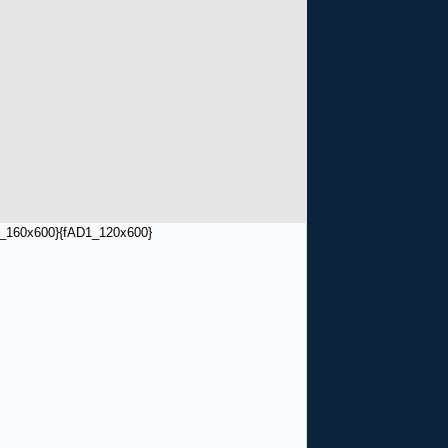
_160x600}
{fAD1_120x600}