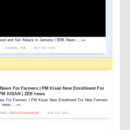
sed and Set Ablaze in Jamuria | BRK News.....»»
CHANNEL:
TV9
MAY 6TH, 2026
News For Farmers | PM Kisan New Enrollment For
 PM KISAN | ZEE news
s For Farmers | PM Kisan New Enrollment For New Farmers
news.....»»
NNEL:
ZEE24TELUGUNEWS
AUG 1ST, 2026