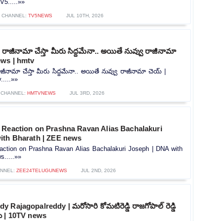
V5.....»»
CHANNEL:
TV5NEWS
JUL 10TH, 2026
ే రాజీనామా చేస్తా మీరు సిద్దమేనా.. అయితే నువ్వు రాజీనామా
ews | hmtv
రాజీనామా చేస్తా మీరు సిద్దమేనా.. అయితే నువ్వు రాజీనామా చెయ్ |
.....»»
CHANNEL:
HMTVNEWS
JUL 3RD, 2026
 Reaction on Prashna Ravan Alias Bachalakuri
ith Bharath | ZEE news
action on Prashna Ravan Alias Bachalakuri Joseph | DNA with
.....»»
NNEL:
ZEE24TELUGUNEWS
JUL 2ND, 2026
Rajagopalreddy | మరోసారి కోమటిరెడ్డి రాజగోపాల్ రెడ్డి
ు | 10TV news