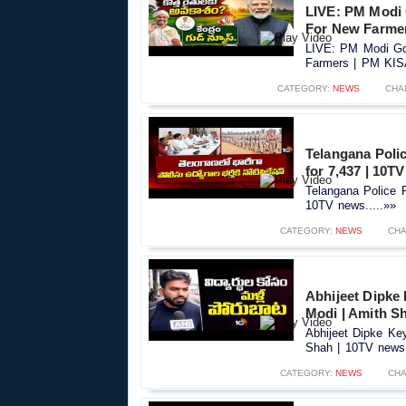
LIVE: PM Modi
For New Farme
LIVE: PM Modi Go
Farmers | PM KIS
CATEGORY:
NEWS
CHA
Telangana Polic
for 7,437 | 10T
Telangana Police R
10TV news.....»»
CATEGORY:
NEWS
CHA
Abhijeet Dipke
Modi | Amith S
Abhijeet Dipke Ke
Shah | 10TV news.
CATEGORY:
NEWS
CHA