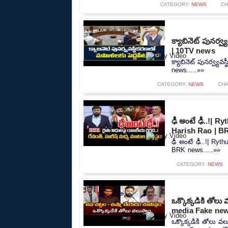
CATEGORY:
NEWS
CH
క్యాబినెట్ పునర్
| 10TV news
క్యాబినెట్ పునర్వ్య
news.....»»
CATEGORY:
NEWS
CHA
ఢీ అంటే ఢీ..!| 
Harish Rao | 
ఢీ అంటే ఢీ..!| Ry
BRK news.....»»
CATEGORY:
NEWS
ఒక్కొక్కడికి తో
media Fake new
ఒక్కొక్కడికి తోలు 